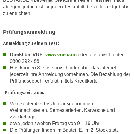
BESTANDEN bewertet. Sie können einen Test mehrmals
w
ablegen, jedoch ist für jeden Testantritt die volle Testgebühr
i
zu entrichten.
e
i
m
Prüfungsanmeldung
I
Anmeldung zu einem Test:
m
p
Direkt bei VUE:
www.vue.com
oder telefonisch unter
r
0800 292 486
e
Hier können Sie telefonisch oder über das Internet
s
jederzeit Ihre Anmeldung vornehmen. Die Bezahlung der
Prüfungsgebühr erfolgt mittels Kreditkarte
s
u
Prüfungszeitraum:
m
.
Von September bis Juli, ausgenommen
K
Weihnachtsferien, Semesterferien, Karwoche und
Zwickeltage
l
etwa jeden zweiten Freitag von 9 – 16 Uhr
i
Die Prüfungen finden im Bauteil E, im 2. Stock statt.
c