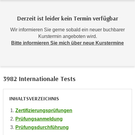
r
h
a
Derzeit ist leider kein Termin verfügbar
l
Wir informieren Sie gerne sobald ein neuer buchbarer
t
Kurstermin angeboten wird.
e
Bitte informieren Sie mich über neue Kurstermine
n
S
i
e
i
3982 Internationale Tests
n
d
i
INHALTSVERZEICHNIS
e
Zertifizierungsprüfungen
s
e
Prüfungsanmeldung
m
Prüfungsdurchführung
C