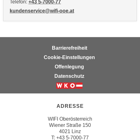
Telefon:
+43 5-7000-77
i
kundenservice@wifi-ooe.at
e
r
e
n
o
Barrierefreiheit
d
e
Cookie-Einstellungen
r
Offenlegung
k
Datenschutz
l
i
c
k
ADRESSE
e
n
WIFI Oberösterreich
S
Wiener Straße 150
4021 Linz
i
T:
+43 5-7000-77
e