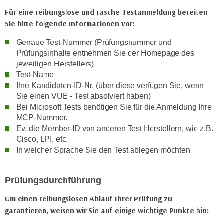
k
Für eine reibungslose und rasche Testanmeldung bereiten
e
Sie bitte folgende Informationen vor:
n
Genaue Test-Nummer (Prüfungsnummer und
S
Prüfungsinhalte entnehmen Sie der Homepage des
i
jeweiligen Herstellers).
e
Test-Name
a
Ihre Kandidaten-ID-Nr. (über diese verfügen Sie, wenn
u
Sie einen VUE - Test absolviert haben)
f
Bei Microsoft Tests benötigen Sie für die Anmeldung Ihre
"
MCP-Nummer.
A
Ev. die Member-ID von anderen Test Herstellern, wie z.B.
l
Cisco, LPI, etc.
l
In welcher Sprache Sie den Test ablegen möchten
e
a
Prüfungsdurchführung
k
z
Um einen reibungslosen Ablauf Ihrer Prüfung zu
e
garantieren, weisen wir Sie auf einige wichtige Punkte hin:
p