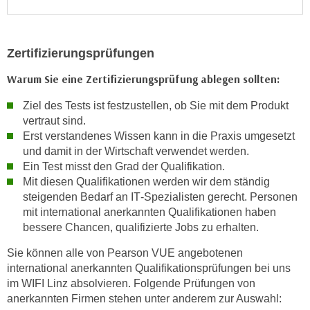
o
o
k
Zertifizierungsprüfungen
i
e
Warum Sie eine Zertifizierungsprüfung ablegen sollten:
b
Ziel des Tests ist festzustellen, ob Sie mit dem Produkt
a
vertraut sind.
n
Erst verstandenes Wissen kann in die Praxis umgesetzt
n
und damit in der Wirtschaft verwendet werden.
e
Ein Test misst den Grad der Qualifikation.
r
Mit diesen Qualifikationen werden wir dem ständig
,
steigenden Bedarf an IT‑Spezialisten gerecht. Personen
d
mit international anerkannten Qualifikationen haben
e
bessere Chancen, qualifizierte Jobs zu erhalten.
r
Sie können alle von Pearson VUE angebotenen
D
international anerkannten Qualifikationsprüfungen bei uns
a
im WIFI Linz absolvieren. Folgende Prüfungen von
t
anerkannten Firmen stehen unter anderem zur Auswahl:
e