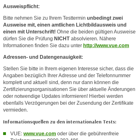
Ausweispflicht:
t
i
Bitte nehmen Sie zu Ihrem Testtermin
unbedingt zwei
e
Ausweise mit, einen amtlichen Lichtbildausweis und
r
einen mit Unterschrift!
Ohne die beiden gültigen Ausweise
e
dürfen Sie die Prüfung
NICHT
absolvieren. Nähere
n
Informationen finden Sie dazu unter
http://www.vue.com
"
Adressen- und Datengenauigkeit:
,
u
Stellen Sie bitte in Ihrem eigenen Interesse sicher, dass die
m
Angaben bezüglich Ihrer Adresse und der Telefonnummer
a
komplett und aktuell sind, denn nur dann können die
Zertifizierungsorganisationen Sie über aktuelle Änderungen
l
oder notwendige Updates informieren! Hierbei werden
l
ebenfalls Verzögerungen bei der Zusendung der Zertifikate
e
vermieden.
A
r
Informationsquellen zu den internationalen Tests:
t
VUE:
www.vue.com
oder über die gebührenfreie
e