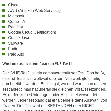
Cisco
n
AWS (Amazon Web Services)
s
Microsoft
c
CompTIA
h
Red Hat
u
Google Cloud Certifications
t
Oracle Java
z
VMware
e
Fortinet
r
Palo Alto
k
Wie funktioniert ein Pearson VUE Test?
l
ä
Der "VUE-Test" ist ein computergestützter Test. Das heißt,
r
es sind Tests, die weltweit über ein Netzwerk gleichartig
u
durchgeführt werden. Es ist egal, wo und wann man diesen
n
Test ablegt, man hat überall die gleichen Voraussetzungen.
Es dürfen keine Unterlagen oder Hilfsmittel verwendet
g
werden. Jeder Testkandidat erhält eine eigene Auswahl von
s
Fragen. Der Test wird mit BESTANDEN oder NICHT
o