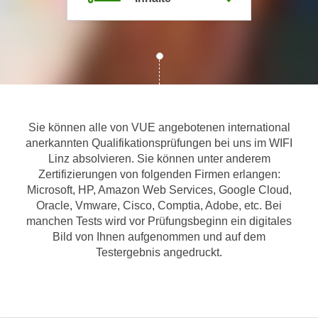
m
a
t
i
o
n
e
Sie können alle von VUE angebotenen international
n
anerkannten Qualifikationsprüfungen bei uns im WIFI
z
Linz absolvieren. Sie können unter anderem
u
Zertifizierungen von folgenden Firmen erlangen:
C
Microsoft, HP, Amazon Web Services, Google Cloud,
o
Oracle, Vmware, Cisco, Comptia, Adobe, etc. Bei
o
manchen Tests wird vor Prüfungsbeginn ein digitales
Bild von Ihnen aufgenommen und auf dem
k
Testergebnis angedruckt.
i
e
s
e