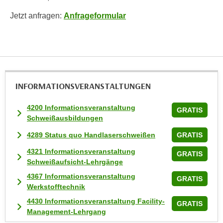
t
Jetzt anfragen:
Anfrageformular
i
e
r
e
n
"
INFORMATIONS­VERANSTALTUNGEN
,
u
4200 Informationsveranstaltung
GRATIS
Schweißausbildungen
m
a
4289 Status quo Handlaserschweißen
GRATIS
l
4321 Informationsveranstaltung
GRATIS
l
Schweißaufsicht-Lehrgänge
e
4367 Informationsveranstaltung
A
GRATIS
Werkstofftechnik
r
4430 Informationsveranstaltung Facility-
t
GRATIS
Management-Lehrgang
e