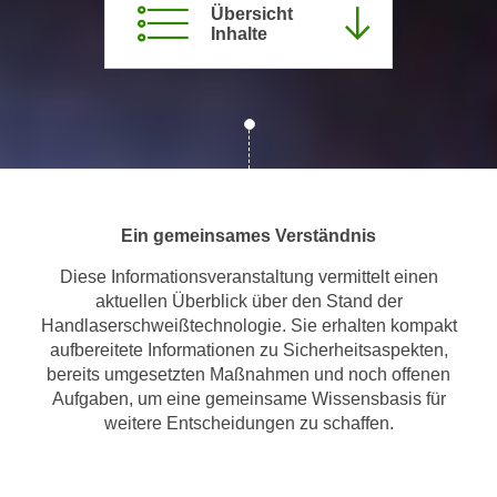
Übersicht
m
Inhalte
a
t
i
o
n
e
n
Ein gemeinsames Verständnis
z
u
Diese Informationsveranstaltung vermittelt einen
C
aktuellen Überblick über den Stand der
o
Handlaserschweißtechnologie. Sie erhalten kompakt
o
aufbereitete Informationen zu Sicherheitsaspekten,
k
bereits umgesetzten Maßnahmen und noch offenen
i
Aufgaben, um eine gemeinsame Wissensbasis für
weitere Entscheidungen zu schaffen.
e
s
e