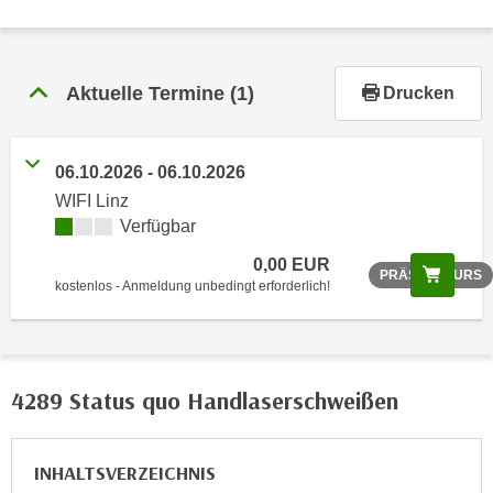
r
h
a
l
Aktuelle Termine
(1)
Drucken
t
e
n
06.10.2026 - 06.10.2026
S
WIFI Linz
i
Verfügbar
e
0,00 EUR
i
Scree
PRÄSENZKURS
kostenlos - Anmeldung unbedingt erforderlich!
n
d
i
e
4289 Status quo Handlaserschweißen
s
e
m
INHALTSVERZEICHNIS
C