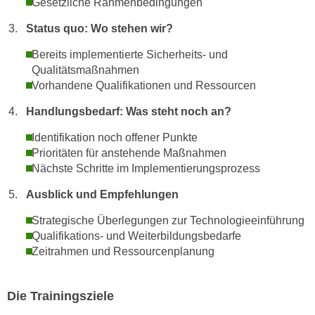
Gesetzliche Rahmenbedingungen
w
i
Status quo: Wo stehen wir?
e
Bereits implementierte Sicherheits- und
i
Qualitätsmaßnahmen
m
Vorhandene Qualifikationen und Ressourcen
I
m
Handlungsbedarf: Was steht noch an?
p
Identifikation noch offener Punkte
r
Prioritäten für anstehende Maßnahmen
e
Nächste Schritte im Implementierungsprozess
s
s
Ausblick und Empfehlungen
u
Strategische Überlegungen zur Technologieeinführung
m
Qualifikations- und Weiterbildungsbedarfe
.
Zeitrahmen und Ressourcenplanung
K
l
i
Die Trainingsziele
c