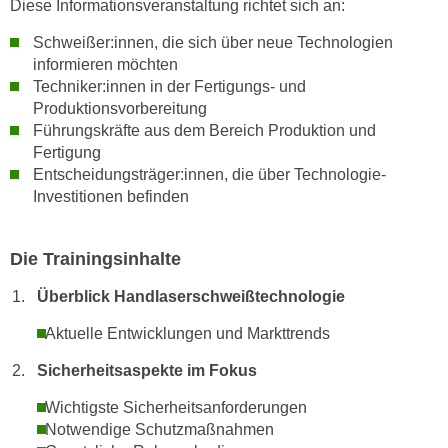
Diese Informationsveranstaltung richtet sich an:
n
Schweißer:innen, die sich über neue Technologien
s
informieren möchten
c
Techniker:innen in der Fertigungs- und
h
Produktionsvorbereitung
u
Führungskräfte aus dem Bereich Produktion und
t
Fertigung
z
Entscheidungsträger:innen, die über Technologie-
e
Investitionen befinden
r
k
Die Trainingsinhalte
l
ä
Überblick Handlaserschweißtechnologie
r
Aktuelle Entwicklungen und Markttrends
u
n
Sicherheitsaspekte im Fokus
g
s
Wichtigste Sicherheitsanforderungen
Notwendige Schutzmaßnahmen
o