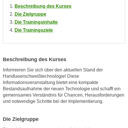
o
Beschreibung des Kurses
o
Die Zielgruppe
k
Die Trainingsinhalte
i
Die Trainingsziele
e
b
a
n
Beschreibung des Kurses
n
e
Informieren Sie sich über den aktuellen Stand der
r
Handlaserschweißtechnologie! Diese
,
Informationsveranstaltung bietet eine kompakte
d
Bestandsaufnahme der neuen Technologie und schafft ein
e
gemeinsames Verständnis für Chancen, Herausforderungen
r
und notwendige Schritte bei der Implementierung.
D
a
Die Zielgruppe
t
e