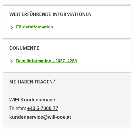
n
v
WEITERFÜHRENDE INFORMATIONEN
o
n
Förderinformation
C
o
o
DOKUMENTE
k
i
Detailinformation - 2027_4289
e
s
SIE HABEN FRAGEN?
z
u
a
WIFI Kundenservice
k
Telefon:
+43 5-7000-77
z
e
kundenservice@wifi-ooe.at
p
t