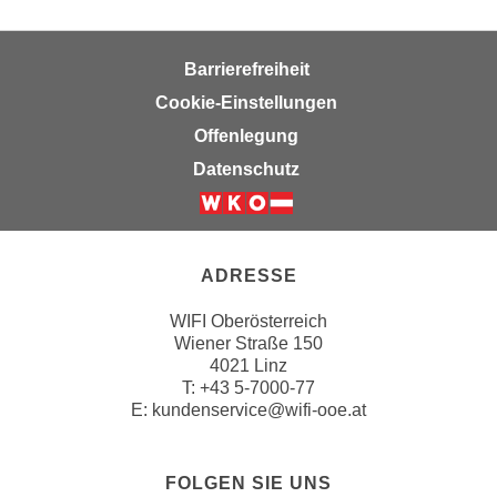
i
e
Barrierefreiheit
r
e
Cookie-Einstellungen
n
Offenlegung
o
Datenschutz
d
e
r
k
ADRESSE
l
i
WIFI Oberösterreich
c
Wiener Straße 150
k
4021 Linz
T:
+43 5-7000-77
e
E:
kundenservice@wifi-ooe.at
n
S
i
FOLGEN SIE UNS
e