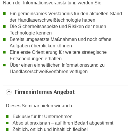
Nach der Informationsveranstaltung werden Sie:
k
e
Ein gemeinsames Verständnis für den aktuellen Stand
n
der Handlaserschweißtechnologie haben
S
Die Sicherheitsaspekte und Risiken der neuen
i
Technologie kennen
Bereits umgesetzte Maßnahmen und noch offene
e
Aufgaben überblicken können
a
Eine erste Orientierung für weitere strategische
u
Entscheidungen erhalten
f
Über einen einheitlichen Informationsstand zu
"
Handlaserschweißverfahren verfügen
A
l
l
Firmeninternes Angebot
e
a
Dieses Seminar bieten wir auch:
k
Exklusiv für Ihr Unternehmen
z
Absolut praxisnah – auf Ihren Bedarf abgestimmt
e
Zeitlich, örtlich und inhaltlich flexibel
p