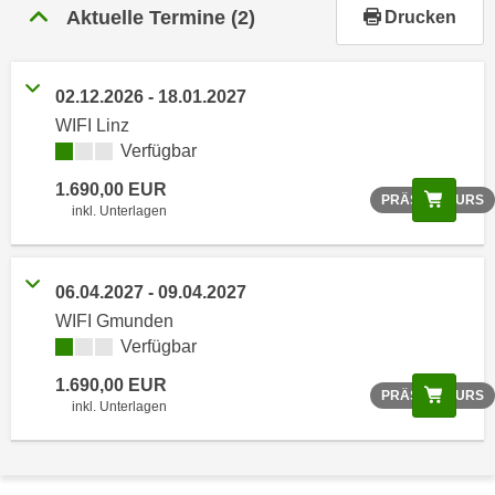
r
Aktuelle Termine
(2)
Drucken
h
a
l
02.12.2026 - 18.01.2027
t
WIFI Linz
e
Verfügbar
n
1.690,00 EUR
S
Scree
PRÄSENZKURS
inkl. Unterlagen
i
e
i
06.04.2027 - 09.04.2027
n
WIFI Gmunden
d
Verfügbar
i
e
1.690,00 EUR
Scree
PRÄSENZKURS
s
inkl. Unterlagen
e
m
C