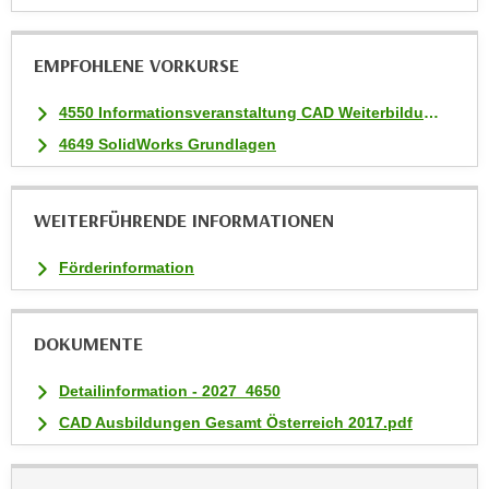
t
i
EMPFOHLENE VORKURSE
e
r
4550 Informationsveranstaltung CAD Weiterbildungen
e
4649 SolidWorks Grundlagen
n
"
,
WEITERFÜHRENDE INFORMATIONEN
u
m
Förderinformation
a
l
l
DOKUMENTE
e
Detailinformation - 2027_4650
A
r
CAD Ausbildungen Gesamt Österreich 2017.pdf
t
e