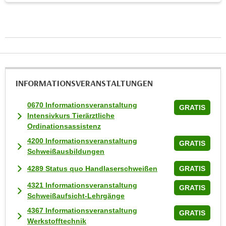
k
e
n
S
i
e
a
INFORMATIONS­VERANSTALTUNGEN
u
f
0670 Informationsveranstaltung
GRATIS
Intensivkurs Tierärztliche
"
Ordinationsassistenz
A
l
4200 Informationsveranstaltung
GRATIS
Schweißausbildungen
l
e
4289 Status quo Handlaserschweißen
GRATIS
a
4321 Informationsveranstaltung
GRATIS
k
Schweißaufsicht-Lehrgänge
z
4367 Informationsveranstaltung
GRATIS
e
Werkstofftechnik
p