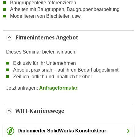
w
Baugruppenteile referenzieren
Arbeiten mit Baugruppen, Baugruppenbearbeitung
i
Modellieren von Blechteilen usw.
e
i
m
Firmeninternes Angebot
I
m
Dieses Seminar bieten wir auch:
p
r
Exklusiv für Ihr Unternehmen
e
Absolut praxisnah – auf Ihren Bedarf abgestimmt
s
Zeitlich, örtlich und inhaltlich flexibel
s
Jetzt anfragen:
Anfrageformular
u
m
.
WIFI-Karrierewege
K
l
i
Diplomierter SolidWorks Konstrukteur
c