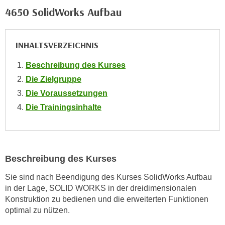
o
4650 SolidWorks Aufbau
o
k
i
INHALTSVERZEICHNIS
e
Beschreibung des Kurses
b
Die Zielgruppe
a
n
Die Voraussetzungen
n
Die Trainingsinhalte
e
r
,
d
Beschreibung des Kurses
e
r
Sie sind nach Beendigung des Kurses SolidWorks Aufbau
in der Lage, SOLID WORKS in der dreidimensionalen
D
Konstruktion zu bedienen und die erweiterten Funktionen
a
optimal zu nützen.
t
e