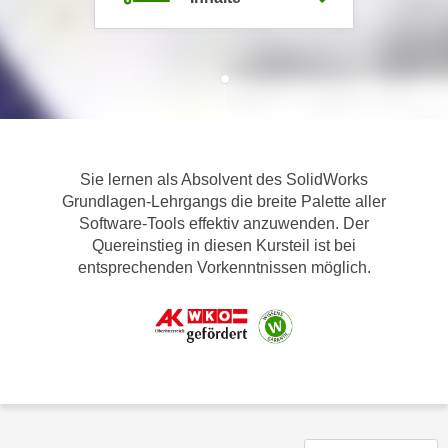
m
a
t
i
o
n
e
Sie lernen als Absolvent des SolidWorks
n
Grundlagen-Lehrgangs die breite Palette aller
z
Software-Tools effektiv anzuwenden. Der
u
Quereinstieg in diesen Kursteil ist bei
C
entsprechenden Vorkenntnissen möglich.
o
o
k
i
e
s
e