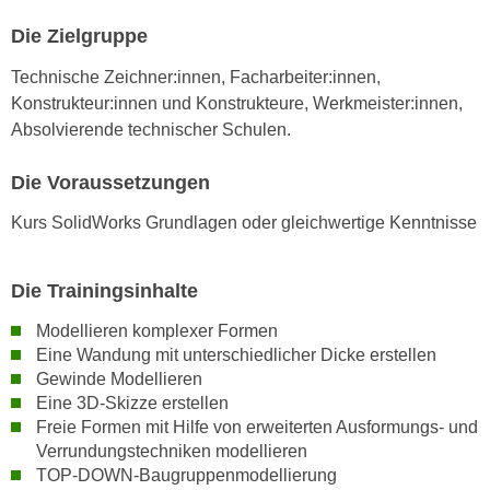
n
Die Zielgruppe
s
Technische Zeichner:innen, Facharbeiter:innen,
c
Konstrukteur:innen und Konstrukteure, Werkmeister:innen,
h
Absolvierende technischer Schulen.
u
t
Die Voraussetzungen
z
e
Kurs SolidWorks Grundlagen oder gleichwertige Kenntnisse
r
k
l
Die Trainingsinhalte
ä
Modellieren komplexer Formen
r
Eine Wandung mit unterschiedlicher Dicke erstellen
u
Gewinde Modellieren
n
Eine 3D-Skizze erstellen
g
Freie Formen mit Hilfe von erweiterten Ausformungs- und
s
Verrundungstechniken modellieren
o
TOP-DOWN-Baugruppenmodellierung