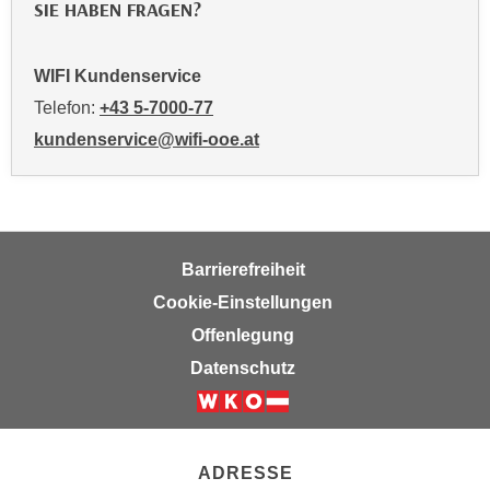
SIE HABEN FRAGEN?
n
v
o
WIFI Kundenservice
n
Telefon:
+43 5-7000-77
C
o
kundenservice@wifi-ooe.at
o
k
i
e
Barrierefreiheit
s
z
Cookie-Einstellungen
u
Offenlegung
a
Datenschutz
k
z
e
p
ADRESSE
t