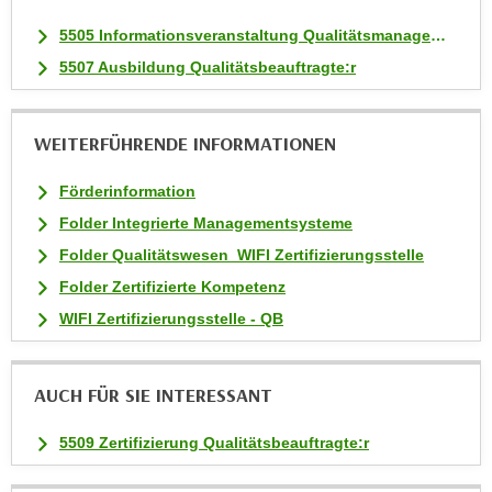
t
5505 Informationsveranstaltung Qualitätsmanagement Lehrgänge
i
5507 Ausbildung Qualitätsbeauftragte:r
e
r
e
WEITERFÜHRENDE INFORMATIONEN
n
"
Förderinformation
,
Folder Integrierte Managementsysteme
u
Folder Qualitätswesen_WIFI Zertifizierungsstelle
m
Folder Zertifizierte Kompetenz
a
l
WIFI Zertifizierungsstelle - QB
l
e
AUCH FÜR SIE INTERESSANT
A
r
5509 Zertifizierung Qualitätsbeauftragte:r
t
e