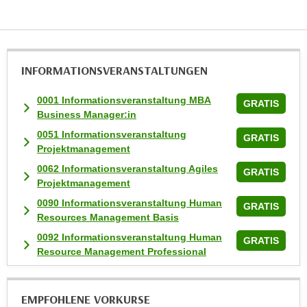
k
e
n
S
INFORMATIONS­VERANSTALTUNGEN
i
e
0001 Informationsveranstaltung MBA
GRATIS
a
Business Manager:in
u
0051 Informationsveranstaltung
GRATIS
f
Projektmanagement
"
0062 Informationsveranstaltung Agiles
GRATIS
A
Projektmanagement
l
0090 Informationsveranstaltung Human
GRATIS
l
Resources Management Basis
e
0092 Informationsveranstaltung Human
a
GRATIS
Resource Management Professional
k
z
e
EMPFOHLENE VORKURSE
p