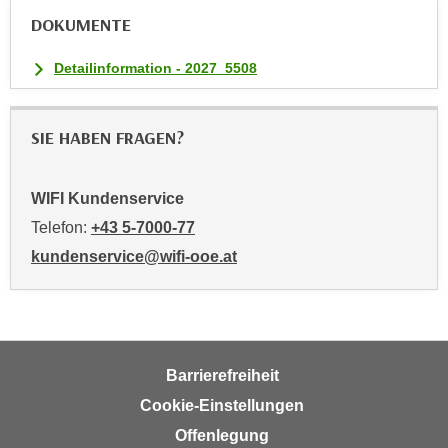
n
DOKUMENTE
v
o
Detailinformation - 2027_5508
n
C
o
SIE HABEN FRAGEN?
o
k
WIFI Kundenservice
i
e
Telefon:
+43 5-7000-77
s
kundenservice@wifi-ooe.at
z
u
a
k
z
Barrierefreiheit
e
Cookie-Einstellungen
p
Offenlegung
t