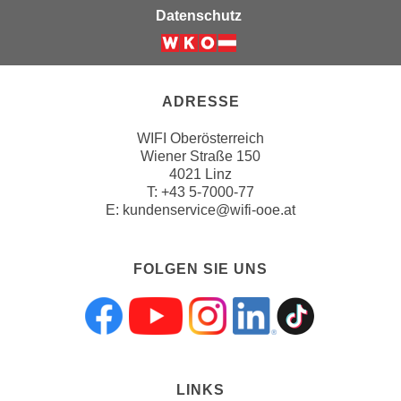
i
Datenschutz
e
r
e
n
ADRESSE
o
WIFI Oberösterreich
d
Wiener Straße 150
e
4021 Linz
r
T:
+43 5-7000-77
k
E:
kundenservice@wifi-ooe.at
l
i
FOLGEN SIE UNS
c
k
e
Folgen sie uns a
Folgen sie uns
Folgen sie 
Folgen s
Folgen
n
S
i
LINKS
e