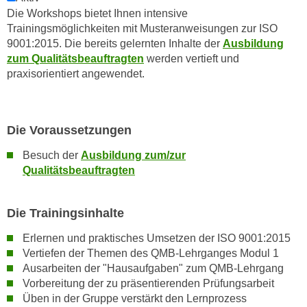
Die Workshops bietet Ihnen intensive
n
Trainingsmöglichkeiten mit Musteranweisungen zur ISO
s
9001:2015. Die bereits gelernten Inhalte der
Ausbildung
c
zum Qualitätsbeauftragten
werden vertieft und
h
praxisorientiert angewendet.
u
t
z
Die Voraussetzungen
e
r
Besuch der
Ausbildung zum/zur
k
Qualitätsbeauftragten
l
ä
Die Trainingsinhalte
r
u
Erlernen und praktisches Umsetzen der ISO 9001:2015
n
Vertiefen der Themen des QMB-Lehrganges Modul 1
g
Ausarbeiten der "Hausaufgaben" zum QMB-Lehrgang
s
Vorbereitung der zu präsentierenden Prüfungsarbeit
o
Üben in der Gruppe verstärkt den Lernprozess