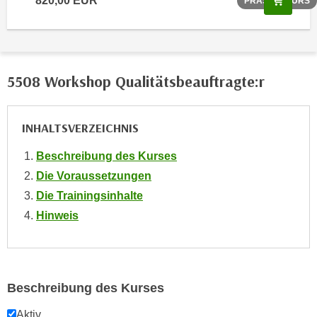
820,00 EUR
PRÄSENZKURS
o
o
k
i
5508 Workshop Qualitätsbeauftragte:r
e
b
a
INHALTSVERZEICHNIS
n
n
Beschreibung des Kurses
e
Die Voraussetzungen
r
Die Trainingsinhalte
,
d
Hinweis
e
r
D
a
Beschreibung des Kurses
t
Aktiv
e