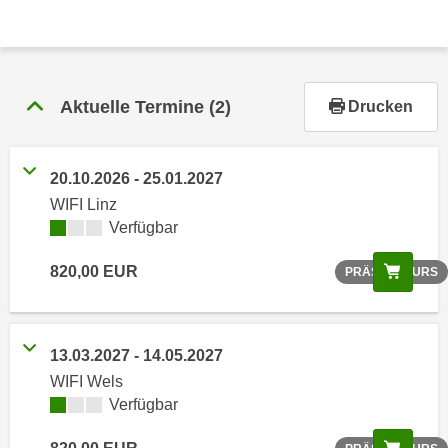
r
h
a
l
t
Aktuelle Termine
(2)
Drucken
e
n
S
20.10.2026 - 25.01.2027
i
WIFI Linz
e
Verfügbar
i
Scree
n
820,00 EUR
PRÄSENZKURS
d
i
e
13.03.2027 - 14.05.2027
s
WIFI Wels
e
Verfügbar
m
C
Scree