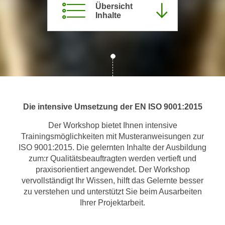
Übersicht
m
Inhalte
a
t
i
o
n
e
n
Die intensive Umsetzung der EN ISO 9001:2015
z
u
Der Workshop bietet Ihnen intensive
C
Trainingsmöglichkeiten mit Musteranweisungen zur
o
ISO 9001:2015. Die gelernten Inhalte der Ausbildung
o
zum:r Qualitätsbeauftragten werden vertieft und
k
praxisorientiert angewendet. Der Workshop
i
vervollständigt Ihr Wissen, hilft das Gelernte besser
zu verstehen und unterstützt Sie beim Ausarbeiten
e
Ihrer Projektarbeit.
s
e