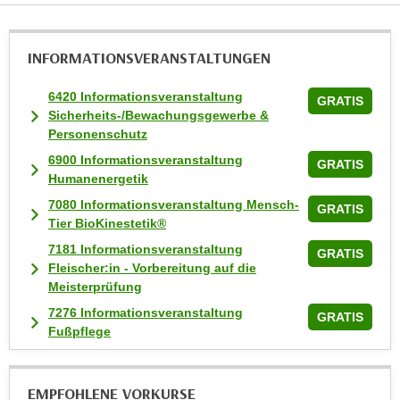
w
i
e
INFORMATIONS­VERANSTALTUNGEN
i
m
6420 Informationsveranstaltung
GRATIS
I
Sicherheits-/Bewachungsgewerbe &
Personenschutz
m
p
6900 Informationsveranstaltung
GRATIS
r
Humanenergetik
e
7080 Informationsveranstaltung Mensch-
GRATIS
s
Tier BioKinestetik®
s
7181 Informationsveranstaltung
GRATIS
u
Fleischer:in - Vorbereitung auf die
m
Meisterprüfung
.
7276 Informationsveranstaltung
GRATIS
K
Fußpflege
l
i
EMPFOHLENE VORKURSE
c