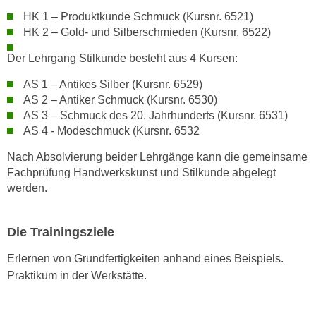
n
HK 1 – Produktkunde Schmuck (Kursnr. 6521)
HK 2 – Gold- und Silberschmieden (Kursnr. 6522)
s
c
Der Lehrgang Stilkunde besteht aus 4 Kursen:
h
u
AS 1 – Antikes Silber (Kursnr. 6529)
AS 2 – Antiker Schmuck (Kursnr. 6530)
t
AS 3 – Schmuck des 20. Jahrhunderts (Kursnr. 6531)
z
AS 4 - Modeschmuck (Kursnr. 6532
e
r
Nach Absolvierung beider Lehrgänge kann die gemeinsame
k
Fachprüfung Handwerkskunst und Stilkunde abgelegt
l
werden.
ä
r
Die Trainingsziele
u
n
Erlernen von Grundfertigkeiten anhand eines Beispiels.
g
Praktikum in der Werkstätte.
s
o