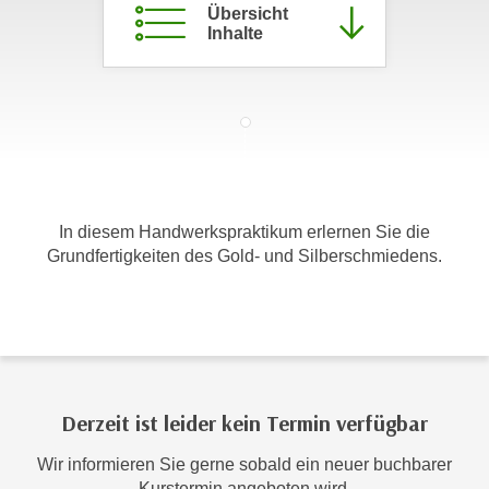
Übersicht
m
Inhalte
a
t
i
o
n
e
n
In diesem Handwerkspraktikum erlernen Sie die
z
Grundfertigkeiten des Gold- und Silberschmiedens.
u
C
o
o
k
i
e
Derzeit ist leider kein Termin verfügbar
s
Wir informieren Sie gerne sobald ein neuer buchbarer
e
Kurstermin angeboten wird.