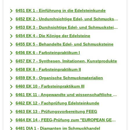
k
6451 EK 1 - Einführung in die Edelsteinkunde
e
n
6452 EK 2 - Undurchsichtige Edel- und Schmucksteine
S
6453 EK 3 - Durchsichtige Edel- und Schmucksteine
i
6454 EK 4 - Die Könige der Edelsteine
e
6455 EK 5 - Behandelte Edel- und Schmucksteine
a
6456 EK 6 - Farbsteinpraktikum I
u
f
6457 EK 7 - Synthesen, Imitationen, Kunstprodukte
"
6458 EK 8 - Farbsteinpraktikum II
A
6459 EK 9 - Organische Schmuckmaterialien
l
6460 EK 10 - Farbsteinpraktikum III
l
6461 EK 11 - Angewandte und wissenschaftliche Gemmologie
e
a
6462 EK 12 - Fachprüfung Edelsteinkunde
k
6463 EK 13 - Prüfungsvorbereitung FEEG
z
6464 EK 14 - FEEG-Prüfung zum "EUROPEAN GEMMOLOGIST"
e
6481 DIA 1 - Diamanten im Schmuckhandel
p