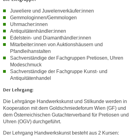
o
Juweliere und Juwelenverkäufer:innen
o
Gemmologinnen/Gemmologen
k
Uhrmacher:innen
i
Antiquitätenhändler:innen
e
Edelstein- und Diamanthändler:innen
b
Mitarbeiter:innen von Auktionshäusern und
a
Pfandleihanstalten
n
Sachverständige der Fachgruppen Pretiosen, Uhren
n
Modeschmuck
e
Sachverständige der Fachgruppe Kunst- und
r
Antiquitätenhandel
,
Der Lehrgang:
d
e
Die Lehrgänge Handwerkskunst und Stilkunde werden in
r
Kooperation mit dem Goldschmiedeforum Wien (GF) und
D
dem Österreichischen Gutachterverband für Pretiosen und
Uhren (OGV) durchgeführt.
a
t
Der Lehrgang Handwerkskunst besteht aus 2 Kursen:
e