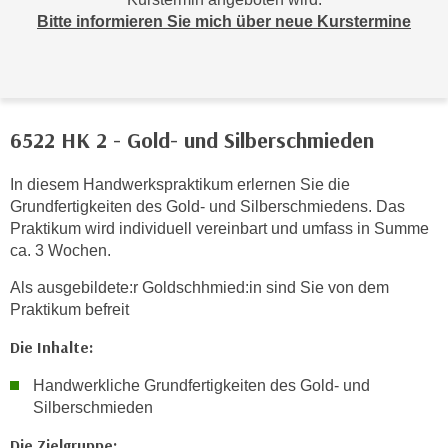
r
Bitte informieren Sie mich über neue Kurstermine
h
a
l
t
e
6522 HK 2 - Gold- und Silberschmieden
n
S
In diesem Handwerkspraktikum erlernen Sie die
i
Grundfertigkeiten des Gold- und Silberschmiedens. Das
e
Praktikum wird individuell vereinbart und umfass in Summe
i
ca. 3 Wochen.
n
Als ausgebildete:r Goldschhmied:in sind Sie von dem
d
Praktikum befreit
i
e
Die Inhalte:
s
Handwerkliche Grundfertigkeiten des Gold- und
e
Silberschmieden
m
C
Die Zielgruppe: