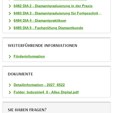
t
6482 DIA 2 - Diamantgraduierung in der Praxis
i
6483 DIA 3 - Diamantgraduierung für Fortgeschrittene
e
6484 DIA 4 - Diamantpraktikum
r
6485 DIA 5 - Fachprüfung Diamantkunde
e
n
"
WEITERFÜHRENDE INFORMATIONEN
,
u
Förderinformation
m
a
l
DOKUMENTE
l
e
Detailinformation - 2027_6522
A
Folder_Industrie4_0 - Alles Digital.pdf
r
t
e
SIE HABEN FRAGEN?