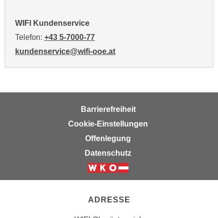
n
v
WIFI Kundenservice
o
Telefon:
+43 5-7000-77
n
C
kundenservice@wifi-ooe.at
o
o
k
i
e
Barrierefreiheit
s
Cookie-Einstellungen
z
Offenlegung
u
Datenschutz
a
k
z
e
ADRESSE
p
t