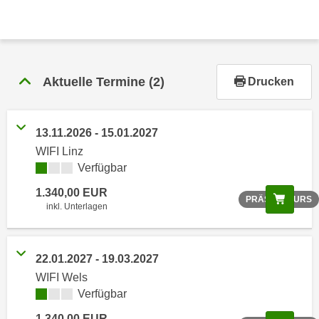
r
h
a
l
t
Aktuelle Termine
(2)
Drucken
e
n
S
13.11.2026 - 15.01.2027
i
WIFI Linz
e
Verfügbar
i
1.340,00 EUR
n
Scree
PRÄSENZKURS
inkl. Unterlagen
d
i
e
22.01.2027 - 19.03.2027
s
WIFI Wels
e
Verfügbar
m
C
1.340,00 EUR