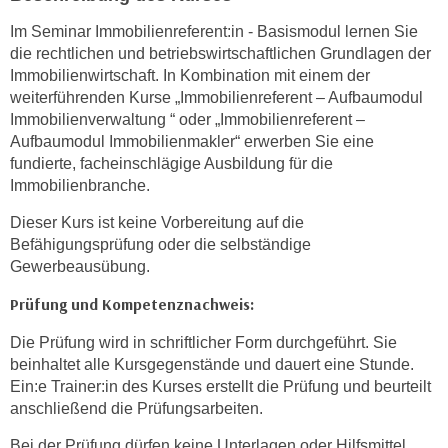
n
Im Seminar Immobilienreferent:in - Basismodul lernen Sie
s
die rechtlichen und betriebswirtschaftlichen Grundlagen der
c
Immobilienwirtschaft. In Kombination mit einem der
h
weiterführenden Kurse „Immobilienreferent – Aufbaumodul
u
Immobilienverwaltung “ oder „Immobilienreferent –
Aufbaumodul Immobilienmakler“ erwerben Sie eine
t
fundierte, facheinschlägige Ausbildung für die
z
Immobilienbranche.
e
r
Dieser Kurs ist keine Vorbereitung auf die
k
Befähigungsprüfung oder die selbständige
l
Gewerbeausübung.
ä
Prüfung und Kompetenznachweis:
r
u
Die Prüfung wird in schriftlicher Form durchgeführt. Sie
n
beinhaltet alle Kursgegenstände und dauert eine Stunde.
g
Ein:e Trainer:in des Kurses erstellt die Prüfung und beurteilt
s
anschließend die Prüfungsarbeiten.
o
Bei der Prüfung dürfen keine Unterlagen oder Hilfsmittel