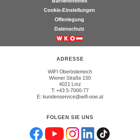
Barrierefreiheit
u
m
Cookie-Einstellungen
n
Offenlegung
u
Datenschutz
r
j
e
n
ADRESSE
e
C
WIFI Oberösterreich
o
Wiener Straße 150
4021 Linz
o
T:
+43 5-7000-77
k
E:
kundenservice@wifi-ooe.at
i
e
s
FOLGEN SIE UNS
z
u
z