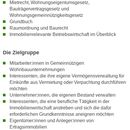
Mietrecht, Wohnungseigentumsgesetz,
k
Bauträgervertragsgesetz und
e
Wohnungsgemeinnützigkeitsgesetz
n
Grundbuch
S
Raumordnung und Baurecht
i
Immobilienrelevante Betriebswirtschaft im Überblick
e
a
Die Zielgruppe
u
f
Mitarbeiter:innen in Gemeinnützigen
"
Wohnbauunternehmungen
A
Interessenten, die ihre eigene Vermögensverwaltung für
l
Einkünfte aus Vermietung oder Verpachtung durchführen
l
möchten
e
Unternehmer:innen, die eigenen Bestand verwalten
Interessenten, die eine berufliche Tätigkeit in der
a
Immobilienwirtschaft anstreben und sich die dafür
k
erforderlichen Grundkenntnisse aneignen möchten
z
Eigentümer:innen und Anleger:innen von
e
Ertragsimmobilien
p