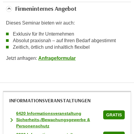
n
Firmeninternes Angebot
v
o
Dieses Seminar bieten wir auch:
n
C
Exklusiv für Ihr Unternehmen
o
Absolut praxisnah – auf Ihren Bedarf abgestimmt
o
Zeitlich, örtlich und inhaltlich flexibel
k
Jetzt anfragen:
Anfrageformular
i
e
s
z
u
a
INFORMATIONS­VERANSTALTUNGEN
k
z
6420 Informationsveranstaltung
GRATIS
e
Sicherheits-/Bewachungsgewerbe &
p
Personenschutz
t