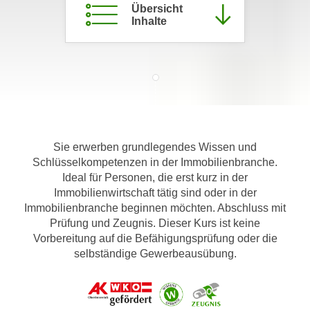
Übersicht
m
Inhalte
a
t
i
o
n
e
n
Sie erwerben grundlegendes Wissen und
z
Schlüsselkompetenzen in der Immobilienbranche.
u
Ideal für Personen, die erst kurz in der
C
Immobilienwirtschaft tätig sind oder in der
o
Immobilienbranche beginnen möchten. Abschluss mit
o
Prüfung und Zeugnis. Dieser Kurs ist keine
k
Vorbereitung auf die Befähigungsprüfung oder die
i
selbständige Gewerbeausübung.
e
s
e