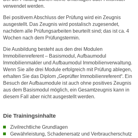
w
verwendet werden.
i
e
Bei positivem Abschluss der Prüfung wird ein Zeugnis
ausgestellt. Das Zeugnis wird postalisch zugesendet,
i
nachdem alle Prüfungsarbeiten beurteilt sind; das ist ca. 4
m
Wochen nach dem Prüfungstermin.
I
m
Die Ausbildung besteht aus den drei Modulen
p
Immobilienreferent – Basismodul, Aufbaumodul
r
Immobilienmakler und Aufbaumodul Immobilienverwaltung.
e
Wenn Sie alle drei Module erfolgreich mit Prüfung ablegen,
s
erhalten Sie das Diplom „Geprüfter Immobilienreferent“. Ein
Besuch der Aufbaumodule ist auch ohne positives Zeugnis
s
aus dem Basismodul möglich, ein Gesamtzeugnis kann in
u
diesem Fall aber nicht ausgestellt werden.
m
.
K
Die Trainingsinhalte
l
Zivilrechtliche Grundlagen
i
Gewährleistung, Schadenersatz und Verbraucherschutz
c