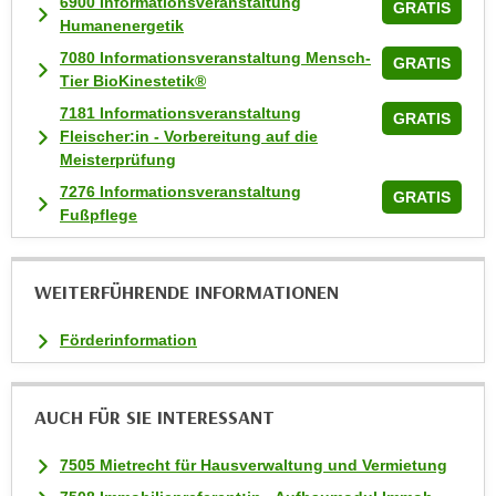
6900 Informationsveranstaltung
GRATIS
i
Humanenergetik
e
7080 Informationsveranstaltung Mensch-
GRATIS
r
Tier BioKinestetik®
e
7181 Informationsveranstaltung
GRATIS
n
Fleischer:in - Vorbereitung auf die
o
Meisterprüfung
d
7276 Informationsveranstaltung
GRATIS
e
Fußpflege
r
k
l
WEITERFÜHRENDE INFORMATIONEN
i
c
Förderinformation
k
e
AUCH FÜR SIE INTERESSANT
n
S
7505 Mietrecht für Hausverwaltung und Vermietung
i
e