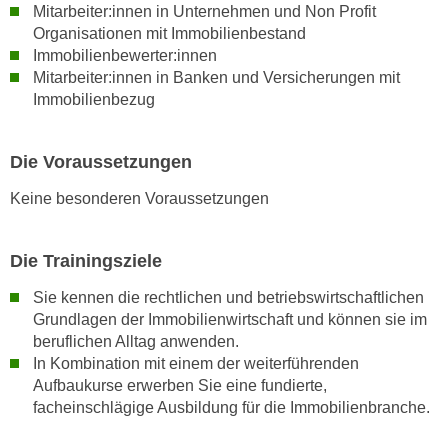
Mitarbeiter:innen in Unternehmen und Non Profit
t
Organisationen mit Immobilienbestand
i
Immobilienbewerter:innen
e
Mitarbeiter:innen in Banken und Versicherungen mit
r
Immobilienbezug
e
n
Die Voraussetzungen
"
,
Keine besonderen Voraussetzungen
u
m
Die Trainingsziele
a
l
Sie kennen die rechtlichen und betriebswirtschaftlichen
l
Grundlagen der Immobilienwirtschaft und können sie im
e
beruflichen Alltag anwenden.
A
In Kombination mit einem der weiterführenden
r
Aufbaukurse erwerben Sie eine fundierte,
t
facheinschlägige Ausbildung für die Immobilienbranche.
e