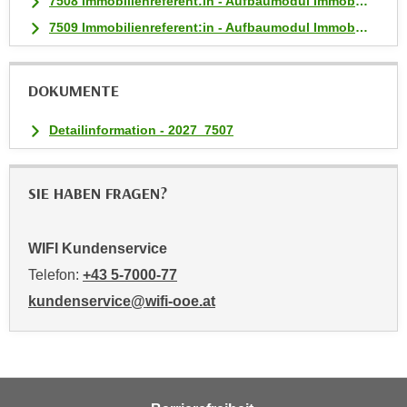
7508 Immobilienreferent:in - Aufbaumodul Immobilienmakler:in
a
7509 Immobilienreferent:in - Aufbaumodul Immobilienverwaltung
u
f
"
DOKUMENTE
E
i
Detailinformation - 2027_7507
n
s
SIE HABEN FRAGEN?
t
e
l
WIFI Kundenservice
l
Telefon:
+43 5-7000-77
u
kundenservice@wifi-ooe.at
n
g
e
n
"