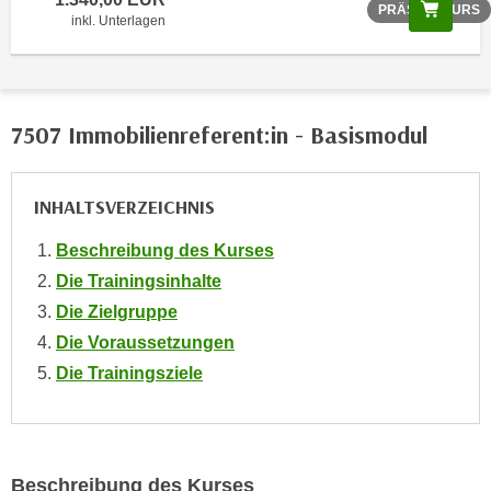
Scree
PRÄSENZKURS
o
inkl. Unterlagen
o
k
i
e
7507 Immobilienreferent:in - Basismodul
b
a
n
INHALTSVERZEICHNIS
n
Beschreibung des Kurses
e
r
Die Trainingsinhalte
,
Die Zielgruppe
d
Die Voraussetzungen
e
Die Trainingsziele
r
D
a
t
Beschreibung des Kurses
e