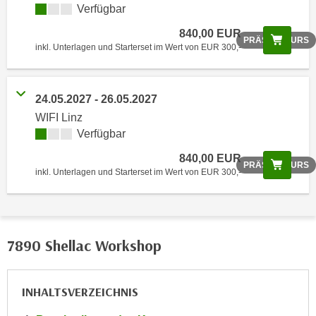
Verfügbar
o
o
840,00 EUR
Scree
PRÄSENZKURS
k
inkl. Unterlagen und Starterset im Wert von EUR 300,-
i
e
b
24.05.2027 - 26.05.2027
a
WIFI Linz
n
Verfügbar
n
840,00 EUR
e
Scree
PRÄSENZKURS
inkl. Unterlagen und Starterset im Wert von EUR 300,-
r
,
d
e
7890 Shellac Workshop
r
D
a
INHALTSVERZEICHNIS
t
e