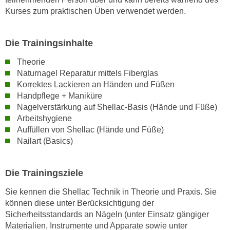
w
Kurses zum praktischen Üben verwendet werden.
i
e
i
Die Trainingsinhalte
m
Theorie
I
Naturnagel Reparatur mittels Fiberglas
m
Korrektes Lackieren an Händen und Füßen
p
Handpflege + Maniküre
r
Nagelverstärkung auf Shellac-Basis (Hände und Füße)
e
Arbeitshygiene
s
Auffüllen von Shellac (Hände und Füße)
s
Nailart (Basics)
u
m
Die Trainingsziele
.
K
Sie kennen die Shellac Technik in Theorie und Praxis. Sie
l
können diese unter Berücksichtigung der
i
Sicherheitsstandards an Nägeln (unter Einsatz gängiger
c
Materialien, Instrumente und Apparate sowie unter