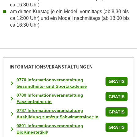
ca.16:30 Uhr)
t
am dritten Kurstag je ein Modell vormittags (ab 8:30 bis
i
ca.12:00 Uhr) und ein Modell nachmittags (ab 13:00 bis
e
ca.16:30 Uhr)
r
e
n
"
,
u
INFORMATIONS­VERANSTALTUNGEN
m
0770 Informationsveranstaltung
a
GRATIS
Gesundheits- und Sportakademie
l
l
0780 Informationsveranstaltung
GRATIS
Faszientrainer:in
e
A
0787 Informationsveranstaltung
GRATIS
Ausbildung zum/zur Schwimmtrainer:in
r
t
0801 Informationsveranstaltung
GRATIS
e
BioKinestetik®