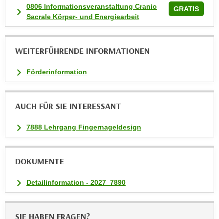
n
0806 Informationsveranstaltung Cranio
GRATIS
v
Sacrale Körper- und Energiearbeit
o
n
WEITERFÜHRENDE INFORMATIONEN
C
o
Förderinformation
o
k
i
AUCH FÜR SIE INTERESSANT
e
s
7888 Lehrgang Fingernageldesign
z
u
a
DOKUMENTE
k
z
Detailinformation - 2027_7890
e
p
t
SIE HABEN FRAGEN?