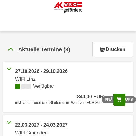
r
h
a
l
t
e
n
Aktuelle Termine
(3)
Drucken
S
i
e
27.10.2026 - 29.10.2026
i
WIFI Linz
n
Verfügbar
d
840,00 EUR
i
Scree
PRÄSENZKURS
inkl. Unterlagen und Starterset im Wert von EUR 300,-
e
s
e
22.03.2027 - 24.03.2027
m
WIFI Gmunden
C