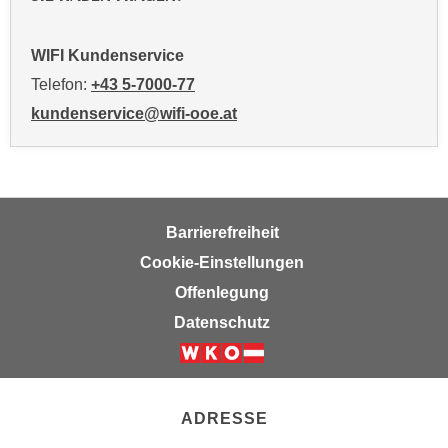
i
e
WIFI Kundenservice
r
Telefon:
+43 5-7000-77
e
n
kundenservice@wifi-ooe.at
o
d
e
r
k
Barrierefreiheit
l
Cookie-Einstellungen
i
Offenlegung
c
Datenschutz
k
e
n
S
ADRESSE
i
e