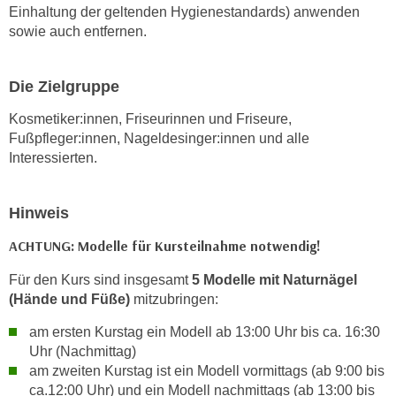
Einhaltung der geltenden Hygienestandards) anwenden
k
sowie auch entfernen.
e
n
S
Die Zielgruppe
i
Kosmetiker:innen, Friseurinnen und Friseure,
e
Fußpfleger:innen, Nageldesinger:innen und alle
a
Interessierten.
u
f
"
Hinweis
A
ACHTUNG: Modelle für Kursteilnahme notwendig!
l
l
Für den Kurs sind insgesamt
5 Modelle mit Naturnägel
e
(Hände und Füße)
mitzubringen:
a
k
am ersten Kurstag ein Modell ab 13:00 Uhr bis ca. 16:30
Uhr (Nachmittag)
z
am zweiten Kurstag ist ein Modell vormittags (ab 9:00 bis
e
ca.12:00 Uhr) und ein Modell nachmittags (ab 13:00 bis
p