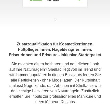
m
a
t
i
o
n
e
Zusatzqualifikation für Kosmetiker:innen,
n
Fußpfleger:innen, Nageldesigner:innen,
z
Friseurinnen und Friseure - inklusive Starterpaket
u
Sie möchten einen haltbaren und natürlichen Look
C
auf Ihre Naturnägeln? Shellac liegt voll im Trend und
o
wird immer populärer. In diesen Basiskurs lernen Sie
o
alle Fertigkeiten - ohne Modellagen. Der Kursinhalt
k
umfasst Nagelkunde, das Arbeiten mit Shellac sowie
i
das richtige Lackieren von Naturnägeln. Zusätzlich
e
erhalten Sie Inputs zur professionellen Maniküre und
s
Ideen für neue Designs.
e