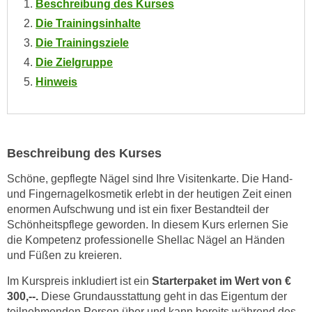
Beschreibung des Kurses
n
Die Trainingsinhalte
s
Die Trainingsziele
c
Die Zielgruppe
h
Hinweis
u
t
z
e
r
Beschreibung des Kurses
k
Schöne, gepflegte Nägel sind Ihre Visitenkarte. Die Hand-
l
und Fingernagelkosmetik erlebt in der heutigen Zeit einen
ä
enormen Aufschwung und ist ein fixer Bestandteil der
r
Schönheitspflege geworden. In diesem Kurs erlernen Sie
u
die Kompetenz professionelle Shellac Nägel an Händen
n
und Füßen zu kreieren.
g
Im Kurspreis inkludiert ist ein
Starterpaket im Wert von €
s
300,--.
Diese Grundausstattung geht in das Eigentum der
o
teilnehmenden Person über und kann bereits während des