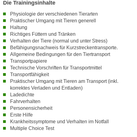
w
Die Trainingsinhalte
i
Physiologie der verschiedenen Tierarten
e
Praktischer Umgang mit Tieren generell
i
Haltung
m
Richtiges Füttern und Tränken
I
Verhalten der Tiere (normal und unter Stress)
m
Befähigungsnachweis für Kurzstreckentransporte.
p
Allgemeine Bedingungen für den Tiertransport
r
Transportpapiere
Technische Vorschriften für Transportmittel
e
Transportfähigkeit
s
Praktischer Umgang mit Tieren am Transport (inkl.
s
korrektes Verladen und Entladen)
u
Ladedichte
m
Fahrverhalten
.
Personensicherheit
K
Erste Hilfe
l
Krankheitssymptome und Verhalten im Notfall
i
Multiple Choice Test
c