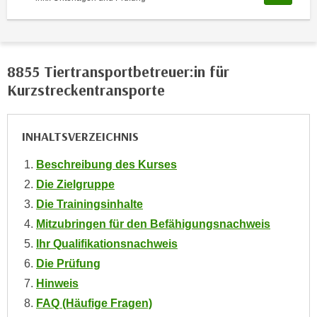
o
o
k
i
8855 Tiertransportbetreuer:in für
e
Kurzstreckentransporte
b
a
n
INHALTSVERZEICHNIS
n
e
Beschreibung des Kurses
r
Die Zielgruppe
,
Die Trainingsinhalte
d
Mitzubringen für den Befähigungsnachweis
e
Ihr Qualifikationsnachweis
r
Die Prüfung
D
a
Hinweis
t
FAQ (Häufige Fragen)
e