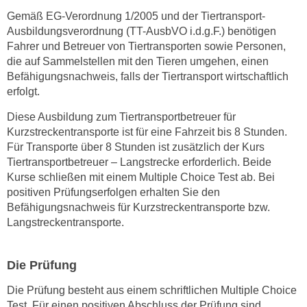
t
Gemäß EG-Verordnung 1/2005 und der Tiertransport-
Ausbildungsverordnung (TT-AusbVO i.d.g.F.) benötigen
i
Fahrer und Betreuer von Tiertransporten sowie Personen,
e
die auf Sammelstellen mit den Tieren umgehen, einen
r
Befähigungsnachweis, falls der Tiertransport wirtschaftlich
e
erfolgt.
n
"
Diese Ausbildung zum Tiertransportbetreuer für
,
Kurzstreckentransporte ist für eine Fahrzeit bis 8 Stunden.
Für Transporte über 8 Stunden ist zusätzlich der Kurs
u
Tiertransportbetreuer – Langstrecke erforderlich. Beide
m
Kurse schließen mit einem Multiple Choice Test ab. Bei
a
positiven Prüfungserfolgen erhalten Sie den
l
Befähigungsnachweis für Kurzstreckentransporte bzw.
l
Langstreckentransporte.
e
A
r
Die Prüfung
t
Die Prüfung besteht aus einem schriftlichen Multiple Choice
e
Test. Für einen positiven Abschluss der Prüfung sind