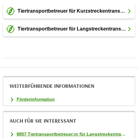
u
m
Tiertransportbetreuer für Kurzstreckentransporte
n
u
Tiertransportbetreuer für Langstreckentransporte
r
j
e
n
e
C
o
o
WEITERFÜHRENDE INFORMATIONEN
k
i
Förderinformation
e
s
AUCH FÜR SIE INTERESSANT
z
u
8857 Tiertransportbetreuer:in für Langstreckentransporte
z