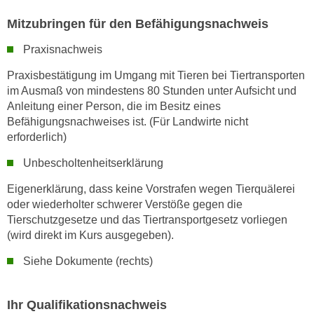
k
Mitzubringen für den Befähigungsnachweis
e
n
Praxisnachweis
S
Praxisbestätigung im Umgang mit Tieren bei Tiertransporten
i
im Ausmaß von mindestens 80 Stunden unter Aufsicht und
e
Anleitung einer Person, die im Besitz eines
a
Befähigungsnachweises ist. (Für Landwirte nicht
u
erforderlich)
f
"
Unbescholtenheitserklärung
A
Eigenerklärung, dass keine Vorstrafen wegen Tierquälerei
l
oder wiederholter schwerer Verstöße gegen die
l
Tierschutzgesetze und das Tiertransportgesetz vorliegen
e
(wird direkt im Kurs ausgegeben).
a
Siehe Dokumente (rechts)
k
z
e
Ihr Qualifikationsnachweis
p