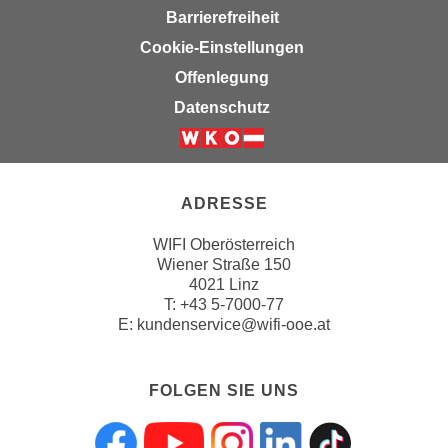
Barrierefreiheit
h
l
Cookie-Einstellungen
e
Offenlegung
n
Datenschutz
,
b
z
w
ADRESSE
.
"
WIFI Oberösterreich
A
Wiener Straße 150
4021 Linz
l
T:
+43 5-7000-77
l
E:
kundenservice@wifi-ooe.at
e
a
b
FOLGEN SIE UNS
l
e