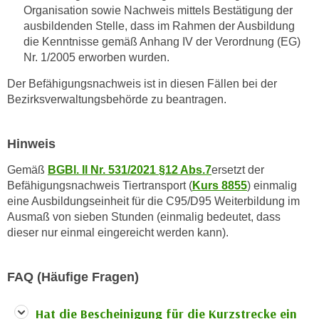
Organisation sowie Nachweis mittels Bestätigung der
i
ausbildenden Stelle, dass im Rahmen der Ausbildung
e
die Kenntnisse gemäß Anhang IV der Verordnung (EG)
r
Nr. 1/2005 erworben wurden.
e
n
Der Befähigungsnachweis ist in diesen Fällen bei der
o
Bezirksverwaltungsbehörde zu beantragen.
d
e
Hinweis
r
k
Gemäß
BGBl. II Nr. 531/2021 §12 Abs.7
ersetzt der
l
Befähigungsnachweis Tiertransport (
Kurs 8855
) einmalig
i
eine Ausbildungseinheit für die C95/D95 Weiterbildung im
c
Ausmaß von sieben Stunden (einmalig bedeutet, dass
dieser nur einmal eingereicht werden kann).
k
e
n
FAQ (Häufige Fragen)
S
i
Hat die Bescheinigung für die Kurzstrecke ein
e