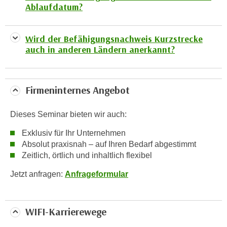
Ablaufdatum?
a
u
f
Wird der Befähigungsnachweis Kurzstrecke
"
auch in anderen Ländern anerkannt?
E
i
n
Firmeninternes Angebot
s
t
Dieses Seminar bieten wir auch:
e
Exklusiv für Ihr Unternehmen
l
Absolut praxisnah – auf Ihren Bedarf abgestimmt
l
Zeitlich, örtlich und inhaltlich flexibel
u
n
Jetzt anfragen:
Anfrageformular
g
e
n
WIFI-Karrierewege
"