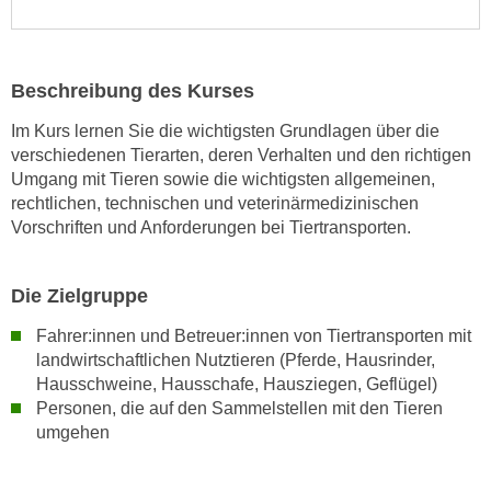
n
s
c
Beschreibung des Kurses
h
u
Im Kurs lernen Sie die wichtigsten Grundlagen über die
verschiedenen Tierarten, deren Verhalten und den richtigen
t
Umgang mit Tieren sowie die wichtigsten allgemeinen,
z
rechtlichen, technischen und veterinärmedizinischen
e
Vorschriften und Anforderungen bei Tiertransporten.
r
k
l
Die Zielgruppe
ä
Fahrer:innen und Betreuer:innen von Tiertransporten mit
r
landwirtschaftlichen Nutztieren (Pferde, Hausrinder,
u
Hausschweine, Hausschafe, Hausziegen, Geflügel)
n
Personen, die auf den Sammelstellen mit den Tieren
g
umgehen
s
o