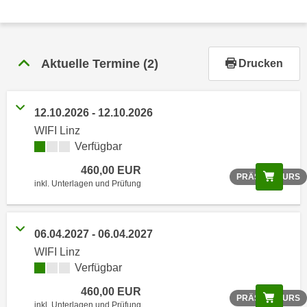
r
h
a
l
Aktuelle Termine
(2)
Drucken
t
e
n
12.10.2026 - 12.10.2026
S
WIFI Linz
i
Verfügbar
e
i
460,00 EUR
Scree
PRÄSENZKURS
inkl. Unterlagen und Prüfung
n
d
i
06.04.2027 - 06.04.2027
e
s
WIFI Linz
Verfügbar
e
m
460,00 EUR
Scree
PRÄSENZKURS
C
inkl. Unterlagen und Prüfung