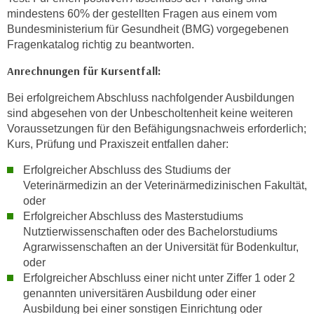
n
mindestens 60% der gestellten Fragen aus einem vom
v
Bundesministerium für Gesundheit (BMG) vorgegebenen
o
Fragenkatalog richtig zu beantworten.
n
Anrechnungen für Kursentfall:
C
o
Bei erfolgreichem Abschluss nachfolgender Ausbildungen
o
sind abgesehen von der Unbescholtenheit keine weiteren
k
Voraussetzungen für den Befähigungsnachweis erforderlich;
i
Kurs, Prüfung und Praxiszeit entfallen daher:
e
Erfolgreicher Abschluss des Studiums der
s
Veterinärmedizin an der Veterinärmedizinischen Fakultät,
z
oder
u
Erfolgreicher Abschluss des Masterstudiums
a
Nutztierwissenschaften oder des Bachelorstudiums
k
Agrarwissenschaften an der Universität für Bodenkultur,
z
oder
e
Erfolgreicher Abschluss einer nicht unter Ziffer 1 oder 2
p
genannten universitären Ausbildung oder einer
t
Ausbildung bei einer sonstigen Einrichtung oder