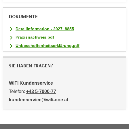
u
l
DOKUMENTE
a
s
Detailinformation - 2027_8855
s
Praxisnachweis.pdf
e
Unbescholtenheitserklärung.pdf
n
,
d
SIE HABEN FRAGEN?
i
e
S
WIFI Kundenservice
i
Telefon:
+43 5-7000-77
e
kundenservice@wifi-ooe.at
a
u
s
w
ä