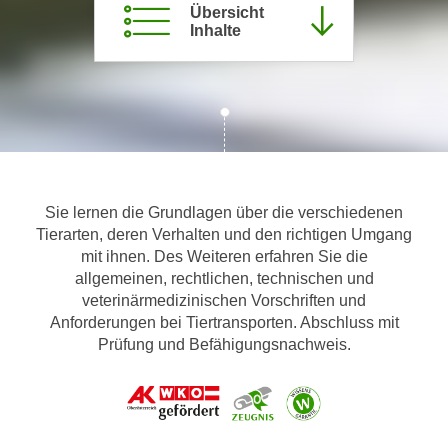
Übersicht
m
Inhalte
a
t
i
o
n
e
n
Sie lernen die Grundlagen über die verschiedenen
z
Tierarten, deren Verhalten und den richtigen Umgang
u
mit ihnen. Des Weiteren erfahren Sie die
C
allgemeinen, rechtlichen, technischen und
o
veterinärmedizinischen Vorschriften und
o
Anforderungen bei Tiertransporten. Abschluss mit
k
Prüfung und Befähigungsnachweis.
i
e
s
e