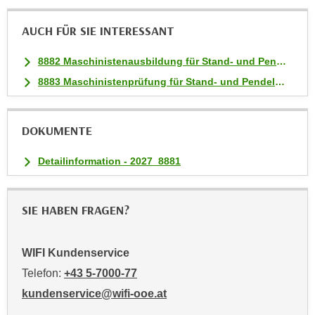
t
AUCH FÜR SIE INTERESSANT
i
e
8882 Maschinistenausbildung für Stand- und Pendelseilbahnen
r
8883 Maschinistenprüfung für Stand- und Pendelseilbahnen
e
n
"
DOKUMENTE
,
u
Detailinformation - 2027_8881
m
a
l
SIE HABEN FRAGEN?
l
e
A
WIFI Kundenservice
r
Telefon:
+43 5-7000-77
t
kundenservice@wifi-ooe.at
e