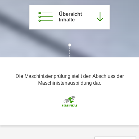
m
Übersicht
a
Inhalte
t
i
o
n
e
n
z
u
Die Maschinistenprüfung stellt den Abschluss der
C
Maschinistenausbildung dar.
o
o
k
i
e
s
e