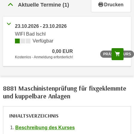
r
Aktuelle Termine
(1)
Drucken
h
a
l
23.10.2026 - 23.10.2026
t
WIFI Bad Ischl
e
Verfügbar
n
0,00 EUR
S
Scree
PRÄSENZKURS
Kostenlos - Anmeldung erforderlich!
i
e
i
n
8881 Maschinistenprüfung für fixgeklemmte
d
und kuppelbare Anlagen
i
e
s
INHALTSVERZEICHNIS
e
m
Beschreibung des Kurses
C