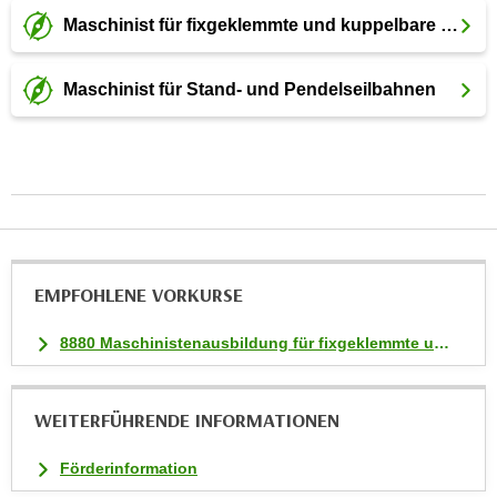
k
Maschinist für fixgeklemmte und kuppelbare Anlag
e
n
Maschinist für Stand- und Pendelseilbahnen
S
i
e
a
u
f
"
A
EMPFOHLENE VORKURSE
l
l
8880 Maschinistenausbildung für fixgeklemmte und kuppelbare Anlagen
e
a
k
WEITERFÜHRENDE INFORMATIONEN
z
Förderinformation
e
p