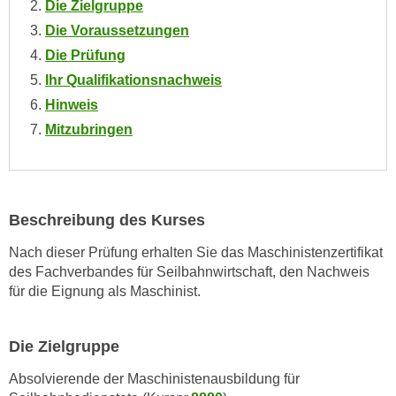
Die Zielgruppe
o
Die Voraussetzungen
o
Die Prüfung
k
i
Ihr Qualifikationsnachweis
e
Hinweis
b
Mitzubringen
a
n
n
e
Beschreibung des Kurses
r
,
Nach dieser Prüfung erhalten Sie das Maschinistenzertifikat
d
des Fachverbandes für Seilbahnwirtschaft, den Nachweis
e
für die Eignung als Maschinist.
r
D
Die Zielgruppe
a
t
Absolvierende der Maschinistenausbildung für
e