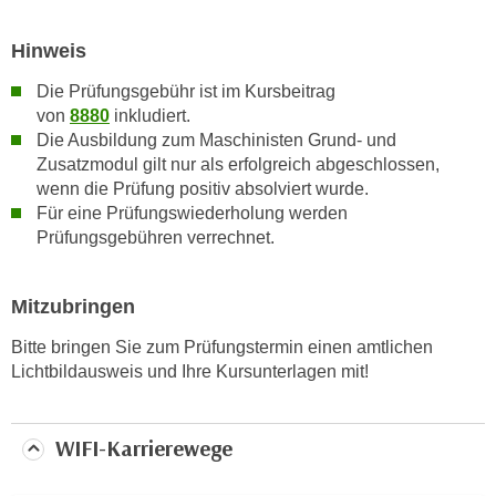
w
i
Hinweis
e
i
Die Prüfungsgebühr ist im Kursbeitrag
m
von
8880
inkludiert.
Die Ausbildung zum Maschinisten Grund- und
I
Zusatzmodul gilt nur als erfolgreich abgeschlossen,
m
wenn die Prüfung positiv absolviert wurde.
p
Für eine Prüfungswiederholung werden
r
Prüfungsgebühren verrechnet.
e
s
s
Mitzubringen
u
Bitte bringen Sie zum Prüfungstermin einen amtlichen
m
Lichtbildausweis und Ihre Kursunterlagen mit!
.
K
l
WIFI-Karrierewege
i
c