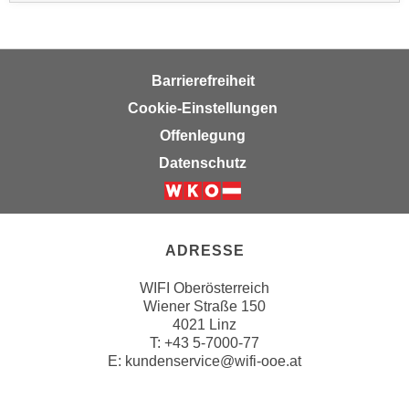
n
v
o
n
Barrierefreiheit
C
Cookie-Einstellungen
o
Offenlegung
o
k
Datenschutz
i
e
s
z
ADRESSE
u
WIFI Oberösterreich
a
Wiener Straße 150
k
4021 Linz
z
T:
+43 5-7000-77
e
E:
kundenservice@wifi-ooe.at
p
t