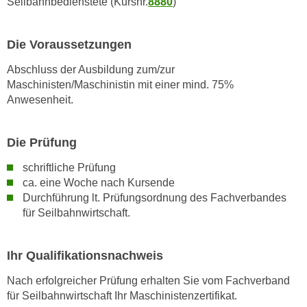
Seilbahnbedienstete (Kursnr.
8880
)
n
s
Die Voraussetzungen
c
h
Abschluss der Ausbildung zum/zur
u
Maschinisten/Maschinistin mit einer mind. 75%
t
Anwesenheit.
z
e
Die Prüfung
r
k
schriftliche Prüfung
l
ca. eine Woche nach Kursende
ä
Durchführung lt. Prüfungsordnung des Fachverbandes
für Seilbahnwirtschaft.
r
u
n
Ihr Qualifikationsnachweis
g
s
Nach erfolgreicher Prüfung erhalten Sie vom Fachverband
o
für Seilbahnwirtschaft Ihr Maschinistenzertifikat.