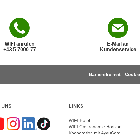
WIFI anrufen
E-Mail an
+43 5-7000-77
Kundenservice
Barrierefreiheit
Cookie
 UNS
LINKS
WIFI-Hotel
WIFI Gastronomie Horizont
gen sie uns auf Faceboo
Folgen sie uns auf Yout
Folgen sie uns auf In
Folgen sie uns auf
Folgen sie uns a
Kooperation mit 4youCard