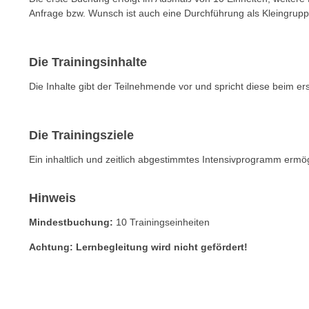
e
Anfrage bzw. Wunsch ist auch eine Durchführung als Kleingrupp
n
s
Die Trainingsinhalte
c
h
Die Inhalte gibt der Teilnehmende vor und spricht diese beim e
u
t
z
Die Trainingsziele
e
Ein inhaltlich und zeitlich abgestimmtes Intensivprogramm ermö
r
k
l
Hinweis
ä
Mindestbuchung:
10 Trainingseinheiten
r
u
Achtung: Lernbegleitung wird nicht gefördert!
n
g
s