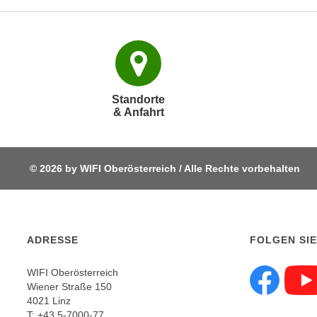
o
w
i
e
i
m
Standorte
I
& Anfahrt
m
p
r
© 2026 by WIFI Oberösterreich / Alle Rechte vorbehalten
e
s
s
u
m
ADRESSE
FOLGEN SIE
.
WIFI Oberösterreich
K
Wiener Straße 150
Fol
l
4021 Linz
i
T:
+43 5-7000-77