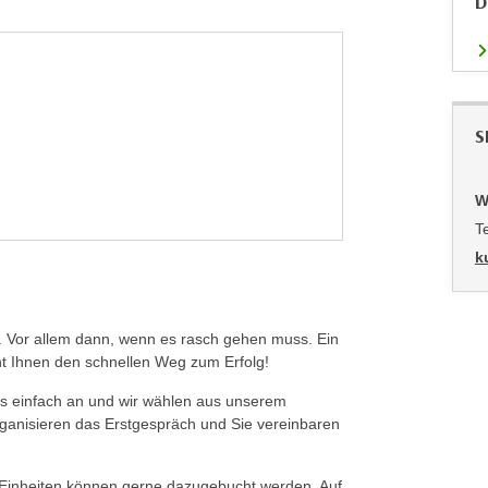
D
S
W
T
k
ng. Vor allem dann, wenn es rasch gehen muss. Ein
ht Ihnen den schnellen Weg zum Erfolg!
 uns einfach an und wir wählen aus unserem
rganisieren das Erstgespräch und Sie vereinbaren
e Einheiten können gerne dazugebucht werden. Auf