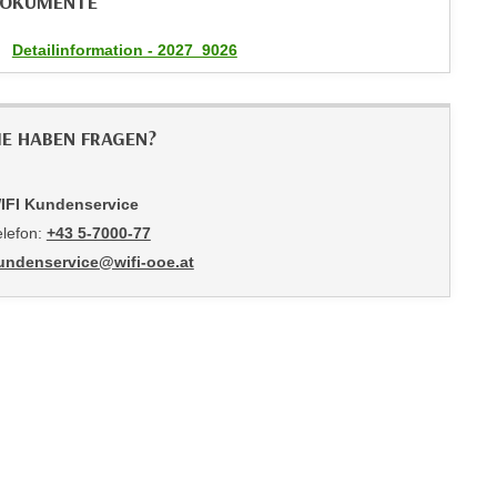
OKUMENTE
Detailinformation - 2027_9026
IE HABEN FRAGEN?
IFI Kundenservice
elefon:
+43 5-7000-77
undenservice@wifi-ooe.at