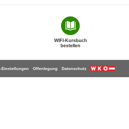
WIFI-Kursbuch
bestellen
-Einstellungen
Offenlegung
Datenschutz
k
ube
stagram
 LinkedIn
uf TikTok