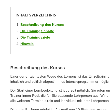
C
o
INHALTSVERZEICHNIS
o
k
Beschreibung des Kurses
i
Die Trainingsinhalte
e
Die Trainingsziele
b
Hinweis
a
n
n
e
Beschreibung des Kurses
r
,
Einer der effizientesten Wege des Lernens ist das Einzeltraini
d
inhaltlich und zeitlich abgestimmtes Intensivprogramm ermöglic
e
Der Start einer Lernbegleitung ist jederzeit möglich. Sie rufen
r
Trainer:innen-Pool, die für Sie passende Lehrperson aus. Wir o
D
alle weiteren Termine direkt und individuell mit ihrer Lehrperson.
a
t
Die erste Buchung erfolgt im Ausmaß von 10 Einheiten, weiter