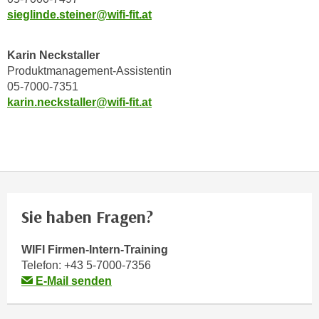
sieglinde.steiner@wifi-fit.at
n
s
c
Karin Neckstaller
h
Produktmanagement-Assistentin
u
05-7000-7351
t
karin.neckstaller@wifi-fit.at
z
e
r
k
l
ä
Sie haben Fragen?
r
u
WIFI Firmen-Intern-Training
n
Telefon:
+43 5-7000-7356
g
E-Mail senden
s
o