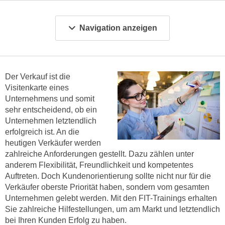
m
a
Navigation anzeigen
t
i
o
n
Der Verkauf ist die
e
Visitenkarte eines
n
Unternehmens und somit
z
sehr entscheidend, ob ein
u
Unternehmen letztendlich
erfolgreich ist. An die
C
heutigen Verkäufer werden
o
zahlreiche Anforderungen gestellt. Dazu zählen unter
o
anderem Flexibilität, Freundlichkeit und kompetentes
k
Auftreten. Doch Kundenorientierung sollte nicht nur für die
i
Verkäufer oberste Priorität haben, sondern vom gesamten
e
Unternehmen gelebt werden. Mit den FIT-Trainings erhalten
s
Sie zahlreiche Hilfestellungen, um am Markt und letztendlich
e
bei Ihren Kunden Erfolg zu haben.