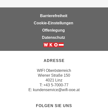
w
i
e
Barrierefreiheit
i
Cookie-Einstellungen
m
Offenlegung
I
m
Datenschutz
p
r
e
s
ADRESSE
s
WIFI Oberösterreich
u
Wiener Straße 150
m
4021 Linz
.
T:
+43 5-7000-77
K
E:
kundenservice@wifi-ooe.at
l
i
c
FOLGEN SIE UNS