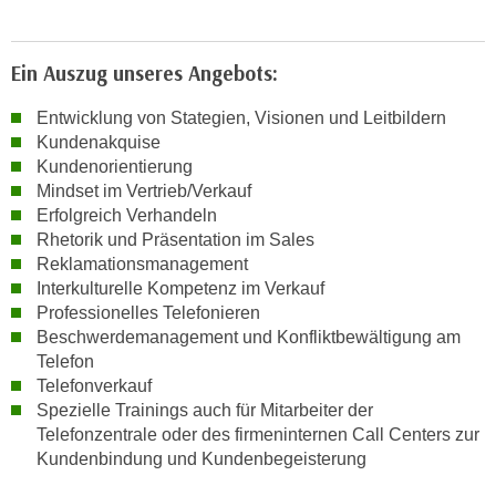
r
h
a
Ein Auszug unseres Angebots:
l
t
Entwicklung von Stategien, Visionen und Leitbildern
e
Kundenakquise
Kundenorientierung
n
Mindset im Vertrieb/Verkauf
S
Erfolgreich Verhandeln
i
Rhetorik und Präsentation im Sales
e
Reklamationsmanagement
i
Interkulturelle Kompetenz im Verkauf
n
Professionelles Telefonieren
d
Beschwerdemanagement und Konfliktbewältigung am
i
Telefon
e
Telefonverkauf
s
Spezielle Trainings auch für Mitarbeiter der
e
Telefonzentrale oder des firmeninternen Call Centers zur
Kundenbindung und Kundenbegeisterung
m
C