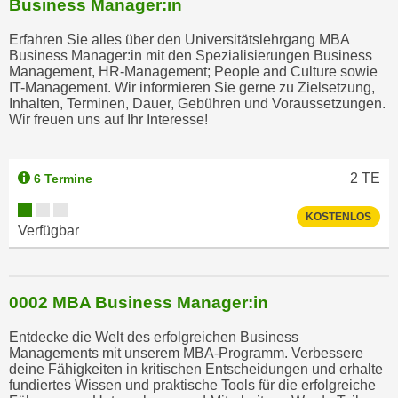
Business Manager:in
h
Erfahren Sie alles über den Universitätslehrgang MBA
l
Business Manager:in mit den Spezialisierungen Business
e
Management, HR-Management; People and Culture sowie
n
IT-Management. Wir informieren Sie gerne zu Zielsetzung,
Inhalten, Terminen, Dauer, Gebühren und Voraussetzungen.
,
Wir freuen uns auf Ihr Interesse!
b
z
w
2
TE
6 Termine
.
"
KOSTENLOS
Verfügbar
A
l
l
e
0002 MBA Business Manager:in
a
Entdecke die Welt des erfolgreichen Business
b
Managements mit unserem MBA-Programm. Verbessere
l
deine Fähigkeiten in kritischen Entscheidungen und erhalte
e
fundiertes Wissen und praktische Tools für die erfolgreiche