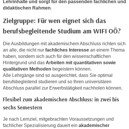
Lehrinhalte und sorgt für den passenden fachlichen und
k
didaktischen Rahmen
.
e
n
Zielgruppe: Für wen eignet sich das
S
berufsbegleitende Studium am WIFI OÖ?
i
e
Die Ausbildungen mit akademischem Abschluss richten sich
a
an alle, die nicht nur
fachliches Interesse
an einem Thema
u
haben, sondern sich auch für den wissenschaftlichen
f
Hintergrund und das
Arbeiten mit quantitativen sowie
"
qualitativen Methoden
begeistern können.
A
Alle Lehrgänge sind so ausgerichtet, dass Sie optimal
l
berufsbegleitend studieren und so Ihren universitären
l
Abschluss parallel zur Erwerbstätigkeit nachholen können.
e
Flexibel zum akademischen Abschluss: in zwei bis
a
sechs Semestern
k
z
Je nach Lernziel, mitgebrachten Voraussetzungen und
e
fachlicher Spezialisierung dauert ein
akademischer
p