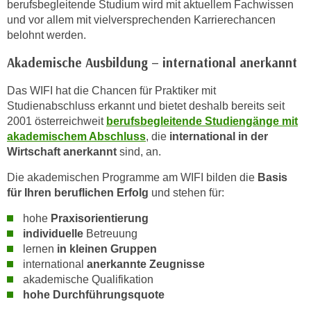
berufsbegleitende Studium wird mit aktuellem Fachwissen
n
und vor allem mit vielversprechenden Karrierechancen
s
belohnt werden.
c
Akademische Ausbildung – international anerkannt
h
u
Das WIFI hat die Chancen für Praktiker mit
t
Studienabschluss erkannt und bietet deshalb bereits seit
z
2001 österreichweit
berufsbegleitende Studiengänge mit
e
akademischem Abschluss
, die
international in der
r
Wirtschaft anerkannt
sind, an.
k
Die akademischen Programme am WIFI bilden die
Basis
l
für Ihren beruflichen Erfolg
und stehen für:
ä
r
hohe
Praxisorientierung
u
individuelle
Betreuung
lernen
in kleinen Gruppen
n
international
anerkannte Zeugnisse
g
akademische Qualifikation
s
hohe Durchführungsquote
o