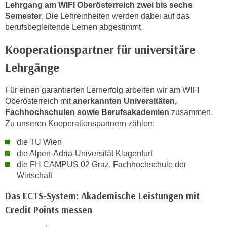
Lehrgang am WIFI Oberösterreich zwei bis sechs
t
Semester
. Die Lehreinheiten werden dabei auf das
i
berufsbegleitende Lernen abgestimmt.
e
Kooperationspartner für universitäre
r
e
Lehrgänge
n
"
Für einen garantierten Lernerfolg arbeiten wir am WIFI
,
Oberösterreich mit
anerkannten Universitäten,
u
Fachhochschulen sowie Berufsakademien
zusammen.
m
Zu unseren Kooperationspartnern zählen:
a
die TU Wien
l
die Alpen-Adria-Universität Klagenfurt
l
die FH CAMPUS 02 Graz, Fachhochschule der
e
Wirtschaft
A
r
Das ECTS-System: Akademische Leistungen mit
t
Credit Points messen
e