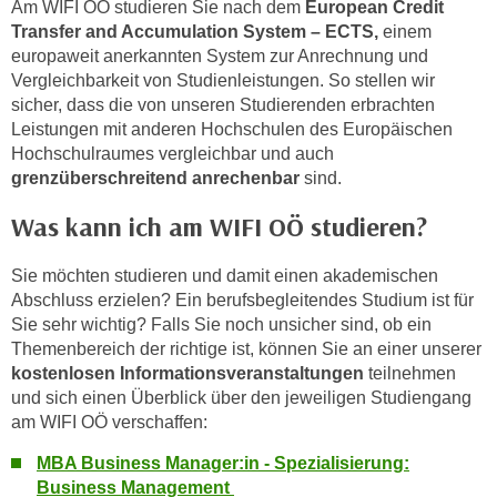
Am WIFI OÖ studieren Sie nach dem
European Credit
n
Transfer and Accumulation System – ECTS,
einem
v
europaweit anerkannten System zur Anrechnung und
o
Vergleichbarkeit von Studienleistungen. So stellen wir
n
sicher, dass die von unseren Studierenden erbrachten
C
Leistungen mit anderen Hochschulen des Europäischen
o
Hochschulraumes vergleichbar und auch
o
grenzüberschreitend anrechenbar
sind.
k
i
Was kann ich am WIFI OÖ studieren?
e
s
Sie möchten studieren und damit einen akademischen
Abschluss erzielen? Ein berufsbegleitendes Studium ist für
z
Sie sehr wichtig? Falls Sie noch unsicher sind, ob ein
u
Themenbereich der richtige ist, können Sie an einer unserer
a
kostenlosen Informationsveranstaltungen
teilnehmen
k
und sich einen Überblick über den jeweiligen Studiengang
z
am WIFI OÖ verschaffen:
e
p
MBA Business Manager:in - Spezialisierung:
t
Business Management