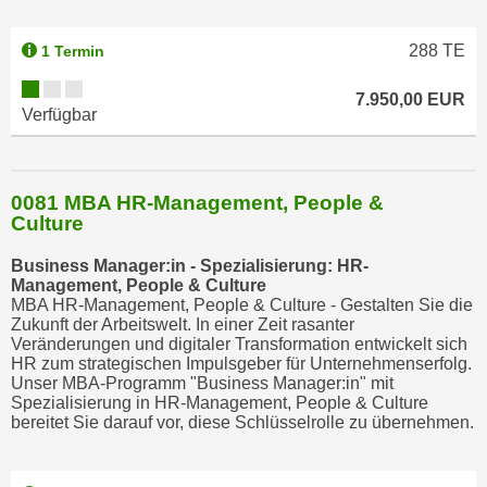
b
z
288
TE
1 Termin
u
l
7.950,00 EUR
Verfügbar
e
h
n
e
0081 MBA HR-Management, People &
Culture
n
.
Business Manager:in - Spezialisierung: HR-
Management, People & Culture
MBA HR-Management, People & Culture - Gestalten Sie die
Zukunft der Arbeitswelt. In einer Zeit rasanter
Veränderungen und digitaler Transformation entwickelt sich
HR zum strategischen Impulsgeber für Unternehmenserfolg.
Unser MBA-Programm "Business Manager:in" mit
Spezialisierung in HR-Management, People & Culture
bereitet Sie darauf vor, diese Schlüsselrolle zu übernehmen.