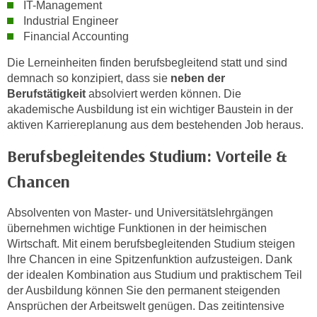
IT-Management
o
Industrial Engineer
o
Financial Accounting
k
i
Die Lerneinheiten finden berufsbegleitend statt und sind
demnach so konzipiert, dass sie
neben der
e
Berufstätigkeit
absolviert werden können. Die
b
akademische Ausbildung ist ein wichtiger Baustein in der
a
aktiven Karriereplanung aus dem bestehenden Job heraus.
n
n
Berufsbegleitendes Studium: Vorteile &
e
Chancen
r
,
Absolventen von Master- und Universitätslehrgängen
d
übernehmen wichtige Funktionen in der heimischen
e
Wirtschaft. Mit einem berufsbegleitenden Studium steigen
r
Ihre Chancen in eine Spitzenfunktion aufzusteigen. Dank
D
der idealen Kombination aus Studium und praktischem Teil
a
der Ausbildung können Sie den permanent steigenden
t
Ansprüchen der Arbeitswelt genügen. Das zeitintensive
e