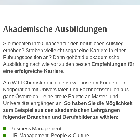
r
h
a
l
Akademische Ausbildungen
t
e
Sie möchten Ihre Chancen für den beruflichen Aufstieg
n
erhöhen? Streben vielleicht sogar eine Karriere in einer
S
Führungsposition an? Dann gehört die akademische
i
Ausbildung nach wie vor zu den besten
Empfehlungen für
e
eine erfolgreiche Karriere
.
i
Am WIFI Oberösterreich bieten wir unseren Kunden – in
n
Kooperation mit Universitäten und Fachhochschulen aus
d
ganz Österreich – eine breite Palette an Master- und
i
Universitätslehrgängen an.
So haben Sie die Möglichkeit
e
zum Beispiel aus den akademischen Lehrgängen
s
folgender Branchen und Berufsbilder zu wählen:
e
Business Management
m
HR-Management, People & Culture
C