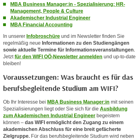
MBA
Business Manager:in - Spezialisierung:
HR-
i
Management, People & Culture
e
Akademischer Industrial Engineer
r
MBA Financial Accounting
e
n
In unserer
Infobroschüre
und im Newsletter finden Sie
o
regelmäßig neue
Informationen zu den Studiengängen
d
sowie aktuelle Termine für Informationsveranstaltungen
.
Jetzt
für den WIFI OÖ-Newsletter anmelden
und up-to-date
e
bleiben!
r
k
Voraussetzungen: Was braucht es für das
l
i
berufsbegleitende Studium am WIFI?
c
k
Ob Ihr Interesse bei
MBA Business Manager:in
mit seinen
Spezialisierungen liegt oder Sie sich für die
Ausbildung
e
zum Akademischen Industrial Engineer
begeistern
n
können –
das WIFI ermöglicht den Zugang zu einem
S
akademischen Abschluss für eine breit gefächerte
i
Zielgruppe.
Für das berufsbegleitende Studium wird neben
e