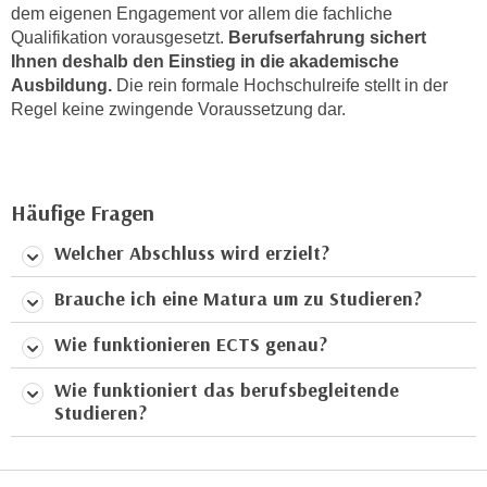
dem eigenen Engagement vor allem die fachliche
a
Qualifikation vorausgesetzt.
Berufserfahrung sichert
u
Ihnen deshalb den Einstieg in die akademische
f
Ausbildung.
Die rein formale Hochschulreife stellt in der
"
Regel keine zwingende Voraussetzung dar.
E
i
n
s
Häufige Fragen
t
Welcher Abschluss wird erzielt?
e
l
Brauche ich eine Matura um zu Studieren?
l
u
Wie funktionieren ECTS genau?
n
Wie funktioniert das berufsbegleitende
g
Studieren?
e
n
"