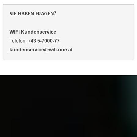
u
m
SIE HABEN FRAGEN?
n
u
r
WIFI Kundenservice
j
Telefon:
+43 5-7000-77
e
kundenservice@wifi-ooe.at
n
e
C
o
o
k
i
e
s
z
u
z