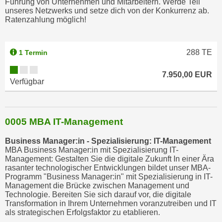
Führung von Unternehmen und Mitarbeitern. Werde Teil
h
unseres Netzwerks und setze dich von der Konkurrenz ab.
n
Ratenzahlung möglich!
e
n
"
288
TE
1 Termin
,
7.950,00 EUR
u
Verfügbar
m
d
i
0005 MBA IT-Management
e
C
Business Manager:in - Spezialisierung: IT-Management
o
MBA Business Manager:in mit Spezialisierung IT-
o
Management: Gestalten Sie die digitale Zukunft In einer Ära
rasanter technologischer Entwicklungen bildet unser MBA-
k
Programm "Business Manager:in" mit Spezialisierung in IT-
i
Management die Brücke zwischen Management und
e
Technologie. Bereiten Sie sich darauf vor, die digitale
Transformation in Ihrem Unternehmen voranzutreiben und IT
s
als strategischen Erfolgsfaktor zu etablieren.
a