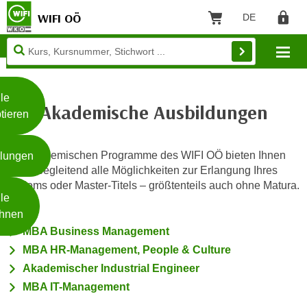
WIFI OÖ
DE
Sprache: Deut
Warenkorb
Regist
Unsere
Mo
Webseite
Zum Inhalt springen
Zur Fußzeile springen
nutzt
Cookies
le
Akademische Ausbildungen
tieren
W
e
Die akademischen Programme des WIFI OÖ bieten Ihnen
llungen
i
berufsbegleitend alle Möglichkeiten zur Erlangung Ihres
t
Diploms oder Master-Titels – größtenteils auch ohne Matura.
Weiterlesen
e
le
r
hnen
e
MBA Business Management
I
- nur für sichtbaren Text
MBA HR-Management, People & Culture
n
Akademischer Industrial Engineer
f
MBA IT-Management
o
r