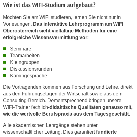
w
Wie ist das WIFI-Studium aufgebaut?
i
e
Möchten Sie am WIFI studieren, lernen Sie nicht nur in
Vorlesungen.
Das interaktive Lehrprogramm am WIFI
i
Oberösterreich sieht vielfältige Methoden für eine
m
erfolgreiche Wissensvermittlung vor:
I
m
Seminare
p
Teamarbeiten
r
Kleingruppen
e
Diskussionsrunden
s
Kamingespräche
s
Die Vortragenden kommen aus Forschung und Lehre, direkt
u
aus den Führungsetagen der Wirtschaft sowie aus dem
m
Consulting-Bereich. Dementsprechend bringen unsere
.
WIFI-Trainer fachlich-
didaktische Qualitäten genauso mit,
K
wie die wertvolle Berufspraxis aus dem Tagesgeschäft.
l
Alle akademischen Lehrgänge stehen unter
i
wissenschaftlicher Leitung. Dies garantiert
fundierte
c