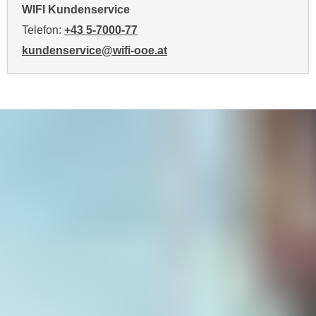
WIFI Kundenservice
o
o
Telefon:
+43 5-7000-77
k
kundenservice@wifi-ooe.at
i
e
b
a
n
n
e
r
,
d
e
r
D
a
t
e