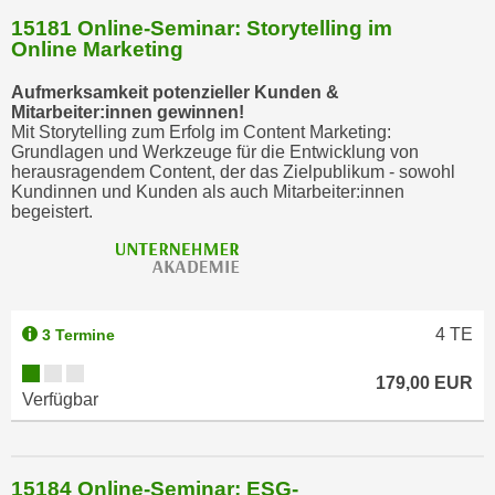
h
15181 Online-Seminar: Storytelling im
n
Online Marketing
e
n
Aufmerksamkeit potenzieller Kunden &
Mitarbeiter:innen gewinnen!
"
Mit Storytelling zum Erfolg im Content Marketing:
,
Grundlagen und Werkzeuge für die Entwicklung von
u
herausragendem Content, der das Zielpublikum - sowohl
Kundinnen und Kunden als auch Mitarbeiter:innen
m
begeistert.
d
i
e
C
o
4
TE
3 Termine
o
k
179,00 EUR
Verfügbar
i
e
s
a
15184 Online-Seminar: ESG-