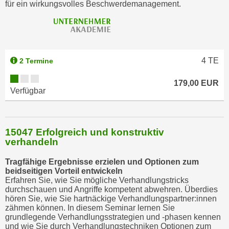
für ein wirkungsvolles Beschwerdemanagement.
k
e
n
S
i
4
TE
2 Termine
e
a
179,00 EUR
Verfügbar
u
f
"
A
15047 Erfolgreich und konstruktiv
verhandeln
l
l
Tragfähige Ergebnisse erzielen und Optionen zum
e
beidseitigen Vorteil entwickeln
a
Erfahren Sie, wie Sie mögliche Verhandlungstricks
durchschauen und Angriffe kompetent abwehren. Überdies
k
hören Sie, wie Sie hartnäckige Verhandlungspartner:innen
z
zähmen können. In diesem Seminar lernen Sie
e
grundlegende Verhandlungsstrategien und -phasen kennen
und wie Sie durch Verhandlungstechniken Optionen zum
p