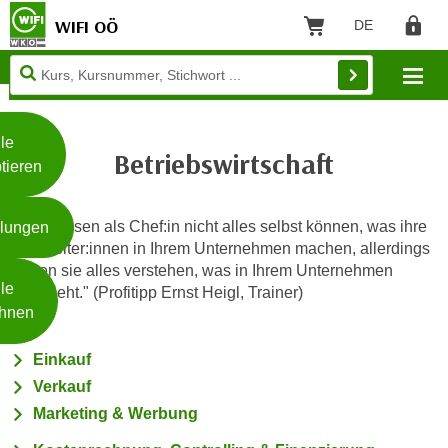
WIFI OÖ
DE
Sprache: Deut
Warenkorb
Regist
Filtern
Unsere
Mo
Webseite
Zum Inhalt springen
Zur Fußzeile springen
nutzt
Cookies
le
Betriebswirtschaft
tieren
W
e
"Sie müssen als Chef:in nicht alles selbst können, was ihre
llungen
i
Mitarbeiter:innen in Ihrem Unternehmen machen, allerdings
t
sollten sie alles verstehen, was in Ihrem Unternehmen
Weiterlesen
e
le
geschieht." (Profitipp Ernst Heigl, Trainer)
r
hnen
e
I
- nur für sichtbaren Text
Einkauf
n
Verkauf
f
Marketing & Werbung
o
r