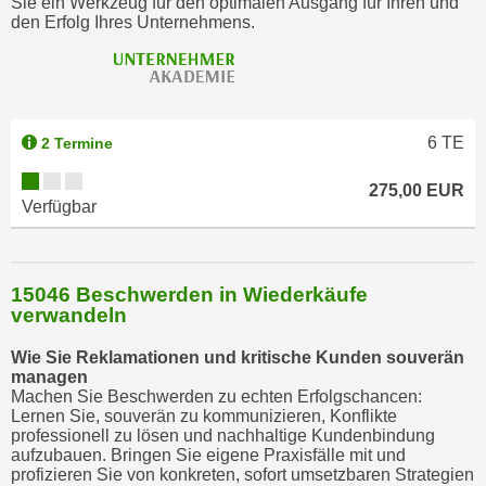
Sie ein Werkzeug für den optimalen Ausgang für Ihren und
w
den Erfolg Ihres Unternehmens.
i
e
i
m
I
6
TE
2 Termine
m
p
275,00 EUR
Verfügbar
r
e
s
15046 Beschwerden in Wiederkäufe
s
verwandeln
u
m
Wie Sie Reklamationen und kritische Kunden souverän
.
managen
Machen Sie Beschwerden zu echten Erfolgschancen:
K
Lernen Sie, souverän zu kommunizieren, Konflikte
l
professionell zu lösen und nachhaltige Kundenbindung
i
aufzubauen. Bringen Sie eigene Praxisfälle mit und
profizieren Sie von konkreten, sofort umsetzbaren Strategien
c