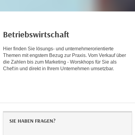
r
h
a
l
t
Betriebswirtschaft
e
n
Hier finden Sie lösungs- und unternehmerorientierte
S
Themen mit engstem Bezug zur Praxis. Vom Verkauf über
i
die Zahlen bis zum Marketing - Worskhops für Sie als
e
Chef:in und direkt in Ihrem Unternehmen umsetzbar.
i
n
d
i
e
s
e
SIE HABEN FRAGEN?
m
C