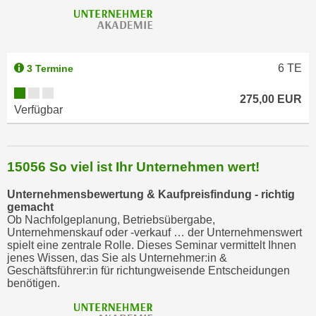
i
e
r
e
6
TE
3 Termine
n
o
275,00 EUR
Verfügbar
d
e
r
k
15056 So viel ist Ihr Unternehmen wert!
l
Unternehmensbewertung & Kaufpreisfindung - richtig
i
gemacht
c
Ob Nachfolgeplanung, Betriebsübergabe,
k
Unternehmenskauf oder -verkauf … der Unternehmenswert
spielt eine zentrale Rolle. Dieses Seminar vermittelt Ihnen
e
jenes Wissen, das Sie als Unternehmer:in &
n
Geschäftsführer:in für richtungweisende Entscheidungen
S
benötigen.
i
e