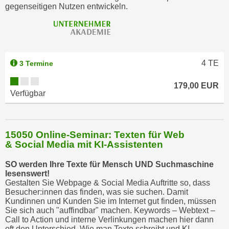
gegenseitigen Nutzen entwickeln.
t
i
e
r
e
4
TE
3 Termine
n
"
179,00 EUR
Verfügbar
,
u
m
15050 Online-Seminar: Texten für Web
a
& Social Media mit KI-Assistenten
l
l
SO werden Ihre Texte für Mensch UND Suchmaschine
e
lesenswert!
Gestalten Sie Webpage & Social Media Auftritte so, dass
A
Besucher:innen das finden, was sie suchen. Damit
r
Kundinnen und Kunden Sie im Internet gut finden, müssen
t
Sie sich auch "auffindbar" machen. Keywords – Webtext –
Call to Action und interne Verlinkungen machen hier dann
e
oft den Unterschied. Wie man Texte schreibt und KI-