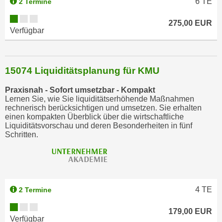
6
TE
2 Termine
u
l
275,00 EUR
Verfügbar
a
s
s
e
15074 Liquiditätsplanung für KMU
n
Praxisnah - Sofort umsetzbar - Kompakt
,
Lernen Sie, wie Sie liquiditätserhöhende Maßnahmen
d
rechnerisch berücksichtigen und umsetzen. Sie erhalten
i
einen kompakten Überblick über die wirtschaftliche
Liquiditätsvorschau und deren Besonderheiten in fünf
e
Schritten.
S
i
e
a
u
4
TE
2 Termine
s
w
179,00 EUR
Verfügbar
ä