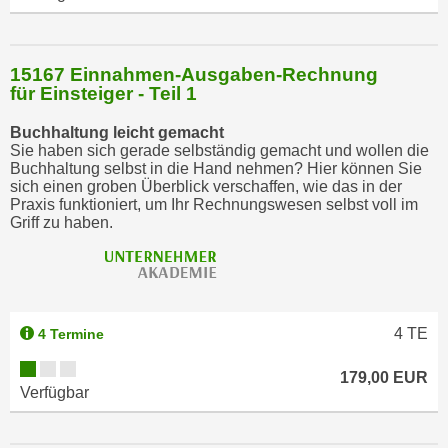
h
l
e
15167 Einnahmen-Ausgaben-Rechnung
für Einsteiger - Teil 1
n
,
Buchhaltung leicht gemacht
b
Sie haben sich gerade selbständig gemacht und wollen die
z
Buchhaltung selbst in die Hand nehmen? Hier können Sie
sich einen groben Überblick verschaffen, wie das in der
w
Praxis funktioniert, um Ihr Rechnungswesen selbst voll im
.
Griff zu haben.
"
A
l
l
4
TE
4 Termine
e
a
179,00 EUR
b
Verfügbar
l
e