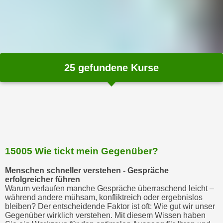
n
s
c
h
u
25
gefundene Kurse
t
z
e
r
k
l
ä
15005 Wie tickt mein Gegenüber?
r
u
Menschen schneller verstehen - Gespräche
n
erfolgreicher führen
Warum verlaufen manche Gespräche überraschend leicht –
g
während andere mühsam, konfliktreich oder ergebnislos
s
bleiben? Der entscheidende Faktor ist oft: Wie gut wir unser
o
Gegenüber wirklich verstehen. Mit diesem Wissen haben