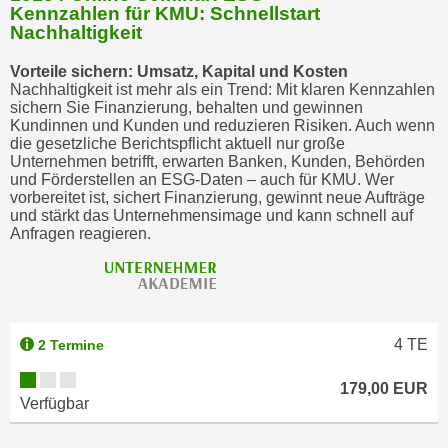
Kennzahlen für KMU: Schnellstart
b
Nachhaltigkeit
z
u
Vorteile sichern: Umsatz, Kapital und Kosten
l
Nachhaltigkeit ist mehr als ein Trend: Mit klaren Kennzahlen
sichern Sie Finanzierung, behalten und gewinnen
e
Kundinnen und Kunden und reduzieren Risiken. Auch wenn
h
die gesetzliche Berichtspflicht aktuell nur große
n
Unternehmen betrifft, erwarten Banken, Kunden, Behörden
und Förderstellen an ESG-Daten – auch für KMU. Wer
e
vorbereitet ist, sichert Finanzierung, gewinnt neue Aufträge
n
und stärkt das Unternehmensimage und kann schnell auf
.
Anfragen reagieren.
4
TE
2 Termine
179,00 EUR
Verfügbar