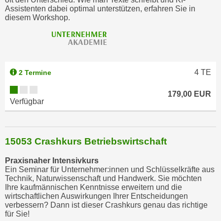
n
Assistenten dabei optimal unterstützen, erfahren Sie in
v
diesem Workshop.
o
n
C
o
4
TE
2 Termine
o
k
179,00 EUR
i
Verfügbar
e
s
z
15053 Crashkurs Betriebswirtschaft
u
a
Praxisnaher Intensivkurs
k
Ein Seminar für Unternehmer:innen und Schlüsselkräfte aus
Technik, Naturwissenschaft und Handwerk. Sie möchten
z
Ihre kaufmännischen Kenntnisse erweitern und die
e
wirtschaftlichen Auswirkungen Ihrer Entscheidungen
p
verbessern? Dann ist dieser Crashkurs genau das richtige
für Sie!
t