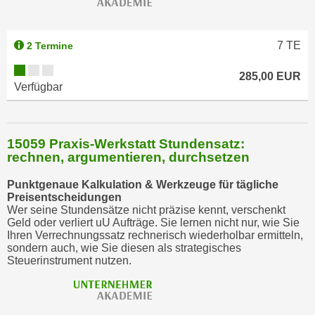
a
u
7
TE
2 Termine
f
"
285,00 EUR
E
Verfügbar
i
n
s
15059 Praxis-Werkstatt Stundensatz:
t
rechnen, argumentieren, durchsetzen
e
Punktgenaue Kalkulation & Werkzeuge für tägliche
l
Preisentscheidungen
l
Wer seine Stundensätze nicht präzise kennt, verschenkt
u
Geld oder verliert uU Aufträge. Sie lernen nicht nur, wie Sie
Ihren Verrechnungssatz rechnerisch wiederholbar ermitteln,
n
sondern auch, wie Sie diesen als strategisches
g
Steuerinstrument nutzen.
e
n
"