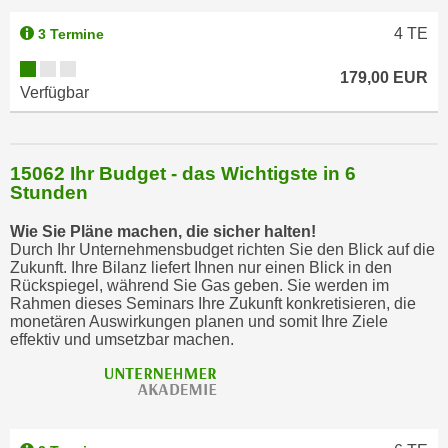
u
m
4
TE
3 Termine
n
179,00 EUR
u
Verfügbar
r
j
e
15062 Ihr Budget - das Wichtigste in 6
n
Stunden
e
C
Wie Sie Pläne machen, die sicher halten!
o
Durch Ihr Unternehmensbudget richten Sie den Blick auf die
Zukunft. Ihre Bilanz liefert Ihnen nur einen Blick in den
o
Rückspiegel, während Sie Gas geben. Sie werden im
k
Rahmen dieses Seminars Ihre Zukunft konkretisieren, die
i
monetären Auswirkungen planen und somit Ihre Ziele
effektiv und umsetzbar machen.
e
s
z
u
z