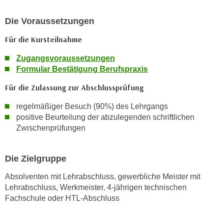
n
Die Voraussetzungen
s
c
Für die Kursteilnahme
h
Zugangsvoraussetzungen
u
Formular Bestätigung Berufspraxis
t
z
Für die Zulassung zur Abschlussprüfung
e
r
regelmäßiger Besuch (90%) des Lehrgangs
positive Beurteilung der abzulegenden schriftlichen
k
Zwischenprüfungen
l
ä
r
Die Zielgruppe
u
n
Absolventen mit Lehrabschluss, gewerbliche Meister mit
Lehrabschluss, Werkmeister, 4-jährigen technischen
g
Fachschule oder HTL-Abschluss
s
o