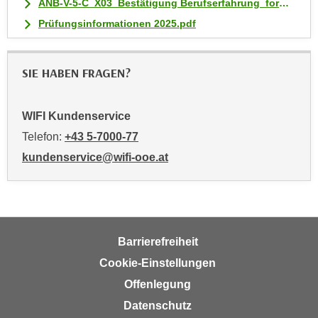
ANB-V-5-C_X03_Bestätigung Berufserfahrung_form.pd
u
m
Prüfungsinformationen 2025.pdf
n
u
SIE HABEN FRAGEN?
r
j
e
WIFI Kundenservice
n
Telefon:
+43 5-7000-77
e
kundenservice@wifi-ooe.at
C
o
o
k
i
Barrierefreiheit
e
s
Cookie-Einstellungen
z
Offenlegung
u
Datenschutz
z