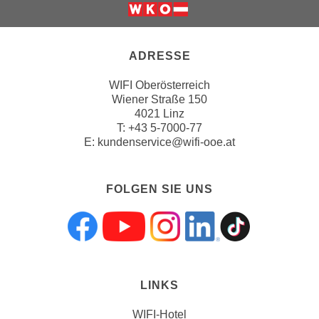
u
l
a
ADRESSE
s
s
WIFI Oberösterreich
e
Wiener Straße 150
n
4021 Linz
T:
+43 5-7000-77
,
E:
kundenservice@wifi-ooe.at
d
i
e
FOLGEN SIE UNS
S
i
e
Folgen sie uns a
Folgen sie uns
Folgen sie 
Folgen s
Folgen
a
u
s
LINKS
w
WIFI-Hotel
ä