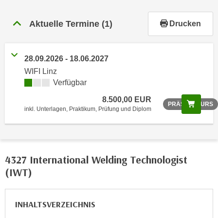
r
h
Aktuelle Termine
(1)
Drucken
a
l
t
28.09.2026 - 18.06.2027
e
WIFI Linz
n
Verfügbar
S
i
8.500,00 EUR
Scree
PRÄSENZKURS
e
inkl. Unterlagen, Praktikum, Prüfung und Diplom
i
n
d
i
4327 International Welding Technologist
e
(IWT)
s
e
m
INHALTSVERZEICHNIS
C