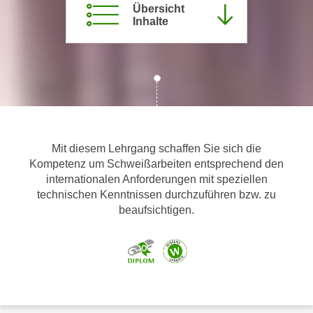
Übersicht
m
Inhalte
a
t
i
o
n
e
n
Mit diesem Lehrgang schaffen Sie sich die
z
Kompetenz um Schweißarbeiten entsprechend den
u
internationalen Anforderungen mit speziellen
C
technischen Kenntnissen durchzuführen bzw. zu
o
beaufsichtigen.
o
k
i
e
s
e