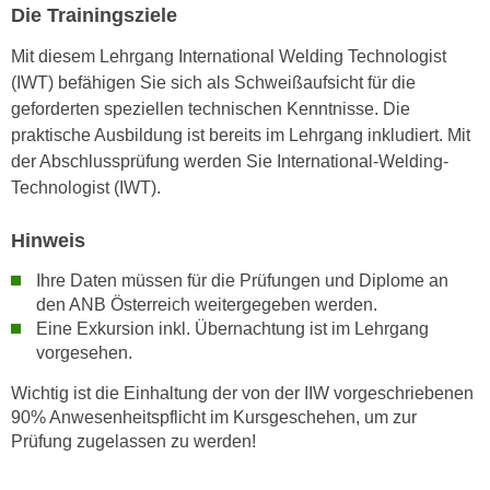
Die Trainingsziele
k
e
Mit diesem Lehrgang International Welding Technologist
n
(IWT) befähigen Sie sich als Schweißaufsicht für die
S
geforderten speziellen technischen Kenntnisse. Die
i
praktische Ausbildung ist bereits im Lehrgang inkludiert. Mit
e
der Abschlussprüfung werden Sie International-Welding-
a
Technologist (IWT).
u
f
Hinweis
"
A
Ihre Daten müssen für die Prüfungen und Diplome an
den ANB Österreich weitergegeben werden.
l
Eine Exkursion inkl. Übernachtung ist im Lehrgang
l
vorgesehen.
e
a
Wichtig ist die Einhaltung der von der IIW vorgeschriebenen
k
90% Anwesenheitspflicht im Kursgeschehen, um zur
z
Prüfung zugelassen zu werden!
e
p