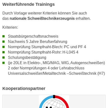
Weiterführende Trainings
t
i
Durch Vorlage weiterer Kriterien können Sie auch
e
das
nationale Schweißtechnikerzeugnis
erhalten.
r
Kriterien:
e
n
Staatsbürgerschaftsnachweis
"
Nachweis 5 Jahre Berufserfahrung
,
Normprüfung Stumpfnaht-Blech: PC und PF 4
u
Normprüfung Stumpfnaht-Rohr: H-L045 4
Schulungsbestätigung
m
(je 20LE in Elektro-, MIG/MAG, WIG, Autogenschweißen)
a
2 oder Normprüfungen 4 oder Lehrabschluss
l
Universalschweißer/Metalltechnik –Schweißtechnik (H7)
l
e
A
Kooperationspartner
r
t
e