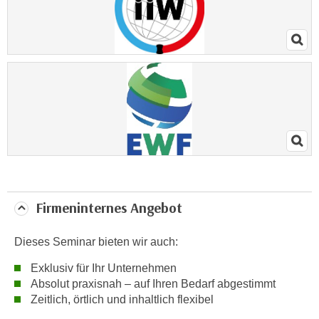
n
v
o
n
C
o
o
k
i
e
s
z
Firmeninternes Angebot
u
a
Dieses Seminar bieten wir auch:
k
z
Exklusiv für Ihr Unternehmen
e
Absolut praxisnah – auf Ihren Bedarf abgestimmt
p
Zeitlich, örtlich und inhaltlich flexibel
t