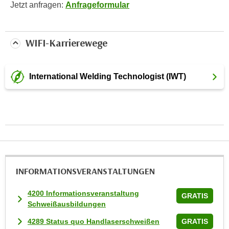
Jetzt anfragen:
Anfrageformular
i
e
r
WIFI-Karrierewege
e
n
o
International Welding Technologist (IWT)
d
e
r
k
l
i
c
k
INFORMATIONS­VERANSTALTUNGEN
e
n
4200 Informationsveranstaltung
GRATIS
S
Schweißausbildungen
i
4289 Status quo Handlaserschweißen
GRATIS
e