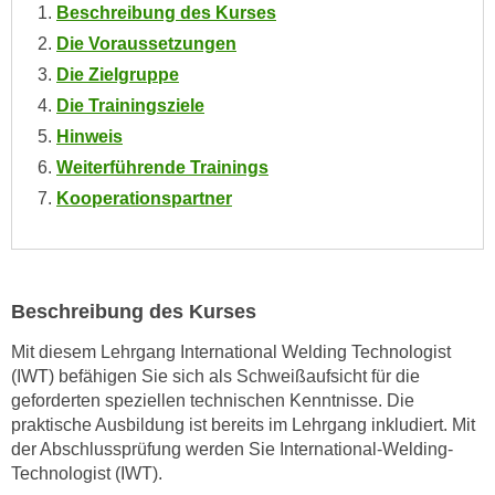
Beschreibung des Kurses
o
o
Die Voraussetzungen
k
Die Zielgruppe
i
Die Trainingsziele
e
Hinweis
b
Weiterführende Trainings
a
Kooperationspartner
n
n
e
r
,
Beschreibung des Kurses
d
Mit diesem Lehrgang International Welding Technologist
e
(IWT) befähigen Sie sich als Schweißaufsicht für die
r
geforderten speziellen technischen Kenntnisse. Die
D
praktische Ausbildung ist bereits im Lehrgang inkludiert. Mit
a
der Abschlussprüfung werden Sie International-Welding-
t
Technologist (IWT).
e