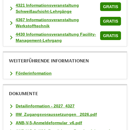
4321 Informationsveranstaltung
a
GRATIS
Schweißaufsicht-Lehrgänge
u
4367 Informationsveranstaltung
f
GRATIS
Werkstofftechnik
"
4430 Informationsveranstaltung Facility-
E
GRATIS
Management-Lehrgang
i
n
s
WEITERFÜHRENDE INFORMATIONEN
t
e
Förderinformation
l
l
u
DOKUMENTE
n
g
Detailinformation - 2027_4327
e
IIW_Zugangsvoraussetzungen_ 2026.pdf
n
ANB-V-5-Anmeldeformular_v6.pdf
"