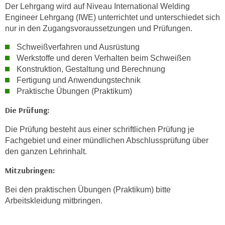
w
Der Lehrgang wird auf Niveau International Welding
i
Engineer Lehrgang (IWE) unterrichtet und unterschiedet sich
e
nur in den Zugangsvoraussetzungen und Prüfungen.
i
Schweißverfahren und Ausrüstung
m
Werkstoffe und deren Verhalten beim Schweißen
I
Konstruktion, Gestaltung und Berechnung
m
Fertigung und Anwendungstechnik
p
Praktische Übungen (Praktikum)
r
Die Prüfung:
e
s
Die Prüfung besteht aus einer schriftlichen Prüfung je
s
Fachgebiet und einer mündlichen Abschlussprüfung über
u
den ganzen Lehrinhalt.
m
Mitzubringen:
.
K
Bei den praktischen Übungen (Praktikum) bitte
l
Arbeitskleidung mitbringen.
i
c