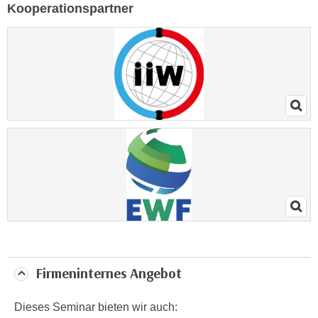
Kooperationspartner
t
i
e
r
e
n
"
,
u
m
a
l
l
e
A
Firmeninternes Angebot
r
t
e
Dieses Seminar bieten wir auch: