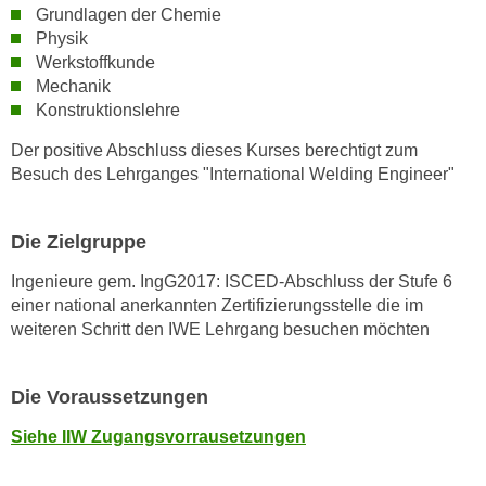
Grundlagen der Chemie
n
Physik
s
Werkstoffkunde
c
Mechanik
h
Konstruktionslehre
u
Der positive Abschluss dieses Kurses berechtigt zum
t
Besuch des Lehrganges "International Welding Engineer"
z
e
r
Die Zielgruppe
k
Ingenieure gem. IngG2017: ISCED-Abschluss der Stufe 6
l
einer national anerkannten Zertifizierungsstelle die im
ä
weiteren Schritt den IWE Lehrgang besuchen möchten
r
u
n
Die Voraussetzungen
g
Siehe IIW Zugangsvorrausetzungen
s
o