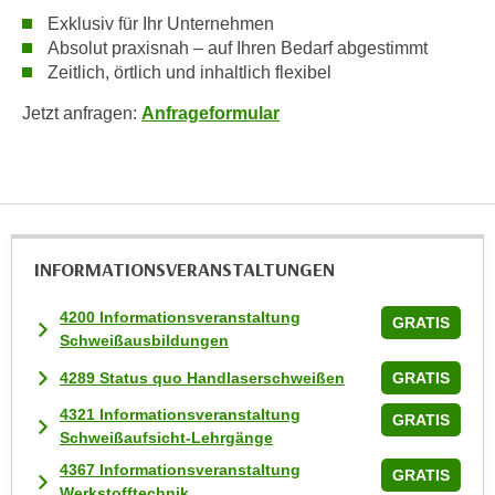
n
Exklusiv für Ihr Unternehmen
v
Absolut praxisnah – auf Ihren Bedarf abgestimmt
o
Zeitlich, örtlich und inhaltlich flexibel
n
Jetzt anfragen:
Anfrageformular
C
o
o
k
i
e
INFORMATIONS­VERANSTALTUNGEN
s
z
4200 Informationsveranstaltung
GRATIS
u
Schweißausbildungen
a
4289 Status quo Handlaserschweißen
GRATIS
k
z
4321 Informationsveranstaltung
GRATIS
e
Schweißaufsicht-Lehrgänge
p
4367 Informationsveranstaltung
GRATIS
t
Werkstofftechnik