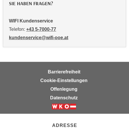
SIE HABEN FRAGEN?
a
u
f
WIFI Kundenservice
"
Telefon:
+43 5-7000-77
E
kundenservice@wifi-ooe.at
i
n
s
t
e
Barrierefreiheit
l
Cookie-Einstellungen
l
Offenlegung
u
n
Datenschutz
g
e
n
"
ADRESSE