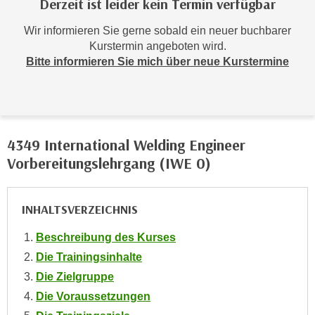
Derzeit ist leider kein Termin verfügbar
r
h
Wir informieren Sie gerne sobald ein neuer buchbarer
a
Kurstermin angeboten wird.
l
Bitte informieren Sie mich über neue Kurstermine
t
e
n
S
i
4349 International Welding Engineer
e
Vorbereitungslehrgang (IWE 0)
i
n
d
INHALTSVERZEICHNIS
i
Beschreibung des Kurses
e
Die Trainingsinhalte
s
e
Die Zielgruppe
m
Die Voraussetzungen
C