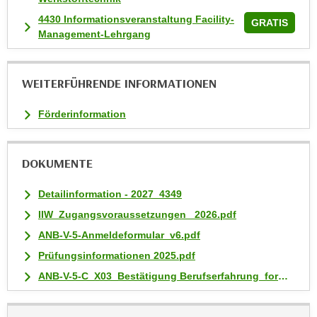
i
4430 Informationsveranstaltung Facility-
GRATIS
e
Management-Lehrgang
r
e
n
WEITERFÜHRENDE INFORMATIONEN
o
d
Förderinformation
e
r
DOKUMENTE
k
l
Detailinformation - 2027_4349
i
c
IIW_Zugangsvoraussetzungen_ 2026.pdf
k
ANB-V-5-Anmeldeformular_v6.pdf
e
Prüfungsinformationen 2025.pdf
n
ANB-V-5-C_X03_Bestätigung Berufserfahrung_form.pd
S
i
e