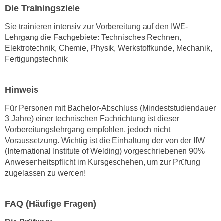
w
Die Trainingsziele
i
Sie trainieren intensiv zur Vorbereitung auf den IWE-
e
Lehrgang die Fachgebiete: Technisches Rechnen,
i
Elektrotechnik, Chemie, Physik, Werkstoffkunde, Mechanik,
m
Fertigungstechnik
I
m
p
Hinweis
r
Für Personen mit Bachelor-Abschluss (Mindeststudiendauer
e
3 Jahre) einer technischen Fachrichtung ist dieser
s
Vorbereitungslehrgang empfohlen, jedoch nicht
s
Voraussetzung. Wichtig ist die Einhaltung der von der IIW
u
(International Institute of Welding) vorgeschriebenen 90%
m
Anwesenheitspflicht im Kursgeschehen, um zur Prüfung
.
zugelassen zu werden!
K
l
FAQ (Häufige Fragen)
i
c