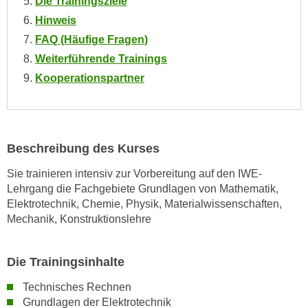
Die Trainingsziele
o
Hinweis
o
FAQ (Häufige Fragen)
k
Weiterführende Trainings
i
e
Kooperationspartner
b
a
n
n
Beschreibung des Kurses
e
Sie trainieren intensiv zur Vorbereitung auf den IWE-
r
Lehrgang die Fachgebiete Grundlagen von Mathematik,
,
Elektrotechnik, Chemie, Physik, Materialwissenschaften,
d
Mechanik, Konstruktionslehre
e
r
D
Die Trainingsinhalte
a
Technisches Rechnen
t
Grundlagen der Elektrotechnik
e