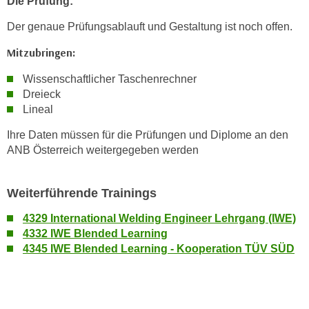
Die Prüfung:
k
Der genaue Prüfungsablauft und Gestaltung ist noch offen.
e
n
Mitzubringen:
S
i
Wissenschaftlicher Taschenrechner
e
Dreieck
Lineal
a
u
Ihre Daten müssen für die Prüfungen und Diplome an den
f
ANB Österreich weitergegeben werden
"
A
Weiterführende Trainings
l
l
4329 International Welding Engineer Lehrgang (IWE)
e
4332 IWE Blended Learning
a
4345 IWE Blended Learning - Kooperation TÜV SÜD
k
z
e
p