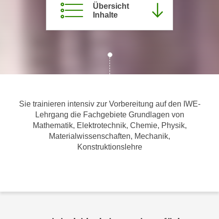
Übersicht
m
Inhalte
a
t
i
o
n
e
n
Sie trainieren intensiv zur Vorbereitung auf den IWE-
z
Lehrgang die Fachgebiete Grundlagen von
u
Mathematik, Elektrotechnik, Chemie, Physik,
C
Materialwissenschaften, Mechanik,
o
Konstruktionslehre
o
k
i
e
s
e