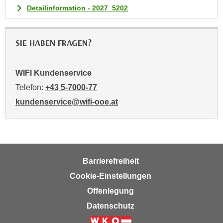
u
Detailinformation - 2027_5202
m
n
u
SIE HABEN FRAGEN?
r
j
WIFI Kundenservice
e
n
Telefon:
+43 5-7000-77
e
kundenservice@wifi-ooe.at
C
o
o
k
i
Barrierefreiheit
e
Cookie-Einstellungen
s
Offenlegung
z
Datenschutz
u
z