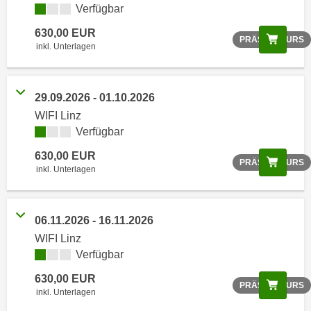
Verfügbar
o
o
630,00 EUR
Scree
PRÄSENZKURS
k
inkl. Unterlagen
i
e
b
29.09.2026 - 01.10.2026
a
WIFI Linz
n
Verfügbar
n
630,00 EUR
e
Scree
PRÄSENZKURS
inkl. Unterlagen
r
,
d
06.11.2026 - 16.11.2026
e
WIFI Linz
r
Verfügbar
D
a
630,00 EUR
Scree
PRÄSENZKURS
inkl. Unterlagen
t
e