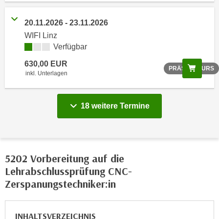
n
20.11.2026 - 23.11.2026
s
c
WIFI Linz
h
Verfügbar
u
630,00 EUR
Scree
PRÄSENZKURS
t
inkl. Unterlagen
z
e
r
18 weitere Termine
k
l
ä
r
5202 Vorbereitung auf die
u
Lehrabschlussprüfung CNC-
n
Zerspanungstechniker:in
g
s
o
INHALTSVERZEICHNIS