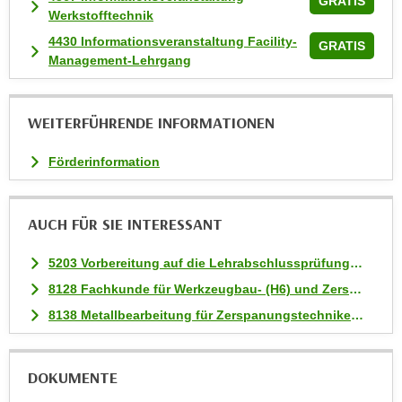
GRATIS
Werkstofftechnik
a
4430 Informationsveranstaltung Facility-
u
GRATIS
Management-Lehrgang
f
"
E
WEITERFÜHRENDE INFORMATIONEN
i
n
Förderinformation
s
t
e
AUCH FÜR SIE INTERESSANT
l
l
5203 Vorbereitung auf die Lehrabschlussprüfung CNC-Zerspanungstechniker:in
u
8128 Fachkunde für Werkzeugbau- (H6) und Zerspanungstechniker:innen (H8)
n
8138 Metallbearbeitung für Zerspanungstechniker:innen (H8) / konventionell - ohne zyklengesteuerter Drehmaschine
g
e
n
DOKUMENTE
"