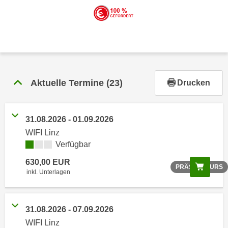
r
h
a
l
t
e
n
Aktuelle Termine
(23)
Drucken
S
i
e
31.08.2026 - 01.09.2026
i
WIFI Linz
n
Verfügbar
d
630,00 EUR
i
Scree
PRÄSENZKURS
inkl. Unterlagen
e
s
e
31.08.2026 - 07.09.2026
m
WIFI Linz
C