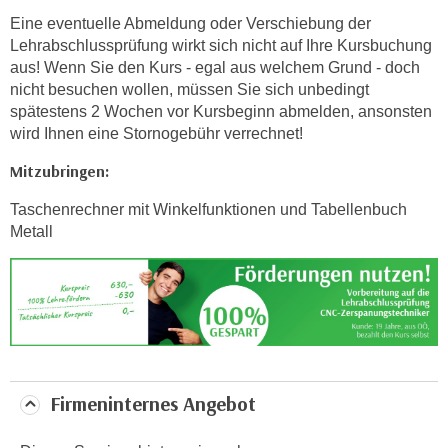
n
Eine eventuelle Abmeldung oder Verschiebung der
v
Lehrabschlussprüfung wirkt sich nicht auf Ihre Kursbuchung
o
aus! Wenn Sie den Kurs - egal aus welchem Grund - doch
n
nicht besuchen wollen, müssen Sie sich unbedingt
C
spätestens 2 Wochen vor Kursbeginn abmelden, ansonsten
o
wird Ihnen eine Stornogebühr verrechnet!
o
Mitzubringen:
k
i
Taschenrechner mit Winkelfunktionen und Tabellenbuch
e
Metall
s
z
u
a
k
z
e
Firmeninternes Angebot
p
t