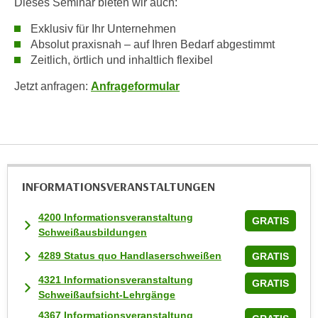
Dieses Seminar bieten wir auch:
i
e
Exklusiv für Ihr Unternehmen
Absolut praxisnah – auf Ihren Bedarf abgestimmt
r
Zeitlich, örtlich und inhaltlich flexibel
e
n
Jetzt anfragen:
Anfrageformular
o
d
e
r
k
l
INFORMATIONS­VERANSTALTUNGEN
i
c
4200 Informationsveranstaltung
GRATIS
k
Schweißausbildungen
e
4289 Status quo Handlaserschweißen
GRATIS
n
4321 Informationsveranstaltung
S
GRATIS
Schweißaufsicht-Lehrgänge
i
4367 Informationsveranstaltung
e