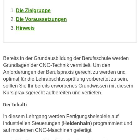
w
i
Die Zielgruppe
e
Die Voraussetzungen
i
Hinweis
m
I
m
p
Bereits in der Grundausbildung der Berufsschule werden
r
Grundlagen der CNC-Technik vermittelt. Um den
e
Anforderungen der Berufspraxis gerecht zu werden und
s
optimal für die Lehrabschlussprüfung vorbereitet zu sein,
s
sollten Sie Ihr bereits erworbenes Grundwissen mit diesem
u
Kurs praxisgerecht aufbereiten und vertiefen.
m
Der Inhalt:
.
K
In diesem Lehrgang werden Fertigungsbeispiele auf
l
industriellen Steuerungen (
Heidenhain
) programmiert und
i
auf modernen CNC-Maschinen gefertigt.
c