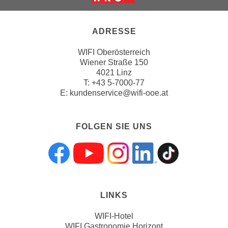
u
l
ADRESSE
a
s
WIFI Oberösterreich
s
Wiener Straße 150
e
4021 Linz
n
T:
+43 5-7000-77
E:
kundenservice@wifi-ooe.at
,
d
i
FOLGEN SIE UNS
e
S
i
Folgen sie uns a
Folgen sie uns
Folgen sie 
Folgen s
Folgen
e
a
u
LINKS
s
w
WIFI-Hotel
WIFI Gastronomie Horizont
ä