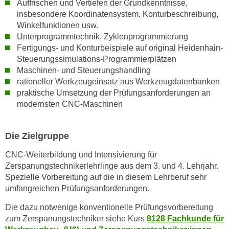
Auffrischen und Vertiefen der Grundkenntnisse,
k
insbesondere Koordinatensystem, Konturbeschreibung,
e
Winkelfunktionen usw.
n
Unterprogrammtechnik, Zyklenprogrammierung
S
Fertigungs- und Konturbeispiele auf original Heidenhain-
i
Steuerungssimulations-Programmierplätzen
e
Maschinen- und Steuerungshandling
a
rationeller Werkzeugeinsatz aus Werkzeugdatenbanken
praktische Umsetzung der Prüfungsanforderungen an
u
modernsten CNC-Maschinen
f
"
A
Die Zielgruppe
l
CNC-Weiterbildung und Intensivierung für
l
Zerspanungstechnikerlehrlinge aus dem 3. und 4. Lehrjahr.
e
Spezielle Vorbereitung auf die in diesem Lehrberuf sehr
a
umfangreichen Prüfungsanforderungen.
k
z
Die dazu notwenige konventionelle Prüfungsvorbereitung
e
zum Zerspanungstechniker siehe Kurs
8128 Fachkunde für
p