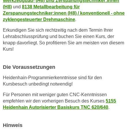
Werkzeugbau- (H6) und Zerspanungstechniker:innen
t
(H8)
und
8138 Metallbearbeitung für
Zerspanungstechniker:innen (H8) / konventionell - ohne
i
zyklengesteuerter Drehmaschine
.
e
r
Erkundigen Sie sich rechtzeitig nach dem Termin Ihrer
e
Lehrabschlussprüfung und buchen Sie einen Kurs, der
n
knapp davorliegt. So profitieren Sie am meisten von diesem
"
Kurs!
,
u
Die Voraussetzungen
m
a
Heidenhain-Programmierkenntnisse sind für den
l
Kursbesuch unbedingt notwendig!
l
Für Personen mit weniger guten CNC-Kenntnissen
e
empfehlen wir den vorherigen Besuch des Kurses
5155
A
Heidenhain Autorisierter Basiskurs TNC 620/640
.
r
t
e
Hinweis