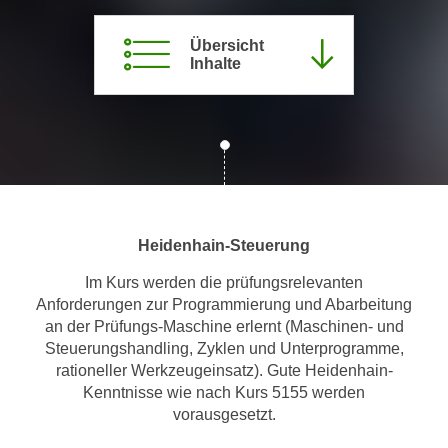
m
Übersicht
a
Inhalte
t
i
o
n
e
n
z
u
Heidenhain-Steuerung
C
Im Kurs werden die prüfungsrelevanten
o
Anforderungen zur Programmierung und Abarbeitung
o
an der Prüfungs-Maschine erlernt (Maschinen- und
k
Steuerungshandling, Zyklen und Unterprogramme,
i
rationeller Werkzeugeinsatz). Gute Heidenhain-
e
Kenntnisse wie nach Kurs 5155 werden
s
vorausgesetzt.
e