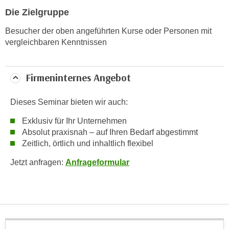
Die Zielgruppe
t
i
Besucher der oben angeführten Kurse oder Personen mit
e
vergleichbaren Kenntnissen
r
e
n
Firmeninternes Angebot
"
,
Dieses Seminar bieten wir auch:
u
Exklusiv für Ihr Unternehmen
m
Absolut praxisnah – auf Ihren Bedarf abgestimmt
a
Zeitlich, örtlich und inhaltlich flexibel
l
l
Jetzt anfragen:
Anfrageformular
e
A
r
t
e