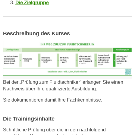
Die Zielgruppe
o
o
k
i
Beschreibung des Kurses
e
b
a
n
n
e
r
Bei der „Prüfung zum Fluidtechniker“ erlangen Sie einen
,
Nachweis über Ihre qualifizierte Ausbildung.
d
e
Sie dokumentieren damit Ihre Fachkenntnisse.
r
D
Die Trainingsinhalte
a
t
Schriftliche Prüfung über die in den nachfolgend
e