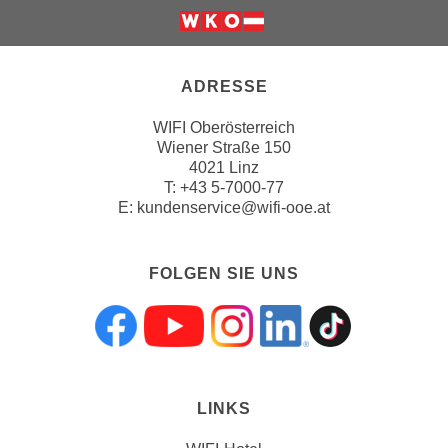
a
u
f
ADRESSE
"
E
WIFI Oberösterreich
i
Wiener Straße 150
n
4021 Linz
T:
+43 5-7000-77
s
E:
kundenservice@wifi-ooe.at
t
e
l
FOLGEN SIE UNS
l
u
n
Folgen sie uns a
Folgen sie uns
Folgen sie 
Folgen s
Folgen
g
e
n
LINKS
"