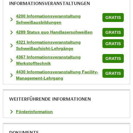
n
INFORMATIONS­VERANSTALTUNGEN
v
4200 Informationsveranstaltung
o
GRATIS
Schweißausbildungen
n
C
4289 Status quo Handlaserschweißen
GRATIS
o
4321 Informationsveranstaltung
GRATIS
o
Schweißaufsicht-Lehrgänge
k
4367 Informationsveranstaltung
GRATIS
i
Werkstofftechnik
e
4430 Informationsveranstaltung Facility-
s
GRATIS
Management-Lehrgang
z
u
a
WEITERFÜHRENDE INFORMATIONEN
k
z
Förderinformation
e
p
t
DOKUMENTE