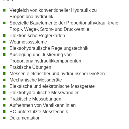
k
Vergleich von konventioneller Hydraulik zu
e
Proportionalhydraulik
n
Spezielle Bauelemente der Proportionalhydraulik wie
S
Prop.-, Wege-, Strom- und Druckventile
i
Elektronische Reglerkarten
e
Wegmesssysteme
a
Elektrohydraulische Regelungstechnik
u
Auslegung und Justierung von
f
Proportionalhydraulikkomponenten
"
Praktische Übungen
A
Messen elektrischer und hydraulischer Größen
Mechanische Messgeräte
l
Elektrische und elektronische Messgeräte
l
Elektrohydraulische Messwandler
e
Praktische Messübungen
a
Aufnehmen von Ventilkennlinien
k
PC-unterstützte Messtechnik
z
Dokumentation
e
p