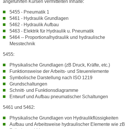
angeführten Kursen vermittelten Inhalte:
n
5455 - Pneumatik 1
s
5461 - Hydraulik Grundlagen
c
5462 - Hydraulik Aufbau
h
5463 - Elektrik für Hydraulik u. Pneumatik
u
5464 -- Proportionalhydraulik und hydraulische
t
Messtechnik
z
5455:
e
r
Physikalische Grundlagen (zB Druck, Kräfte, etc.)
k
Funktionsweise der Arbeits- und Steuerelemente
l
Symbolische Darstellung nach ISO 1219
ä
Grundschaltungen
r
Schnitt- und Funktionsdiagramme
u
Entwurf und Aufbau pneumatischer Schaltungen
n
5461 und 5462:
g
s
Physikalische Grundlagen von Hydraulikflüssigkeiten
o
Aufbau und Arbeitsweise hydraulischer Elemente wie zB