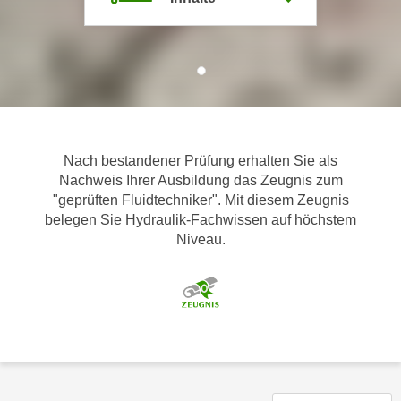
m
a
t
i
o
n
e
Nach bestandener Prüfung erhalten Sie als
n
Nachweis Ihrer Ausbildung das Zeugnis zum
z
"geprüften Fluidtechniker". Mit diesem Zeugnis
u
belegen Sie Hydraulik-Fachwissen auf höchstem
C
Niveau.
o
o
k
i
e
s
e