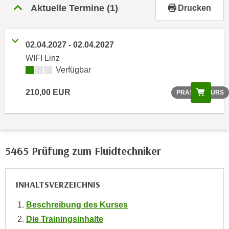
r
Aktuelle Termine
(1)
Drucken
h
a
l
02.04.2027 - 02.04.2027
t
WIFI Linz
e
Verfügbar
n
S
Scree
210,00 EUR
PRÄSENZKURS
i
e
i
n
5465 Prüfung zum Fluidtechniker
d
i
e
INHALTSVERZEICHNIS
s
e
Beschreibung des Kurses
m
Die Trainingsinhalte
C