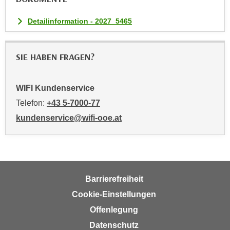
i
e
Detailinformation - 2027_5465
r
e
SIE HABEN FRAGEN?
n
o
d
WIFI Kundenservice
e
Telefon:
+43 5-7000-77
r
kundenservice@wifi-ooe.at
k
l
i
c
k
Barrierefreiheit
e
n
Cookie-Einstellungen
S
Offenlegung
i
Datenschutz
e