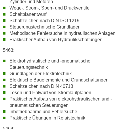
Zylinder und Motoren
w
Wege-, Strom-, Sperr- und Druckventile
i
Schaltplanentwurf
e
Schaltzeichen nach DIN ISO 1219
i
Steuerungstechnische Grundlagen
m
Methodische Fehlersuche in hydraulischen Anlagen
I
Praktischer Aufbau von Hydraulikschaltungen
m
5463:
p
r
Elektrohydraulische und -pneumatische
e
Steuerungstechnik
s
Grundlagen der Elektrotechnik
s
Elektrische Bauelemente und Grundschaltungen
u
Schaltzeichen nach DIN 40713
m
Lesen und Entwurf von Stromlaufplänen
.
Praktischer Aufbau von elektrohydraulischen und -
pneumatischen Steuerungen
K
Inbetriebnahme und Fehlersuche
l
Praktische Übungen in Relaistechnik
i
c
5464: