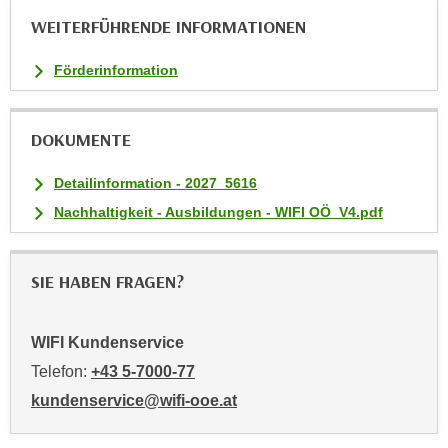
u
WEITERFÜHRENDE INFORMATIONEN
l
a
Förderinformation
s
s
e
DOKUMENTE
n
,
Detailinformation - 2027_5616
d
Nachhaltigkeit - Ausbildungen - WIFI OÖ_V4.pdf
i
e
S
SIE HABEN FRAGEN?
i
e
WIFI Kundenservice
a
Telefon:
+43 5-7000-77
u
s
kundenservice@wifi-ooe.at
w
ä