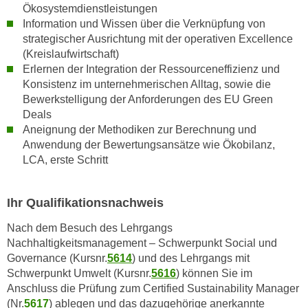
Ökosystemdienstleistungen
i
Information und Wissen über die Verknüpfung von
e
strategischer Ausrichtung mit der operativen Excellence
r
(Kreislaufwirtschaft)
e
Erlernen der Integration der Ressourceneffizienz und
n
Konsistenz im unternehmerischen Alltag, sowie die
o
Bewerkstelligung der Anforderungen des EU Green
d
Deals
e
Aneignung der Methodiken zur Berechnung und
r
Anwendung der Bewertungsansätze wie Ökobilanz,
k
LCA, erste Schritt
l
i
Ihr Qualifikationsnachweis
c
k
Nach dem Besuch des Lehrgangs
e
Nachhaltigkeitsmanagement – Schwerpunkt Social und
n
Governance (Kursnr.
5614
) und des Lehrgangs mit
Schwerpunkt Umwelt (Kursnr.
5616
) können Sie im
S
Anschluss die Prüfung zum Certified Sustainability Manager
i
(Nr.
5617
) ablegen und das dazugehörige anerkannte
e