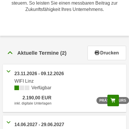
r
steuern. So leisten Sie einen messbaren Beitrag zur
h
Zukunftsfähigkeit Ihres Unternehmens.
a
l
t
e
n
S
Aktuelle Termine
(2)
Drucken
i
e
i
23.11.2026 - 09.12.2026
n
WIFI Linz
d
Verfügbar
i
2.190,00 EUR
e
Scree
PRÄSENZKURS
inkl. digitale Unterlagen
s
e
m
14.06.2027 - 29.06.2027
C