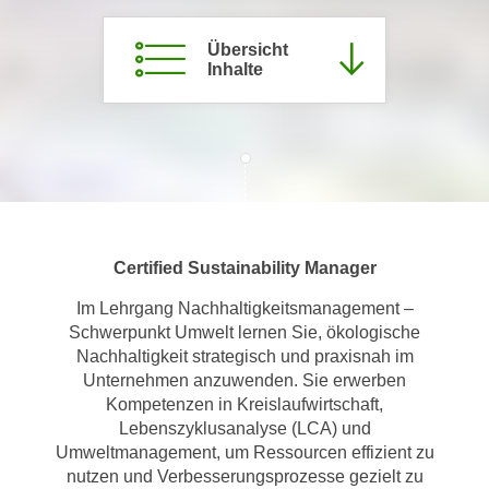
m
Übersicht
a
Inhalte
t
i
o
n
e
n
z
u
Certified Sustainability Manager
C
Im Lehrgang Nachhaltigkeitsmanagement –
o
Schwerpunkt Umwelt lernen Sie, ökologische
o
Nachhaltigkeit strategisch und praxisnah im
k
Unternehmen anzuwenden. Sie erwerben
i
Kompetenzen in Kreislaufwirtschaft,
e
Lebenszyklusanalyse (LCA) und
s
Umweltmanagement, um Ressourcen effizient zu
e
nutzen und Verbesserungsprozesse gezielt zu