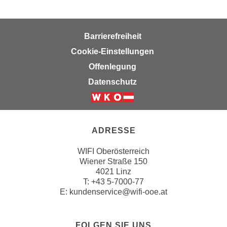
h
l
e
Barrierefreiheit
n
Cookie-Einstellungen
,
Offenlegung
b
Datenschutz
z
w
.
"
ADRESSE
A
l
WIFI Oberösterreich
l
Wiener Straße 150
e
4021 Linz
T:
+43 5-7000-77
a
E:
kundenservice@wifi-ooe.at
b
l
e
FOLGEN SIE UNS