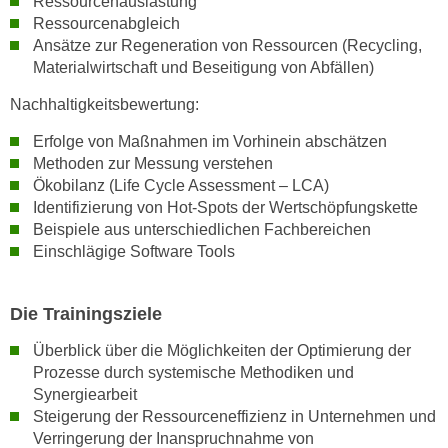
Ressourcenauslastung
n
Ressourcenabgleich
v
Ansätze zur Regeneration von Ressourcen (Recycling,
o
Materialwirtschaft und Beseitigung von Abfällen)
n
C
Nachhaltigkeitsbewertung:
o
Erfolge von Maßnahmen im Vorhinein abschätzen
o
Methoden zur Messung verstehen
k
Ökobilanz (Life Cycle Assessment – LCA)
i
Identifizierung von Hot-Spots der Wertschöpfungskette
e
Beispiele aus unterschiedlichen Fachbereichen
s
Einschlägige Software Tools
z
u
Die Trainingsziele
a
k
Überblick über die Möglichkeiten der Optimierung der
z
Prozesse durch systemische Methodiken und
e
Synergiearbeit
p
Steigerung der Ressourceneffizienz in Unternehmen und
Verringerung der Inanspruchnahme von
t