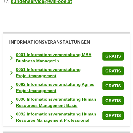
77,
kundenservice@wifi-ooe.at
u
m
n
u
r
j
INFORMATIONS­VERANSTALTUNGEN
e
n
0001 Informationsveranstaltung MBA
GRATIS
e
Business Manager:in
C
0051 Informationsveranstaltung
GRATIS
o
Projektmanagement
o
0062 Informationsveranstaltung Agiles
GRATIS
k
Projektmanagement
i
0090 Informationsveranstaltung Human
GRATIS
e
Resources Management Basis
s
0092 Informationsveranstaltung Human
GRATIS
z
Resource Management Professional
u
z