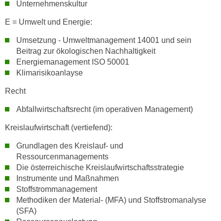
Unternehmenskultur
t
E = Umwelt und Energie:
i
e
Umsetzung - Umweltmanagement 14001 und sein
r
Beitrag zur ökologischen Nachhaltigkeit
e
Energiemanagement ISO 50001
n
Klimarisikoanlayse
"
Recht
,
u
Abfallwirtschaftsrecht (im operativen Management)
m
Kreislaufwirtschaft (vertiefend):
a
l
Grundlagen des Kreislauf- und
l
Ressourcenmanagements
e
Die österreichische Kreislaufwirtschaftsstrategie
A
Instrumente und Maßnahmen
r
Stoffstrommanagement
Methodiken der Material- (MFA) und Stoffstromanalyse
t
(SFA)
e