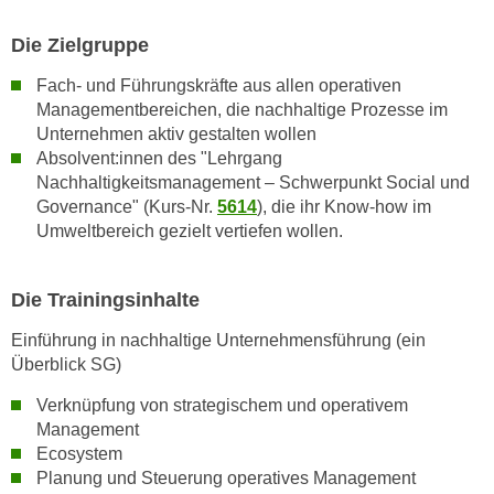
k
e
Die Zielgruppe
n
Fach- und Führungskräfte aus allen operativen
S
Managementbereichen, die nachhaltige Prozesse im
i
Unternehmen aktiv gestalten wollen
e
Absolvent:innen des "Lehrgang
a
Nachhaltigkeitsmanagement – Schwerpunkt Social und
u
Governance" (Kurs-Nr.
5614
), die ihr Know-how im
f
Umweltbereich gezielt vertiefen wollen.
"
A
Die Trainingsinhalte
l
l
Einführung in nachhaltige Unternehmensführung (ein
e
Überblick SG)
a
Verknüpfung von strategischem und operativem
k
Management
z
Ecosystem
e
Planung und Steuerung operatives Management
p