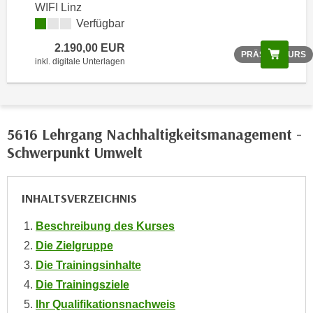
WIFI Linz
o
Verfügbar
o
k
2.190,00 EUR
Scree
PRÄSENZKURS
i
inkl. digitale Unterlagen
e
b
a
n
5616 Lehrgang Nachhaltigkeitsmanagement -
n
Schwerpunkt Umwelt
e
r
,
INHALTSVERZEICHNIS
d
Beschreibung des Kurses
e
r
Die Zielgruppe
D
Die Trainingsinhalte
a
Die Trainingsziele
t
Ihr Qualifikationsnachweis
e