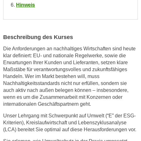
Hinweis
n
s
c
h
Beschreibung des Kurses
u
t
Die Anforderungen an nachhaltiges Wirtschaften sind heute
z
klar definiert: EU- und nationale Regelwerke, sowie die
e
Erwartungen Ihrer Kunden und Lieferanten, setzen klare
r
Maßstäbe für verantwortungsvolles und zukunftsfähiges
k
Handeln. Wer im Markt bestehen will, muss
l
Nachhaltigkeitsstandards nicht nur erfüllen, sondern sie
auch aktiv nach außen belegen können – insbesondere,
ä
wenn es um die Zusammenarbeit mit Konzernen oder
r
internationalen Geschäftspartnern geht.
u
n
Unser Lehrgang mit Schwerpunkt auf Umwelt (“E” der ESG-
g
Kriterien), Kreislaufwirtschaft und Lebenszyklusanalyse
s
(LCA) bereitet Sie optimal auf diese Herausforderungen vor.
o