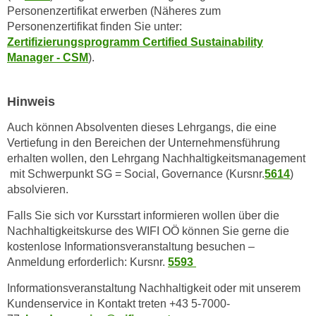
Personenzertifikat erwerben (Näheres zum
a
Personenzertifikat finden Sie unter:
u
Zertifizierungsprogramm Certified Sustainability
f
Manager - CSM
).
"
E
Hinweis
i
n
Auch können Absolventen dieses Lehrgangs, die eine
s
Vertiefung in den Bereichen der Unternehmensführung
t
erhalten wollen, den Lehrgang Nachhaltigkeitsmanagement
e
mit Schwerpunkt SG = Social, Governance (Kursnr.
5614
)
l
absolvieren.
l
Falls Sie sich vor Kursstart informieren wollen über die
u
Nachhaltigkeitskurse des WIFI OÖ können Sie gerne die
n
kostenlose Informationsveranstaltung besuchen –
g
Anmeldung erforderlich: Kursnr.
5593
e
n
Informationsveranstaltung Nachhaltigkeit oder mit unserem
Kundenservice in Kontakt treten +43 5-7000-
"