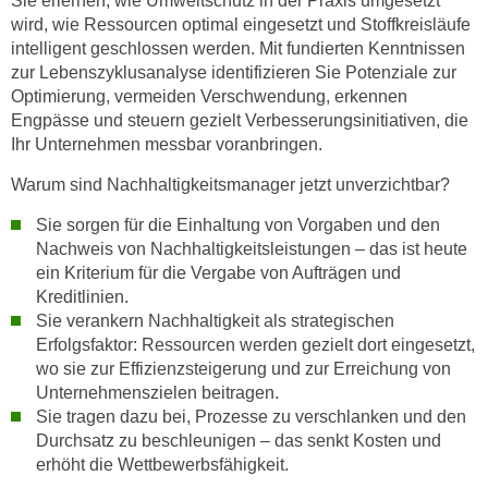
Sie erlernen, wie Umweltschutz in der Praxis umgesetzt
w
wird, wie Ressourcen optimal eingesetzt und Stoffkreisläufe
i
intelligent geschlossen werden. Mit fundierten Kenntnissen
e
zur Lebenszyklusanalyse identifizieren Sie Potenziale zur
i
Optimierung, vermeiden Verschwendung, erkennen
m
Engpässe und steuern gezielt Verbesserungsinitiativen, die
I
Ihr Unternehmen messbar voranbringen.
m
Warum sind Nachhaltigkeitsmanager jetzt unverzichtbar?
p
r
Sie sorgen für die Einhaltung von Vorgaben und den
e
Nachweis von Nachhaltigkeitsleistungen – das ist heute
s
ein Kriterium für die Vergabe von Aufträgen und
s
Kreditlinien.
Sie verankern Nachhaltigkeit als strategischen
u
Erfolgsfaktor: Ressourcen werden gezielt dort eingesetzt,
m
wo sie zur Effizienzsteigerung und zur Erreichung von
.
Unternehmenszielen beitragen.
K
Sie tragen dazu bei, Prozesse zu verschlanken und den
l
Durchsatz zu beschleunigen – das senkt Kosten und
i
erhöht die Wettbewerbsfähigkeit.
c