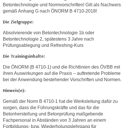
o
Betontechnologie und Normvorschriften! Gilt als Nachweis
gemäß Anhang G nach ÖNORM B 4710-2018!
o
k
Die Zielgruppe:
i
e
Absolvierende von Betontechnologie 1b oder
b
Betontechnologie 2, spätestens 3 Jahre nach
Prüfungsablegung und Refreshing-Kurs
a
n
Die Trainingsinhalte:
n
e
Die ÖNORM (B 4710-1) und die Richtlinien des ÖVBB mit
r
ihren Auswirkungen auf die Praxis – auftretende Probleme
bei der Anwendung bestehender Vorschriften und Normen.
,
d
Hinweis(e):
e
r
Gemäß der Norm B 4710-1 hat die Werksleitung dafür zu
D
sorgen, dass die Führungskräfte und das für die
Betonherstellung und Betonprüfung maßgebende
a
Fachpersonal in Abständen von 3 Jahren an einem
t
Fortbildungs- bzw. Wiederholungslehrgang für
e