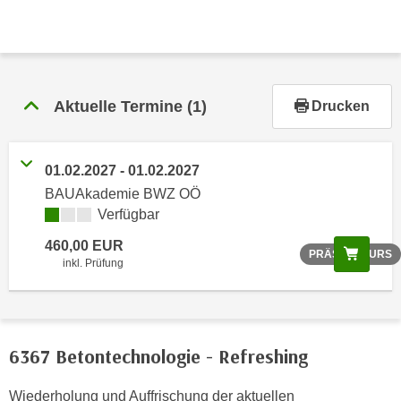
r
h
a
l
t
Aktuelle Termine
(1)
Drucken
e
n
S
01.02.2027 - 01.02.2027
i
BAUAkademie BWZ OÖ
e
Verfügbar
i
n
460,00 EUR
Scree
PRÄSENZKURS
d
inkl. Prüfung
i
e
s
e
6367 Betontechnologie - Refreshing
m
C
Wiederholung und Auffrischung der aktuellen