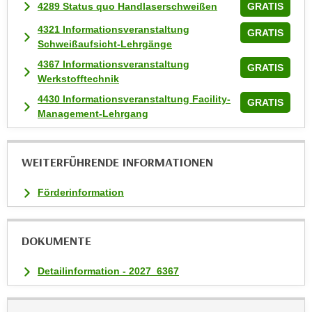
w
4289 Status quo Handlaserschweißen
GRATIS
i
4321 Informationsveranstaltung
GRATIS
e
Schweißaufsicht-Lehrgänge
i
4367 Informationsveranstaltung
GRATIS
m
Werkstofftechnik
I
4430 Informationsveranstaltung Facility-
GRATIS
m
Management-Lehrgang
p
r
e
WEITERFÜHRENDE INFORMATIONEN
s
s
Förderinformation
u
m
.
DOKUMENTE
K
Detailinformation - 2027_6367
l
i
c