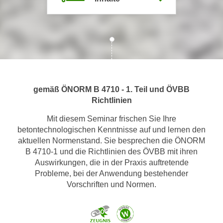
m
a
t
i
o
n
e
gemäß ÖNORM B 4710 - 1. Teil und ÖVBB
n
Richtlinien
z
Mit diesem Seminar frischen Sie Ihre
u
betontechnologischen Kenntnisse auf und lernen den
C
aktuellen Normenstand. Sie besprechen die ÖNORM
o
B 4710-1 und die Richtlinien des ÖVBB mit ihren
o
Auswirkungen, die in der Praxis auftretende
k
Probleme, bei der Anwendung bestehender
i
Vorschriften und Normen.
e
s
e