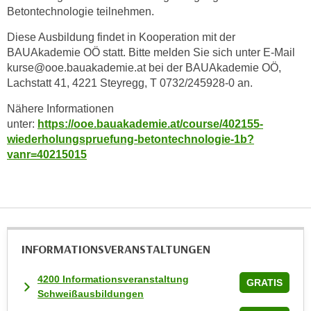
Betontechnologie teilnehmen.
n
s
Diese Ausbildung findet in Kooperation mit der
c
BAUAkademie OÖ statt. Bitte melden Sie sich unter E-Mail
h
kurse@ooe.bauakademie.at bei der BAUAkademie OÖ,
u
Lachstatt 41, 4221 Steyregg, T 0732/245928-0 an.
t
Nähere Informationen
z
unter:
https://ooe.bauakademie.at/course/402155-
e
wiederholungspruefung-betontechnologie-1b?
r
vanr=40215015
k
l
ä
r
u
INFORMATIONS­VERANSTALTUNGEN
n
g
4200 Informationsveranstaltung
s
GRATIS
Schweißausbildungen
o