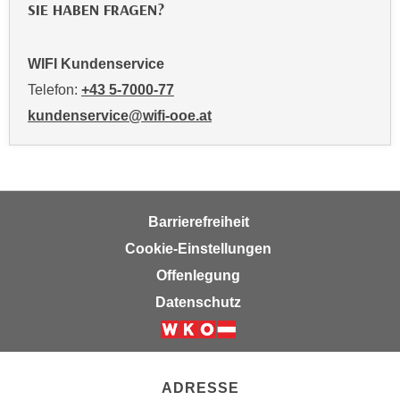
SIE HABEN FRAGEN?
k
e
n
WIFI Kundenservice
S
Telefon:
+43 5-7000-77
i
kundenservice@wifi-ooe.at
e
a
u
f
"
Barrierefreiheit
A
Cookie-Einstellungen
l
l
Offenlegung
e
Datenschutz
a
k
z
e
ADRESSE
p