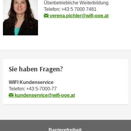
Überbetriebliche Weiterbildung
o
Telefon: +43 5 7000 7481
o
verena.pichler@wifi-ooe.at
k
i
e
b
a
n
n
Sie haben Fragen?
e
r
,
WIFI Kundenservice
d
Telefon:
+43 5-7000-77
kundenservice@wifi-ooe.at
e
r
D
a
t
Barrierefreiheit
e