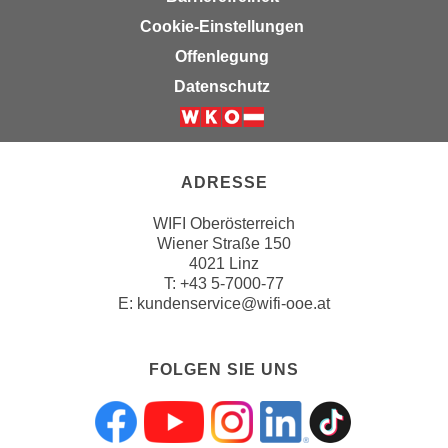
n
Cookie-Einstellungen
s
Offenlegung
c
Datenschutz
h
u
t
z
ADRESSE
e
r
WIFI Oberösterreich
k
Wiener Straße 150
l
4021 Linz
T:
+43 5-7000-77
ä
E:
kundenservice@wifi-ooe.at
r
u
n
FOLGEN SIE UNS
g
s
o