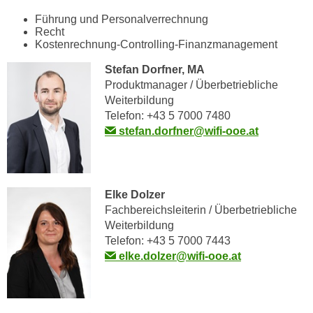
m
Führung und Personalverrechnung
Recht
a
Kostenrechnung-Controlling-Finanzmanagement
t
i
Stefan Dorfner, MA
o
Produktmanager / Überbetriebliche
n
Weiterbildung
Telefon: +43 5 7000 7480
e
stefan.dorfner@wifi-ooe.at
n
z
u
C
Elke Dolzer
o
Fachbereichsleiterin / Überbetriebliche
o
Weiterbildung
k
Telefon: +43 5 7000 7443
i
elke.dolzer@wifi-ooe.at
e
s
e