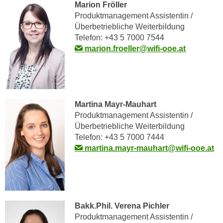
r
Marion Fröller
h
Produktmanagement Assistentin /
Überbetriebliche Weiterbildung
a
Telefon: +43 5 7000 7544
l
marion.froeller@wifi-ooe.at
t
e
n
S
i
Martina Mayr-Mauhart
e
Produktmanagement Assistentin /
i
Überbetriebliche Weiterbildung
n
Telefon: +43 5 7000 7444
d
martina.mayr-mauhart@wifi-ooe.at
i
e
s
e
Bakk.Phil. Verena Pichler
m
Produktmanagement Assistentin /
C