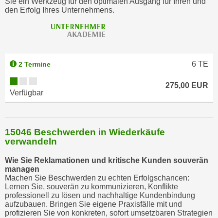
Sie ein Werkzeug für den optimalen Ausgang für Ihren und
w
den Erfolg Ihres Unternehmens.
i
e
i
m
I
6
TE
2 Termine
m
p
275,00 EUR
Verfügbar
r
e
s
15046 Beschwerden in Wiederkäufe
s
verwandeln
u
m
Wie Sie Reklamationen und kritische Kunden souverän
.
managen
Machen Sie Beschwerden zu echten Erfolgschancen:
K
Lernen Sie, souverän zu kommunizieren, Konflikte
l
professionell zu lösen und nachhaltige Kundenbindung
i
aufzubauen. Bringen Sie eigene Praxisfälle mit und
profizieren Sie von konkreten, sofort umsetzbaren Strategien
c