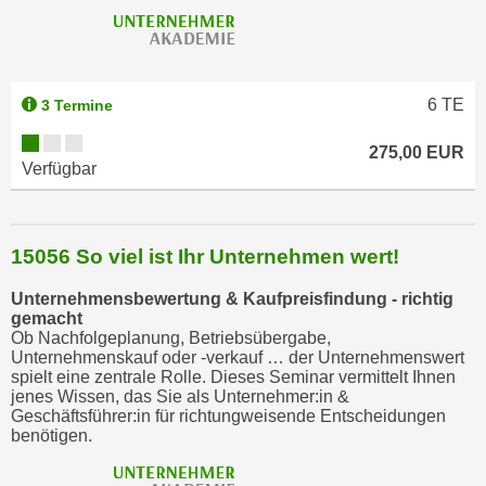
i
e
r
e
6
TE
3 Termine
n
o
275,00 EUR
Verfügbar
d
e
r
k
15056 So viel ist Ihr Unternehmen wert!
l
Unternehmensbewertung & Kaufpreisfindung - richtig
i
gemacht
c
Ob Nachfolgeplanung, Betriebsübergabe,
k
Unternehmenskauf oder -verkauf … der Unternehmenswert
spielt eine zentrale Rolle. Dieses Seminar vermittelt Ihnen
e
jenes Wissen, das Sie als Unternehmer:in &
n
Geschäftsführer:in für richtungweisende Entscheidungen
S
benötigen.
i
e