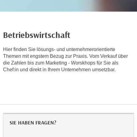
r
h
a
l
t
Betriebswirtschaft
e
n
Hier finden Sie lösungs- und unternehmerorientierte
S
Themen mit engstem Bezug zur Praxis. Vom Verkauf über
i
die Zahlen bis zum Marketing - Worskhops für Sie als
e
Chef:in und direkt in Ihrem Unternehmen umsetzbar.
i
n
d
i
e
s
e
SIE HABEN FRAGEN?
m
C