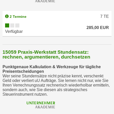
a
u
7
TE
2 Termine
f
"
285,00 EUR
E
Verfügbar
i
n
s
15059 Praxis-Werkstatt Stundensatz:
t
rechnen, argumentieren, durchsetzen
e
Punktgenaue Kalkulation & Werkzeuge für tägliche
l
Preisentscheidungen
l
Wer seine Stundensätze nicht präzise kennt, verschenkt
u
Geld oder verliert uU Aufträge. Sie lernen nicht nur, wie Sie
Ihren Verrechnungssatz rechnerisch wiederholbar ermitteln,
n
sondern auch, wie Sie diesen als strategisches
g
Steuerinstrument nutzen.
e
n
"