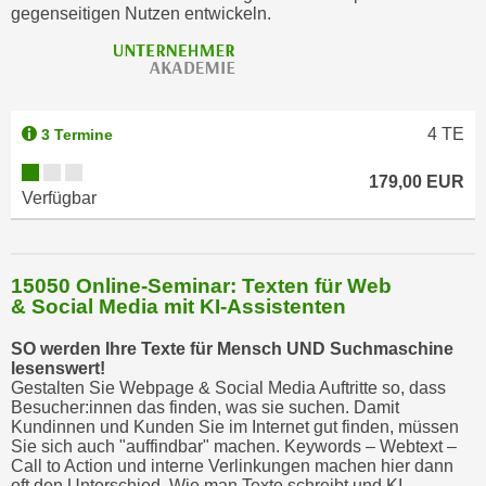
gegenseitigen Nutzen entwickeln.
t
i
e
r
e
4
TE
3 Termine
n
"
179,00 EUR
Verfügbar
,
u
m
15050 Online-Seminar: Texten für Web
a
& Social Media mit KI-Assistenten
l
l
SO werden Ihre Texte für Mensch UND Suchmaschine
e
lesenswert!
Gestalten Sie Webpage & Social Media Auftritte so, dass
A
Besucher:innen das finden, was sie suchen. Damit
r
Kundinnen und Kunden Sie im Internet gut finden, müssen
t
Sie sich auch "auffindbar" machen. Keywords – Webtext –
Call to Action und interne Verlinkungen machen hier dann
e
oft den Unterschied. Wie man Texte schreibt und KI-