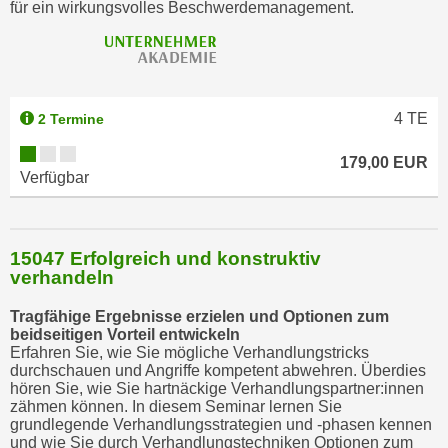
für ein wirkungsvolles Beschwerdemanagement.
k
e
n
S
i
4
TE
2 Termine
e
a
179,00 EUR
Verfügbar
u
f
"
A
15047 Erfolgreich und konstruktiv
verhandeln
l
l
Tragfähige Ergebnisse erzielen und Optionen zum
e
beidseitigen Vorteil entwickeln
a
Erfahren Sie, wie Sie mögliche Verhandlungstricks
durchschauen und Angriffe kompetent abwehren. Überdies
k
hören Sie, wie Sie hartnäckige Verhandlungspartner:innen
z
zähmen können. In diesem Seminar lernen Sie
e
grundlegende Verhandlungsstrategien und -phasen kennen
und wie Sie durch Verhandlungstechniken Optionen zum
p