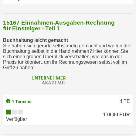
h
l
e
15167 Einnahmen-Ausgaben-Rechnung
für Einsteiger - Teil 1
n
,
Buchhaltung leicht gemacht
b
Sie haben sich gerade selbständig gemacht und wollen die
z
Buchhaltung selbst in die Hand nehmen? Hier können Sie
sich einen groben Überblick verschaffen, wie das in der
w
Praxis funktioniert, um Ihr Rechnungswesen selbst voll im
.
Griff zu haben.
"
A
l
l
4
TE
4 Termine
e
a
179,00 EUR
b
Verfügbar
l
e