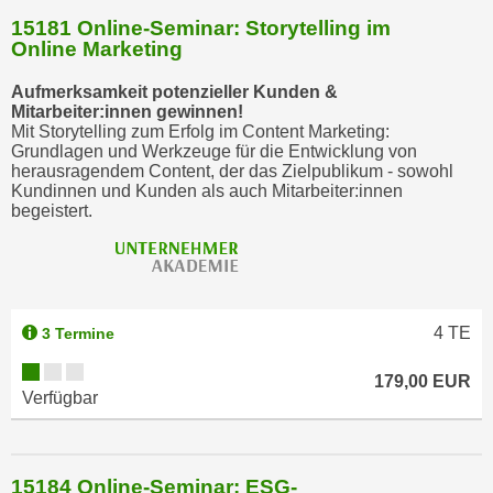
h
15181 Online-Seminar: Storytelling im
n
Online Marketing
e
n
Aufmerksamkeit potenzieller Kunden &
Mitarbeiter:innen gewinnen!
"
Mit Storytelling zum Erfolg im Content Marketing:
,
Grundlagen und Werkzeuge für die Entwicklung von
u
herausragendem Content, der das Zielpublikum - sowohl
Kundinnen und Kunden als auch Mitarbeiter:innen
m
begeistert.
d
i
e
C
o
4
TE
3 Termine
o
k
179,00 EUR
Verfügbar
i
e
s
a
15184 Online-Seminar: ESG-