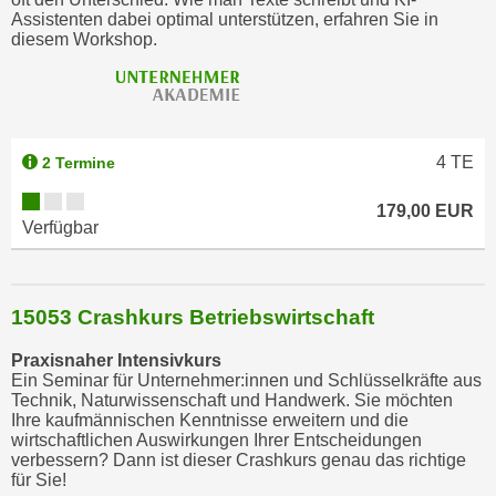
n
Assistenten dabei optimal unterstützen, erfahren Sie in
v
diesem Workshop.
o
n
C
o
4
TE
2 Termine
o
k
179,00 EUR
i
Verfügbar
e
s
z
15053 Crashkurs Betriebswirtschaft
u
a
Praxisnaher Intensivkurs
k
Ein Seminar für Unternehmer:innen und Schlüsselkräfte aus
Technik, Naturwissenschaft und Handwerk. Sie möchten
z
Ihre kaufmännischen Kenntnisse erweitern und die
e
wirtschaftlichen Auswirkungen Ihrer Entscheidungen
p
verbessern? Dann ist dieser Crashkurs genau das richtige
für Sie!
t