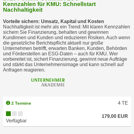
Kennzahlen für KMU: Schnellstart
b
Nachhaltigkeit
z
u
Vorteile sichern: Umsatz, Kapital und Kosten
l
Nachhaltigkeit ist mehr als ein Trend: Mit klaren Kennzahlen
sichern Sie Finanzierung, behalten und gewinnen
e
Kundinnen und Kunden und reduzieren Risiken. Auch wenn
h
die gesetzliche Berichtspflicht aktuell nur große
n
Unternehmen betrifft, erwarten Banken, Kunden, Behörden
und Förderstellen an ESG-Daten – auch für KMU. Wer
e
vorbereitet ist, sichert Finanzierung, gewinnt neue Aufträge
n
und stärkt das Unternehmensimage und kann schnell auf
.
Anfragen reagieren.
4
TE
2 Termine
179,00 EUR
Verfügbar