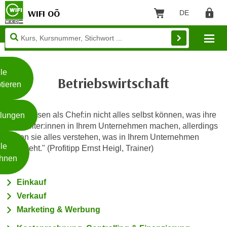
WIFI OÖ
DE
Sprache: Deut
Warenkorb
Regist
Filtern
Unsere
Mo
Webseite
Zum Inhalt springen
Zur Fußzeile springen
nutzt
Cookies
le
Betriebswirtschaft
tieren
W
e
"Sie müssen als Chef:in nicht alles selbst können, was ihre
llungen
i
Mitarbeiter:innen in Ihrem Unternehmen machen, allerdings
t
sollten sie alles verstehen, was in Ihrem Unternehmen
Weiterlesen
e
le
geschieht." (Profitipp Ernst Heigl, Trainer)
r
hnen
e
I
- nur für sichtbaren Text
Einkauf
n
Verkauf
f
Marketing & Werbung
o
r