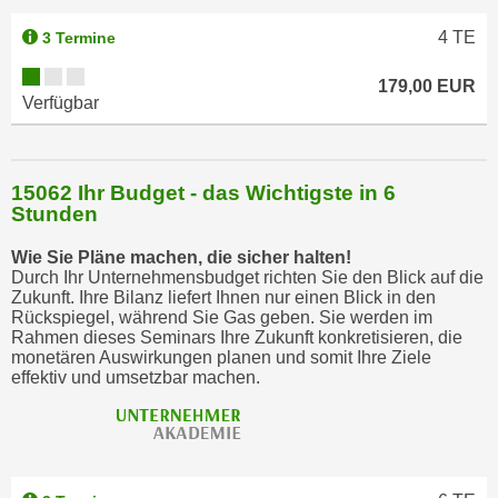
u
m
4
TE
3 Termine
n
179,00 EUR
u
Verfügbar
r
j
e
15062 Ihr Budget - das Wichtigste in 6
n
Stunden
e
C
Wie Sie Pläne machen, die sicher halten!
o
Durch Ihr Unternehmensbudget richten Sie den Blick auf die
Zukunft. Ihre Bilanz liefert Ihnen nur einen Blick in den
o
Rückspiegel, während Sie Gas geben. Sie werden im
k
Rahmen dieses Seminars Ihre Zukunft konkretisieren, die
i
monetären Auswirkungen planen und somit Ihre Ziele
effektiv und umsetzbar machen.
e
s
z
u
z