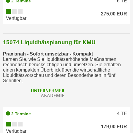
6
TE
2 Termine
u
l
275,00 EUR
Verfügbar
a
s
s
e
15074 Liquiditätsplanung für KMU
n
Praxisnah - Sofort umsetzbar - Kompakt
,
Lernen Sie, wie Sie liquiditätserhöhende Maßnahmen
d
rechnerisch berücksichtigen und umsetzen. Sie erhalten
i
einen kompakten Überblick über die wirtschaftliche
Liquiditätsvorschau und deren Besonderheiten in fünf
e
Schritten.
S
i
e
a
u
4
TE
2 Termine
s
w
179,00 EUR
Verfügbar
ä