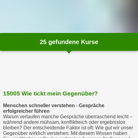
n
s
c
h
u
25
gefundene Kurse
t
z
e
r
k
l
ä
15005 Wie tickt mein Gegenüber?
r
u
Menschen schneller verstehen - Gespräche
n
erfolgreicher führen
Warum verlaufen manche Gespräche überraschend leicht –
g
während andere mühsam, konfliktreich oder ergebnislos
s
bleiben? Der entscheidende Faktor ist oft: Wie gut wir unser
o
Gegenüber wirklich verstehen. Mit diesem Wissen haben