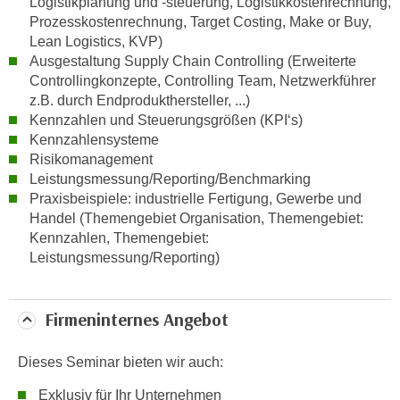
Logistikplanung und -steuerung, Logistikkostenrechnung,
k
Prozesskostenrechnung, Target Costing, Make or Buy,
e
Lean Logistics, KVP)
n
Ausgestaltung Supply Chain Controlling (Erweiterte
S
Controllingkonzepte, Controlling Team, Netzwerkführer
i
z.B. durch Endprodukthersteller, ...)
Kennzahlen und Steuerungsgrößen (KPI‘s)
e
Kennzahlensysteme
a
Risikomanagement
u
Leistungsmessung/Reporting/Benchmarking
f
Praxisbeispiele: industrielle Fertigung, Gewerbe und
"
Handel (Themengebiet Organisation, Themengebiet:
A
Kennzahlen, Themengebiet:
l
Leistungsmessung/Reporting)
l
e
a
Firmeninternes Angebot
k
z
Dieses Seminar bieten wir auch:
e
Exklusiv für Ihr Unternehmen
p