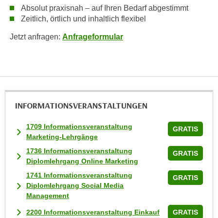
Absolut praxisnah – auf Ihren Bedarf abgestimmt
t
Zeitlich, örtlich und inhaltlich flexibel
i
e
Jetzt anfragen:
Anfrageformular
r
e
n
"
,
INFORMATIONS­VERANSTALTUNGEN
u
m
1709 Informationsveranstaltung
a
GRATIS
Marketing-Lehrgänge
l
1736 Informationsveranstaltung
l
GRATIS
Diplomlehrgang Online Marketing
e
A
1741 Informationsveranstaltung
GRATIS
Diplomlehrgang Social Media
r
Management
t
e
2200 Informationsveranstaltung Einkauf
GRATIS