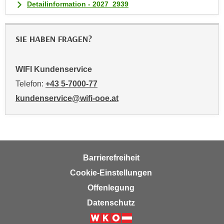
Detailinformation - 2027_2939
i
e
r
SIE HABEN FRAGEN?
e
n
o
WIFI Kundenservice
d
Telefon:
+43 5-7000-77
e
kundenservice@wifi-ooe.at
r
k
l
i
c
Barrierefreiheit
k
Cookie-Einstellungen
e
n
Offenlegung
S
Datenschutz
i
e