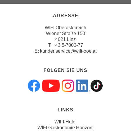
a
u
ADRESSE
f
WIFI Oberösterreich
"
Wiener Straße 150
E
4021 Linz
i
T:
+43 5-7000-77
n
E:
kundenservice@wifi-ooe.at
s
t
e
FOLGEN SIE UNS
l
l
Folgen sie uns a
Folgen sie uns
Folgen sie 
Folgen s
Folgen
u
n
g
LINKS
e
n
WIFI-Hotel
"
WIFI Gastronomie Horizont