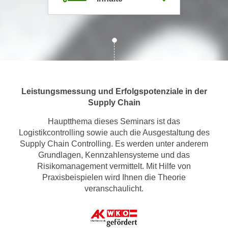
m
a
t
i
o
n
e
Leistungsmessung und Erfolgspotenziale in der
n
Supply Chain
z
Hauptthema dieses Seminars ist das
u
Logistikcontrolling sowie auch die Ausgestaltung des
C
Supply Chain Controlling. Es werden unter anderem
o
Grundlagen, Kennzahlensysteme und das
o
Risikomanagement vermittelt. Mit Hilfe von
k
Praxisbeispielen wird Ihnen die Theorie
i
veranschaulicht.
e
s
e