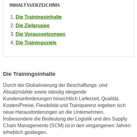
INHALTSVERZEICHNIS
o
o
Die Trainingsinhalte
k
Die Zielgruppe
i
e
Die Voraussetzungen
b
Die Trainingsziele
a
n
n
e
Die Trainingsinhalte
r
Durch die Globalisierung der Beschaffungs- und
,
Absatzmärkte sowie ständig steigende
d
Kundenanforderungen hinsichtlich Lieferzeit, Qualität,
e
Kosten/Preise, Flexibilität und Transparenz ergeben sich
r
neue Herausforderungen an die Unternehmen.
D
Insbesondere die Bedeutung der Logistik und des Supply
a
Chain Managements (SCM) ist in den vergangenen Jahren
t
erheblich gestiegen.
e