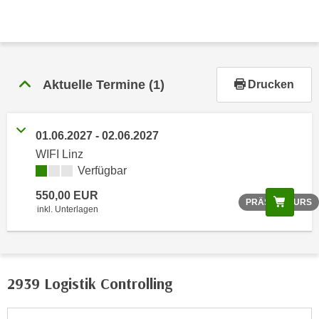
r
h
a
l
t
Aktuelle Termine
(1)
Drucken
e
n
S
01.06.2027 - 02.06.2027
i
WIFI Linz
e
Verfügbar
i
n
550,00 EUR
Scree
PRÄSENZKURS
d
inkl. Unterlagen
i
e
s
e
2939 Logistik Controlling
m
C