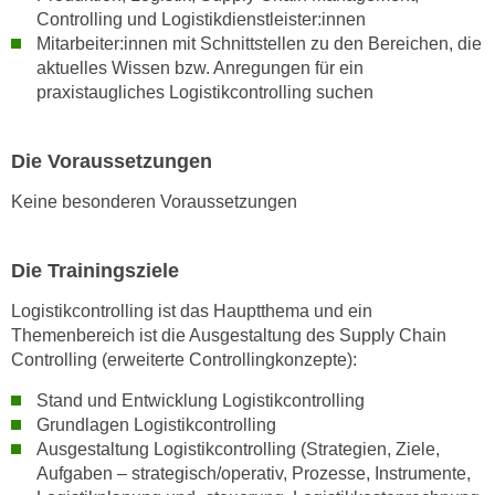
w
Controlling und Logistikdienstleister:innen
i
Mitarbeiter:innen mit Schnittstellen zu den Bereichen, die
e
aktuelles Wissen bzw. Anregungen für ein
i
praxistaugliches Logistikcontrolling suchen
m
I
Die Voraussetzungen
m
p
Keine besonderen Voraussetzungen
r
e
Die Trainingsziele
s
s
Logistikcontrolling ist das Hauptthema und ein
u
Themenbereich ist die Ausgestaltung des Supply Chain
m
Controlling (erweiterte Controllingkonzepte):
.
Stand und Entwicklung Logistikcontrolling
K
Grundlagen Logistikcontrolling
l
Ausgestaltung Logistikcontrolling (Strategien, Ziele,
i
Aufgaben – strategisch/operativ, Prozesse, Instrumente,
c