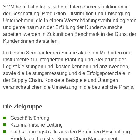
SCM betrifft alle logistischen Unternehmensfunktionen in
n
der Beschaffung, Produktion, Distribution und Entsorgung.
s
Unternehmen, die in einem Wertschöpfungsverbund agieren
c
und gemeinsam an der Erfüllung der Kundenwünsche
h
arbeiten, werden in Zukunft den Benchmark in der Gunst der
u
Kunden:innen darstellen.
t
z
In diesem Seminar lernen Sie die aktuellen Methoden und
Instrumente zur integrierten Planung und Steuerung der
e
Logistikleistungen und -kosten kennen und anzuwenden,
r
sowie die Leistungsmessung und die Erfolgspotenziale in
k
der Supply Chain. Konkrete Beispiele und Übungen
l
veranschaulichen die Umsetzung in die betriebliche Praxis.
ä
r
u
Die Zielgruppe
n
Geschäftsführung
g
Kaufmännische Leitung
s
Fach-/Führungskräfte aus den Bereichen Beschaffung,
o
Produktion, Logistik, Supply Chain Management,