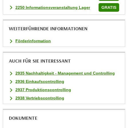
n
2250 Informationsveranstaltung Lager
GRATIS
v
o
n
WEITERFÜHRENDE INFORMATIONEN
C
o
Förderinformation
o
k
i
AUCH FÜR SIE INTERESSANT
e
s
2935 Nachhaltigkeit - Management und Controlling
z
2936 Einkaufscontrolling
u
2937 Produktionscontrolling
a
k
2938 Vertriebscontrolling
z
e
DOKUMENTE
p
t