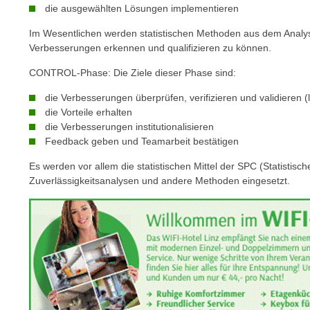
die ausgewählten Lösungen implementieren
p
t
Im Wesentlichen werden statistischen Methoden aus dem Analys
i
Verbesserungen erkennen und qualifizieren zu können.
e
CONTROL-Phase: Die Ziele dieser Phase sind:
r
e
die Verbesserungen überprüfen, verifizieren und validieren (l
die Vorteile erhalten
n
die Verbesserungen institutionalisieren
"
Feedback geben und Teamarbeit bestätigen
,
u
Es werden vor allem die statistischen Mittel der SPC (Statistis
m
Zuverlässigkeitsanalysen und andere Methoden eingesetzt.
a
l
l
e
A
r
t