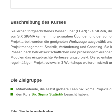
e
n
s
Beschreibung des Kurses
c
h
Sie lernen fortgeschrittenes Wissen über (LEAN) SIX SIGMA, d
u
von SIX SIGMA kennen. In praxisnahen Übungen und der von 
t
Projektarbeit werden die geeigneten Werkzeuge ausgewählt und
z
Projektmanagement, Statistik, Veränderung und Coaching. Sie 
Phasen nach betriebswirtschaftlichen und prozessoptimierenden A
e
Modulen das eingebrachte Verbesserungsprojekt. Die so entsta
r
regelmäßigen Projektreviews in 3 Workshops weiterentwickelt und
k
l
ä
Die Zielgruppe
r
u
Mitarbeitende, die selbst größere Lean Six Sigma Projekte 
den Kurs
Six Sigma Statistik
besucht haben.
n
g
s