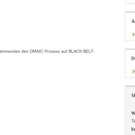
A
ilnehmenden den DMAIC Prozess auf BLACK BELT-
D
S
W
T
k