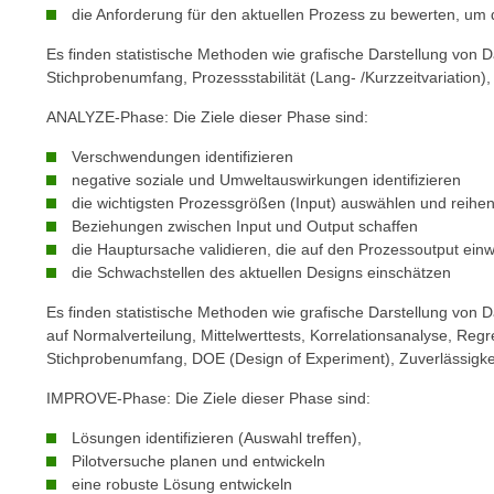
c
die Anforderung für den aktuellen Prozess zu bewerten, um d
k
Es finden statistische Methoden wie grafische Darstellung von
e
Stichprobenumfang, Prozessstabilität (Lang- /Kurzzeitvariation)
n
ANALYZE-Phase: Die Ziele dieser Phase sind:
S
i
Verschwendungen identifizieren
e
negative soziale und Umweltauswirkungen identifizieren
a
die wichtigsten Prozessgrößen (Input) auswählen und reihe
u
Beziehungen zwischen Input und Output schaffen
die Hauptursache validieren, die auf den Prozessoutput einw
f
die Schwachstellen des aktuellen Designs einschätzen
"
A
Es finden statistische Methoden wie grafische Darstellung von D
l
auf Normalverteilung, Mittelwerttests, Korrelationsanalyse, Regr
l
Stichprobenumfang, DOE (Design of Experiment), Zuverlässigke
e
IMPROVE-Phase: Die Ziele dieser Phase sind:
a
k
Lösungen identifizieren (Auswahl treffen),
Pilotversuche planen und entwickeln
z
eine robuste Lösung entwickeln
e