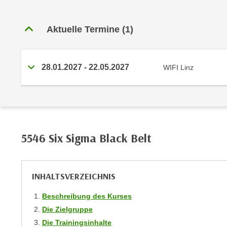
C
o
Aktuelle Termine
(1)
o
k
i
e
28.01.2027 - 22.05.2027
WIFI Linz
b
a
n
n
e
5546 Six Sigma Black Belt
r
,
d
INHALTSVERZEICHNIS
e
r
Beschreibung des Kurses
D
Die Zielgruppe
a
Die Trainingsinhalte
t