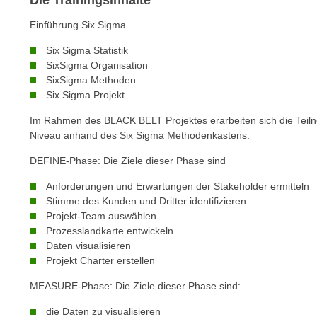
Die Trainingsinhalte
o
w
Einführung Six Sigma
i
Six Sigma Statistik
e
SixSigma Organisation
i
SixSigma Methoden
m
Six Sigma Projekt
I
Im Rahmen des BLACK BELT Projektes erarbeiten sich die Te
m
Niveau anhand des Six Sigma Methodenkastens.
p
r
DEFINE-Phase: Die Ziele dieser Phase sind
e
Anforderungen und Erwartungen der Stakeholder ermitteln
s
Stimme des Kunden und Dritter identifizieren
s
Projekt-Team auswählen
u
Prozesslandkarte entwickeln
m
Daten visualisieren
.
Projekt Charter erstellen
K
MEASURE-Phase: Die Ziele dieser Phase sind:
l
i
die Daten zu visualisieren