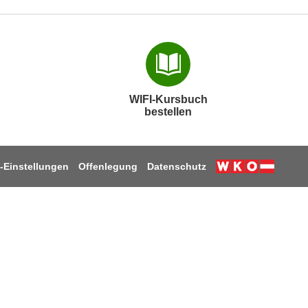
WIFI-Kursbuch
bestellen
-Einstellungen
Offenlegung
Datenschutz
k
ube
stagram
 LinkedIn
uf TikTok