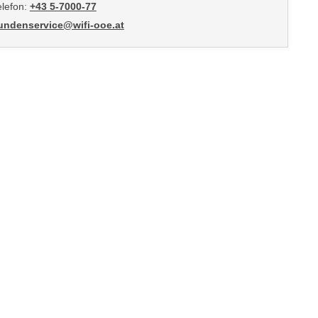
elefon:
+43 5-7000-77
undenservice@wifi-ooe.at