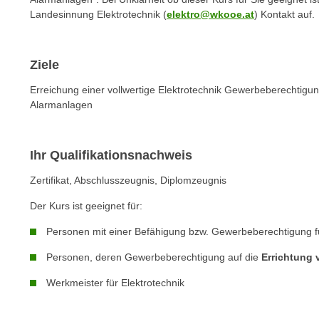
e
Landesinnung Elektrotechnik (
elektro@wkooe.at
) Kontakt auf.
n
s
Ziele
c
h
Erreichung einer vollwertige Elektrotechnik Gewerbeberechtig
u
Alarmanlagen
t
z
e
Ihr Qualifikationsnachweis
r
Zertifikat, Abschlusszeugnis, Diplomzeugnis
k
l
Der Kurs ist geeignet für:
ä
Personen mit einer Befähigung bzw. Gewerbeberechtigung 
r
u
Personen, deren Gewerbeberechtigung auf die
Errichtung 
n
Werkmeister für Elektrotechnik
g
s