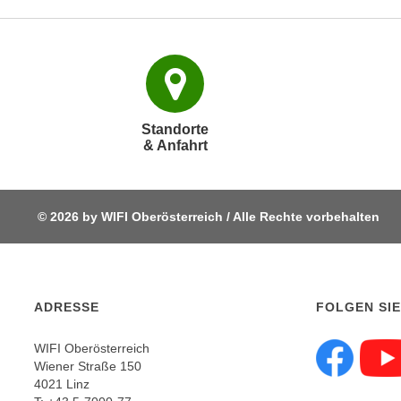
c
k
e
n
S
i
Standorte
e
& Anfahrt
a
u
f
© 2026 by WIFI Oberösterreich / Alle Rechte vorbehalten
"
A
l
l
ADRESSE
FOLGEN SIE
e
a
WIFI Oberösterreich
k
Wiener Straße 150
Fol
z
4021 Linz
e