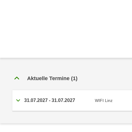
e
r
h
a
l
t
e
n
S
i
e
Aktuelle Termine
(1)
i
n
d
i
31.07.2027 - 31.07.2027
WIFI Linz
e
s
e
m