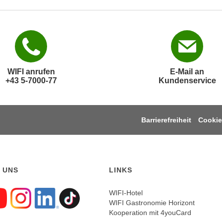
WIFI anrufen
E-Mail an
+43 5-7000-77
Kundenservice
Barrierefreiheit
Cookie
 UNS
LINKS
WIFI-Hotel
WIFI Gastronomie Horizont
gen sie uns auf Faceboo
Folgen sie uns auf Yout
Folgen sie uns auf In
Folgen sie uns auf
Folgen sie uns a
Kooperation mit 4youCard