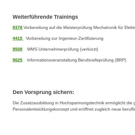
o
w
i
Weiterführende Trainings
e
9378
Vorbereitung auf die Meisterprüfung Mechatronik für Ele
i
m
4415
Vorbereitung zur Ingenieur-Zertifizierung
I
9508
WMS Unternehmerprüfung (verkürzt)
m
p
9025
Informationsveranstaltung Berufsreifeprüfung (BRP)
r
e
s
s
Den Vorsprung sichern:
u
m
Die Zusatzausbildung in Hochspannungstechnik ermöglicht die g
Personalentwicklungskonzept und eröffnet zugleich neue beruflic
.
K
l
i