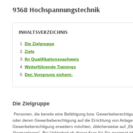
C
9368 Hochspannungstechnik
o
o
k
INHALTSVERZEICHNIS
i
e
Die Zielgruppe
b
Ziele
a
Ihr Qualifikationsnachweis
n
Weiterführende Trainings
n
e
Den Vorsprung sichern:
r
,
d
e
Die Zielgruppe
r
Personen, die bereits eine Befähigung bzw. Gewerbeberechtigung
D
oder deren Gewerbeberechtigung auf die Errichtung von Anlagen
a
Gewerbeberechtigung erweitern möchten, üblicherweise auf „El
t
Alarmanlagen“. Bei Unklarheit ob dieser Kurs für Sie geeignet i