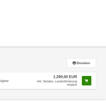
Drucken
1.290,00 EUR
Screenread
fügbar
inkl. Skripten, Landesförderung
möglich