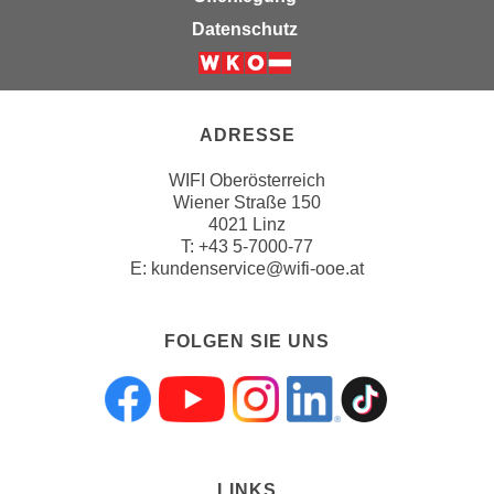
n
Datenschutz
s
c
h
u
ADRESSE
t
WIFI Oberösterreich
z
Wiener Straße 150
e
4021 Linz
r
T:
+43 5-7000-77
k
E:
kundenservice@wifi-ooe.at
l
ä
FOLGEN SIE UNS
r
u
n
Folgen sie uns a
Folgen sie uns
Folgen sie 
Folgen s
Folgen
g
s
o
LINKS