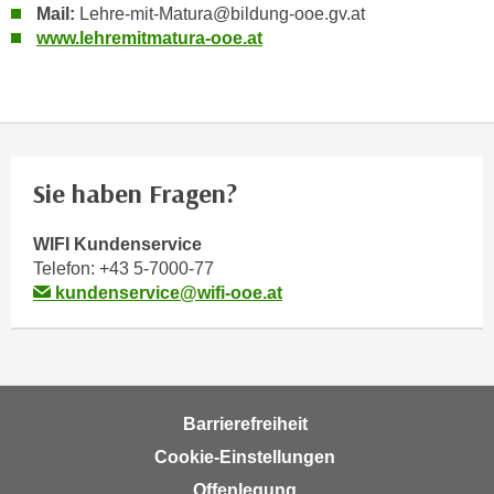
Mail:
Lehre-mit-Matura@bildung-ooe.gv.at
o
www.lehremitmatura-ooe.at
o
k
i
e
b
a
Sie haben Fragen?
n
n
WIFI Kundenservice
e
Telefon:
+43 5-7000-77
r
kundenservice@wifi-ooe.at
,
d
e
r
D
Barrierefreiheit
a
Cookie-Einstellungen
t
Offenlegung
e