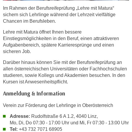
r
Im Rahmen der Berufsreifeprüfung „Lehre mit Matura“
h
sichern sich Lehrlinge während der Lehrzeit vielfältige
a
Chancen im Berufsleben.
l
t
Lehre mit Matura öffnet Ihnen bessere
e
Einstiegsmöglichkeiten in den Beruf, einen attraktiveren
n
Aufgabenbereich, spätere Karrieresprünge und einen
sicheren Job.
S
i
Darüber hinaus können Sie mit der Berufsreifeprüfung an
e
allen österreichischen Universitäten oder Fachhochschulen
i
studieren, sowie Kollegs und Akademien besuchen. In den
n
Kursen ist Anwesenheitspflicht.
d
Anmeldung & Information
i
e
Verein zur Förderung der Lehrlinge in Oberösterreich
s
e
Adresse:
Rudolfstraße 6 A 1.2, 4040 Linz,
m
Mo, Di, Do 07:30 - 17:00 Uhr und Mi, Fr 07:30 - 13:00 Uhr
Tel:
+43 732 7071 68905
C