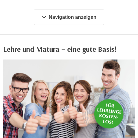
m
a
Navigation anzeigen
t
i
o
n
Lehre und Matura – eine gute Basis!
e
n
z
u
C
o
o
k
i
e
s
e