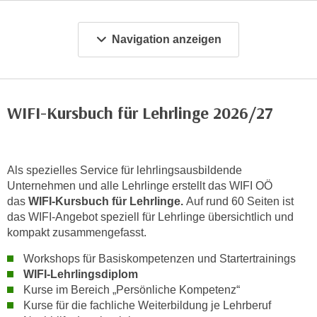
m
a
Navigation anzeigen
t
i
o
n
WIFI-Kursbuch für Lehrlinge 2026/27
e
n
z
u
Als spezielles Service für lehrlingsausbildende
Unternehmen und alle Lehrlinge erstellt das WIFI OÖ
C
das
WIFI-Kursbuch für Lehrlinge.
Auf rund 60 Seiten ist
o
das WIFI-Angebot speziell für Lehrlinge übersichtlich und
o
kompakt zusammengefasst.
k
i
Workshops für Basiskompetenzen und Startertrainings
e
WIFI-Lehrlingsdiplom
s
Kurse im Bereich „Persönliche Kompetenz“
e
Kurse für die fachliche Weiterbildung je Lehrberuf