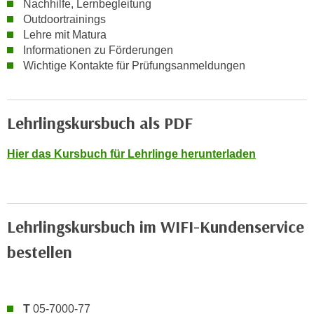
Nachhilfe, Lernbegleitung
r
Outdoortrainings
h
Lehre mit Matura
a
Informationen zu Förderungen
l
Wichtige Kontakte für Prüfungsanmeldungen
t
e
n
Lehrlingskursbuch als PDF
S
i
Hier das Kursbuch für Lehrlinge herunterladen
e
i
n
d
Lehrlingskursbuch im WIFI-Kundenservice
i
e
bestellen
s
e
m
C
T
05-7000-77