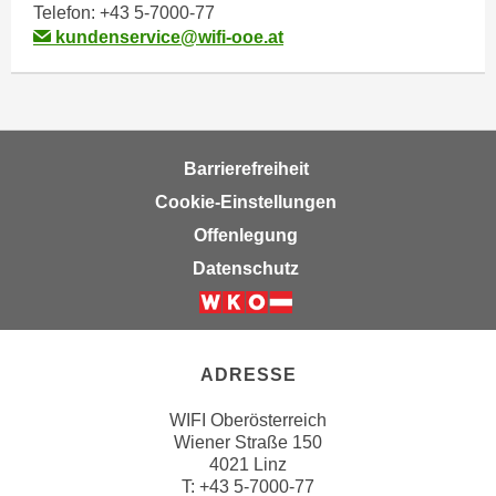
Telefon:
+43 5-7000-77
n
kundenservice@wifi-ooe.at
s
c
h
u
t
Barrierefreiheit
z
Cookie-Einstellungen
e
Offenlegung
r
k
Datenschutz
l
ä
r
u
ADRESSE
n
WIFI Oberösterreich
g
Wiener Straße 150
s
4021 Linz
o
T:
+43 5-7000-77