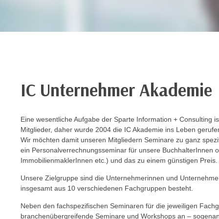
e
r
h
a
l
t
e
n
IC Unternehmer Akademie
S
i
e
Eine wesentliche Aufgabe der Sparte Information + Consulting is
Mitglieder, daher wurde 2004 die IC Akademie ins Leben gerufe
i
Wir möchten damit unseren Mitgliedern Seminare zu ganz spezi
n
ein Personalverrechnungsseminar für unsere BuchhalterInnen od
d
ImmobilienmaklerInnen etc.) und das zu einem günstigen Preis.
i
e
Unsere Zielgruppe sind die Unternehmerinnen und Unternehmer 
insgesamt aus 10 verschiedenen Fachgruppen besteht.
s
e
Neben den fachspezifischen Seminaren für die jeweiligen Fachg
m
branchenübergreifende Seminare und Workshops an – sogenan