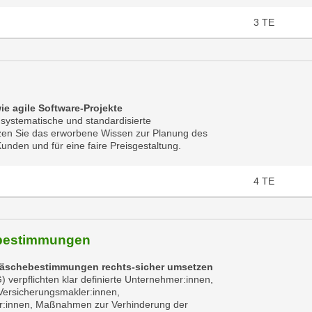
3
TE
e agile Software-Projekte
 systematische und standardisierte
tzen Sie das erworbene Wissen zur Planung des
unden und für eine faire Preisgestaltung.
4
TE
ebestimmungen
dwäschebestimmungen rechts-sicher umsetzen
erpflichten klar definierte Unternehmer:innen,
Versicherungsmakler:innen,
er:innen, Maßnahmen zur Verhinderung der