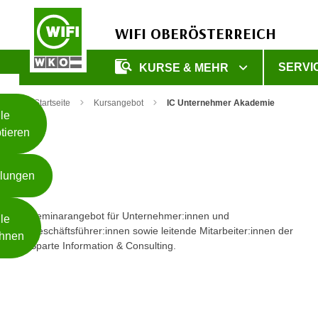
WIFI OBERÖSTERREICH
Unsere
SERVI
KURSE & MEHR
Webseite
Zum Inhalt springen
Zur Fußzeile springen
nutzt
Startseite
Kursangebot
IC Unternehmer Akademie
Cookies
le
tieren
W
e
llungen
i
t
Weiterlesen
e
Seminarangebot für Unternehmer:innen und
le
r
Geschäftsführer:innen sowie leitende Mitarbeiter:innen der
hnen
Sparte Information & Consulting.
e
I
- nur für sichtbaren Text
n
f
o