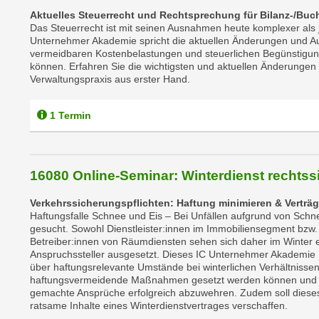
c
Aktuelles Steuerrecht und Rechtsprechung für Bilanz-/Buc
k
Das Steuerrecht ist mit seinen Ausnahmen heute komplexer als 
Unternehmer Akademie spricht die aktuellen Änderungen und Au
e
vermeidbaren Kostenbelastungen und steuerlichen Begünstigung
n
können. Erfahren Sie die wichtigsten und aktuellen Änderungen
S
Verwaltungspraxis aus erster Hand.
i
e
1 Termin
a
u
f
16080 Online-Seminar: Winterdienst rechtss
"
A
Verkehrssicherungspflichten: Haftung minimieren & Verträg
l
Haftungsfalle Schnee und Eis – Bei Unfällen aufgrund von Schnee
gesucht. Sowohl Dienstleister:innen im Immobiliensegment bzw.
l
Betreiber:innen von Räumdiensten sehen sich daher im Winter e
e
Anspruchssteller ausgesetzt. Dieses IC Unternehmer Akademie 
a
über haftungsrelevante Umstände bei winterlichen Verhältnissen
haftungsvermeidende Maßnahmen gesetzt werden können und im F
k
gemachte Ansprüche erfolgreich abzuwehren. Zudem soll diese
z
ratsame Inhalte eines Winterdienstvertrages verschaffen.
e