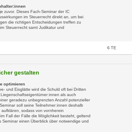
hhalter:innen
je zuvor. Dieses Fach-Seminar der IC
swirkungen im Steuerrecht direkt an, um bei
en die richtigen Entscheidungen treffen zu
 im Steuerrecht samt Judikatur und
6
TE
icher gestalten
e optimieren
- und Eisglätte wird die Schuld oft bei Dritten
 Liegenschaftseigentümer:innen als auch
iner geradezu unbegrenzten Anzahl potenzieller
Seminar soll seine Teilnehmer:innen deshalb
 aufklären, sodass von vornherein
all der Fälle die Möglichkeit besteht, geltend
s Seminar einen Überblick über notwendige und