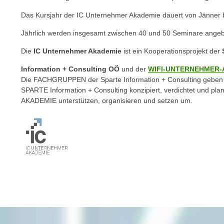
C
Das Kursjahr der IC Unternehmer Akademie dauert von Jänner 
o
o
Jährlich werden insgesamt zwischen 40 und 50 Seminare angeb
k
Die
IC Unternehmer Akademie
ist ein Kooperationsprojekt der
i
e
Information + Consulting OÖ
und der
WIFI-UNTERNEHMER-
b
Die FACHGRUPPEN der Sparte Information + Consulting geben 
a
SPARTE Information + Consulting konzipiert, verdichtet und p
AKADEMIE unterstützen, organisieren und setzen um.
n
n
e
r
,
d
e
r
D
a
t