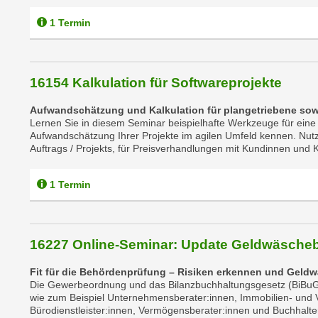
p
1 Termin
t
i
e
r
16154 Kalkulation für Softwareprojekte
e
Aufwandschätzung und Kalkulation für plangetriebene sowi
n
Lernen Sie in diesem Seminar beispielhafte Werkzeuge für eine
"
Aufwandschätzung Ihrer Projekte im agilen Umfeld kennen. Nu
Auftrags / Projekts, für Preisverhandlungen mit Kundinnen und K
,
u
m
1 Termin
a
l
l
16227 Online-Seminar: Update Geldwäsch
e
A
Fit für die Behördenprüfung – Risiken erkennen und Gel
Die Gewerbeordnung und das Bilanzbuchhaltungsgesetz (BiBuG) v
r
wie zum Beispiel Unternehmensberater:innen, Immobilien- und 
t
Bürodienstleister:innen, Vermögensberater:innen und Buchhalt