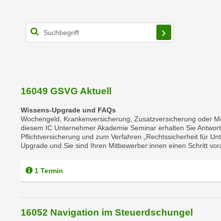
o
w
i
e
i
m
I
m
16049 GSVG Aktuell
p
r
Wissens-Upgrade und FAQs
Wochengeld, Krankenversicherung, Zusatzversicherung oder Meh
e
diesem IC Unternehmer Akademie Seminar erhalten Sie Antworte
s
Pflichtversicherung und zum Verfahren „Rechtssicherheit für Un
s
Upgrade und Sie sind Ihren Mitbewerber:innen einen Schritt vor
u
m
1 Termin
.
K
l
16052 Navigation im Steuerdschungel
i