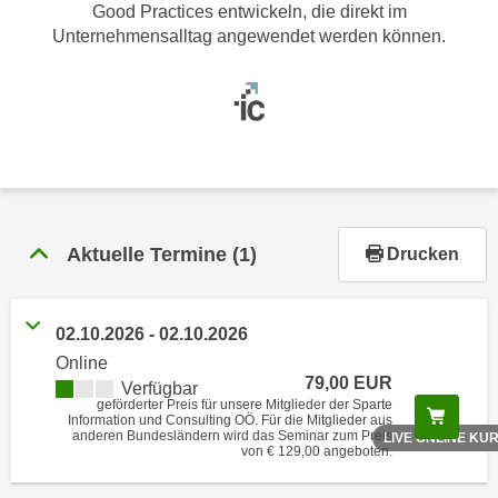
r
Good Practices entwickeln, die direkt im
h
Unternehmensalltag angewendet werden können.
a
l
t
e
n
S
i
e
Aktuelle Termine
(1)
Drucken
i
n
d
02.10.2026 - 02.10.2026
i
Online
e
79,00 EUR
Verfügbar
geförderter Preis für unsere Mitglieder der Sparte
s
Scree
Information und Consulting OÖ. Für die Mitglieder aus
e
anderen Bundesländern wird das Seminar zum Preis
LIVE ONLINE KU
von € 129,00 angeboten.
m
C