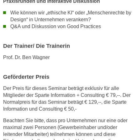
Praxisrunden und interaktive Diskussion
k
e
Wie können wir „ethische KI“ oder „Menschenrechte by
Design“ in Unternehmen verankern?
n
Q&A und Diskussion von Good Practices
S
i
e
Der Trainer/ Die Trainerin
a
u
Prof. Dr. Ben Wagner
f
"
Geförderter Preis
A
l
Der Preis für dieses Seminar beträgt exklusiv für alle
l
Mitglieder der Sparte Information + Consulting € 79,--. Der
Normalpreis für das Seminar beträgt € 129,--, die Sparte
e
Information und Consulting € 50,-
a
k
Beachten Sie bitte, dass pro Unternehmen nur eine oder
z
maximal zwei Personen (Gewerbeinhaber und/oder
e
leitender Mitarbeiter) teilnehmen können und diese
p