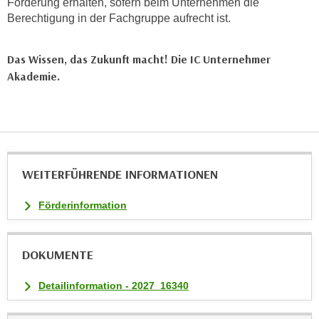
Förderung erhalten, sofern beim Unternehmen die
t
Berechtigung in der Fachgruppe aufrecht ist.
i
e
Das Wissen, das Zukunft macht! Die IC Unternehmer
r
Akademie.
e
n
"
,
u
m
WEITERFÜHRENDE INFORMATIONEN
a
l
Förderinformation
l
e
DOKUMENTE
A
r
Detailinformation - 2027_16340
t
e