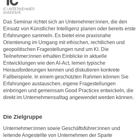
n
s
Das Seminar richtet sich an Unternehmer:innen, die den
c
Einsatz von Künstlicher Intelligenz planen oder bereits erste
h
Erfahrungen sammeln. Es bietet eine praxisnahe
u
Orientierung im Umgang mit ethischen, rechtlichen und
t
geopolitischen Fragestellungen rund um KI. Die
z
Teilnehmer:innen erhalten Einblicke in aktuelle
e
Entwicklungen wie den AI-Act, lernen typische
r
Herausforderungen kennen und diskutieren konkrete
k
Fallbeispiele. In einem geschützten Rahmen können Sie
l
Erfahrungen austauschen, eigene Fragestellungen
ä
einbringen und gemeinsam Good Practices entwickeln, die
r
direkt im Unternehmensalltag angewendet werden können.
u
n
Die Zielgruppe
g
s
Unternehmer:innen sowie Geschäftsführer:innen und
o
leitende Angestellte von Unternehmen der Sparte