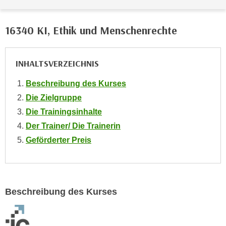
o
o
16340 KI, Ethik und Menschenrechte
k
i
e
INHALTSVERZEICHNIS
b
a
Beschreibung des Kurses
n
Die Zielgruppe
n
Die Trainingsinhalte
e
Der Trainer/ Die Trainerin
r
Geförderter Preis
,
d
e
r
D
Beschreibung des Kurses
a
t
e