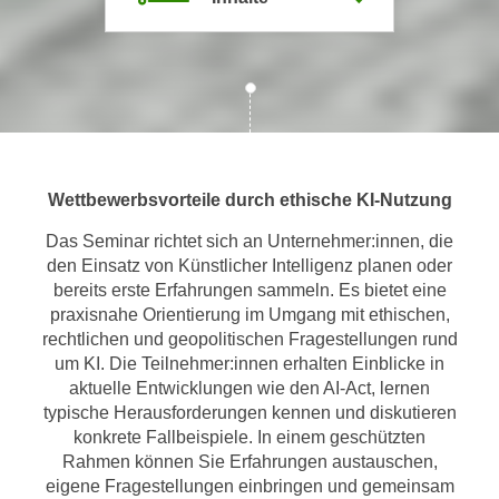
m
a
t
i
o
n
e
Wettbewerbsvorteile durch ethische KI-Nutzung
n
z
Das Seminar richtet sich an Unternehmer:innen, die
den Einsatz von Künstlicher Intelligenz planen oder
u
bereits erste Erfahrungen sammeln. Es bietet eine
C
praxisnahe Orientierung im Umgang mit ethischen,
o
rechtlichen und geopolitischen Fragestellungen rund
o
um KI. Die Teilnehmer:innen erhalten Einblicke in
k
aktuelle Entwicklungen wie den AI-Act, lernen
i
typische Herausforderungen kennen und diskutieren
e
konkrete Fallbeispiele. In einem geschützten
s
Rahmen können Sie Erfahrungen austauschen,
e
eigene Fragestellungen einbringen und gemeinsam