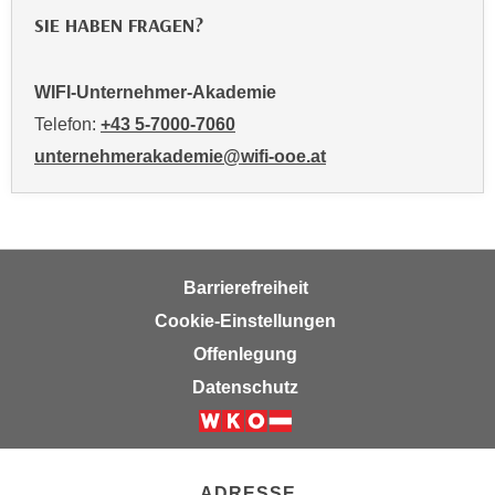
n
SIE HABEN FRAGEN?
v
o
n
WIFI-Unternehmer-Akademie
C
Telefon:
+43 5-7000-7060
o
unternehmerakademie@wifi-ooe.at
o
k
i
e
s
Barrierefreiheit
z
Cookie-Einstellungen
u
a
Offenlegung
k
Datenschutz
z
e
p
t
ADRESSE