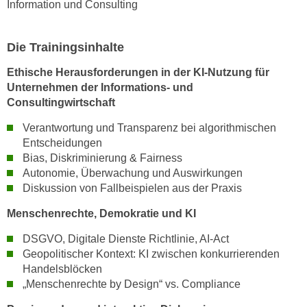
Information und Consulting
w
i
e
Die Trainingsinhalte
i
m
Ethische Herausforderungen in der KI-Nutzung für
I
Unternehmen der Informations- und
Consultingwirtschaft
m
p
Verantwortung und Transparenz bei algorithmischen
r
Entscheidungen
e
Bias, Diskriminierung & Fairness
s
Autonomie, Überwachung und Auswirkungen
s
Diskussion von Fallbeispielen aus der Praxis
u
Menschenrechte, Demokratie und KI
m
.
DSGVO, Digitale Dienste Richtlinie, AI-Act
K
Geopolitischer Kontext: KI zwischen konkurrierenden
l
Handelsblöcken
„Menschenrechte by Design“ vs. Compliance
i
c