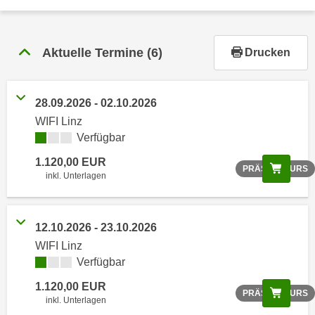
r
h
a
Aktuelle Termine
(6)
Drucken
l
t
e
28.09.2026 - 02.10.2026
n
WIFI Linz
S
Verfügbar
i
e
1.120,00 EUR
Scree
PRÄSENZKURS
i
inkl. Unterlagen
n
d
i
12.10.2026 - 23.10.2026
e
WIFI Linz
s
Verfügbar
e
1.120,00 EUR
m
Scree
PRÄSENZKURS
inkl. Unterlagen
C