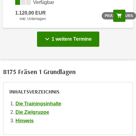
Verfügbar
n
1.120,00 EUR
s
Scree
PRÄSENZKURS
inkl. Unterlagen
c
h
u
1 weitere Termine
t
z
e
r
8175 Fräsen 1 Grundlagen
k
l
ä
INHALTSVERZEICHNIS
r
u
Die Trainingsinhalte
n
Die Zielgruppe
g
Hinweis
s
o