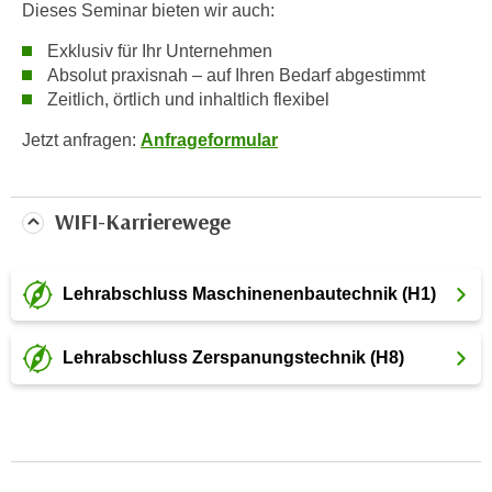
n
Dieses Seminar bieten wir auch:
v
Exklusiv für Ihr Unternehmen
o
Absolut praxisnah – auf Ihren Bedarf abgestimmt
n
Zeitlich, örtlich und inhaltlich flexibel
C
o
Jetzt anfragen:
Anfrageformular
o
k
WIFI-Karrierewege
i
e
s
Lehrabschluss Maschinenenbautechnik (H1)
z
u
a
Lehrabschluss Zerspanungstechnik (H8)
k
z
e
p
t