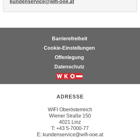
kundenservice@wifi-ooe.at
u
m
n
u
r
Barrierefreiheit
j
e
Cookie-Einstellungen
n
Offenlegung
e
Datenschutz
C
o
o
k
ADRESSE
i
e
WIFI Oberösterreich
s
Wiener Straße 150
4021 Linz
z
T:
+43 5-7000-77
u
E:
kundenservice@wifi-ooe.at
z