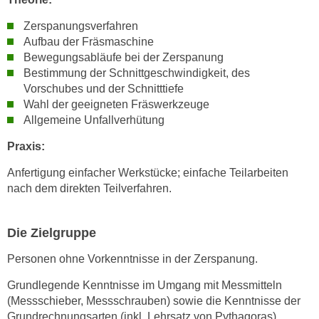
k
Zerspanungsverfahren
e
Aufbau der Fräsmaschine
n
Bewegungsabläufe bei der Zerspanung
S
Bestimmung der Schnittgeschwindigkeit, des
i
Vorschubes und der Schnitttiefe
e
Wahl der geeigneten Fräswerkzeuge
a
Allgemeine Unfallverhütung
u
Praxis:
f
"
Anfertigung einfacher Werkstücke; einfache Teilarbeiten
A
nach dem direkten Teilverfahren.
l
l
Die Zielgruppe
e
a
Personen ohne Vorkenntnisse in der Zerspanung.
k
z
Grundlegende Kenntnisse im Umgang mit Messmitteln
(Messschieber, Messschrauben) sowie die Kenntnisse der
e
Grundrechnungsarten (inkl. Lehrsatz von Pythagoras)
p