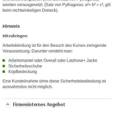
werden vorausgesetzt. (Satz von Pythagoras: a²+ b² = c², gilt
t
beim rechtwinkeligen Dreieck).
i
e
r
Hinweis
e
Mitzubringen:
n
"
Arbeitskleidung ist für den Besuch des Kurses zwingende
,
Voraussetzung. Darunter versteht man:
u
Arbeitsmantel oder Overall oder Latzhose+ Jacke
m
Sicherheitsschuhe
a
Kopfbedeckung
l
l
Eine Kursteilnahme ohne diese Sicherheitsbekleidung ist
e
ausnahmslos nicht möglich.
A
r
Firmeninternes Angebot
t
e