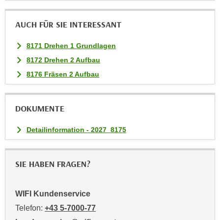
a
u
AUCH FÜR SIE INTERESSANT
f
8171 Drehen 1 Grundlagen
"
E
8172 Drehen 2 Aufbau
i
8176 Fräsen 2 Aufbau
n
s
t
DOKUMENTE
e
l
Detailinformation - 2027_8175
l
u
SIE HABEN FRAGEN?
n
g
e
WIFI Kundenservice
n
Telefon:
+43 5-7000-77
"