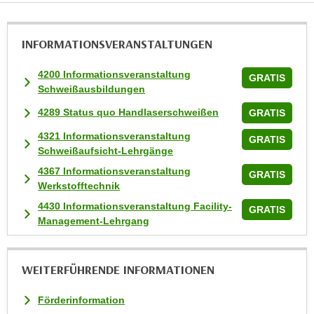
i
e
INFORMATIONS­VERANSTALTUNGEN
r
e
4200 Informationsveranstaltung
n
GRATIS
Schweißausbildungen
o
d
4289 Status quo Handlaserschweißen
GRATIS
e
4321 Informationsveranstaltung
GRATIS
r
Schweißaufsicht-Lehrgänge
k
4367 Informationsveranstaltung
GRATIS
l
Werkstofftechnik
i
4430 Informationsveranstaltung Facility-
GRATIS
c
Management-Lehrgang
k
e
n
WEITERFÜHRENDE INFORMATIONEN
S
i
Förderinformation
e