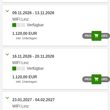
o
o
09.11.2026 - 13.11.2026
k
WIFI Linz
i
Verfügbar
e
b
1.120,00 EUR
Scree
PRÄSENZKURS
inkl. Unterlagen
a
n
n
16.11.2026 - 20.11.2026
e
r
WIFI Linz
Verfügbar
,
d
1.120,00 EUR
Scree
PRÄSENZKURS
e
inkl. Unterlagen
r
D
a
23.01.2027 - 04.02.2027
t
WIFI Linz
e