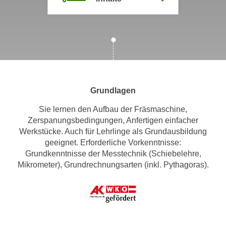
m
a
t
i
o
n
e
Grundlagen
n
z
Sie lernen den Aufbau der Fräsmaschine,
Zerspanungsbedingungen, Anfertigen einfacher
u
Werkstücke. Auch für Lehrlinge als Grundausbildung
C
geeignet. Erforderliche Vorkenntnisse:
o
Grundkenntnisse der Messtechnik (Schiebelehre,
o
Mikrometer), Grundrechnungsarten (inkl. Pythagoras).
k
i
e
s
e