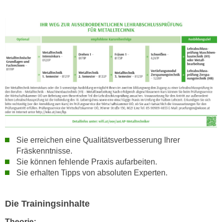
w
i
e
i
m
I
m
p
r
e
s
s
Sie erreichen eine Qualitätsverbesserung Ihrer
u
Fräskenntnisse.
m
Sie können fehlende Praxis aufarbeiten.
.
Sie erhalten Tipps von absoluten Experten.
K
l
Die Trainingsinhalte
i
c
Theorie: