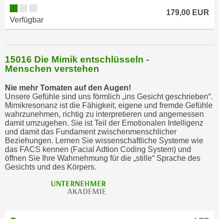
k
179,00 EUR
e
Verfügbar
n
S
i
15016 Die Mimik entschlüsseln -
e
Menschen verstehen
a
Nie mehr Tomaten auf den Augen!
u
Unsere Gefühle sind uns förmlich „ins Gesicht geschrieben“.
f
Mimikresonanz ist die Fähigkeit, eigene und fremde Gefühle
"
wahrzunehmen, richtig zu interpretieren und angemessen
damit umzugehen. Sie ist Teil der Emotionalen Intelligenz
A
und damit das Fundament zwischenmenschlicher
l
Beziehungen. Lernen Sie wissenschaftliche Systeme wie
l
das FACS kennen (Facial Adtion Coding System) und
öffnen Sie Ihre Wahrnehmung für die „stille“ Sprache des
e
Gesichts und des Körpers.
a
k
z
e
p