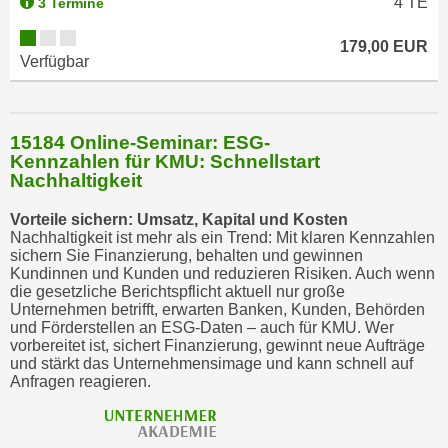
4
TE
3 Termine
a
u
179,00 EUR
Verfügbar
f
"
E
15184 Online-Seminar: ESG-
i
Kennzahlen für KMU: Schnellstart
n
Nachhaltigkeit
s
t
Vorteile sichern: Umsatz, Kapital und Kosten
Nachhaltigkeit ist mehr als ein Trend: Mit klaren Kennzahlen
e
sichern Sie Finanzierung, behalten und gewinnen
l
Kundinnen und Kunden und reduzieren Risiken. Auch wenn
l
die gesetzliche Berichtspflicht aktuell nur große
Unternehmen betrifft, erwarten Banken, Kunden, Behörden
u
und Förderstellen an ESG-Daten – auch für KMU. Wer
n
vorbereitet ist, sichert Finanzierung, gewinnt neue Aufträge
g
und stärkt das Unternehmensimage und kann schnell auf
Anfragen reagieren.
e
n
"