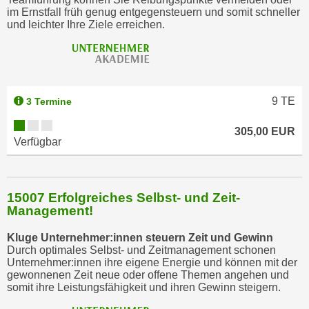
o
im Ernstfall früh genug entgegensteuern und somit schneller
und leichter Ihre Ziele erreichen.
o
k
i
e
b
9
TE
3 Termine
a
n
305,00 EUR
Verfügbar
n
e
r
,
15007 Erfolgreiches Selbst- und Zeit-
d
Management!
e
Kluge Unternehmer:innen steuern Zeit und Gewinn
r
Durch optimales Selbst- und Zeitmanagement schonen
D
Unternehmer:innen ihre eigene Energie und können mit der
gewonnenen Zeit neue oder offene Themen angehen und
a
somit ihre Leistungsfähigkeit und ihren Gewinn steigern.
t
e