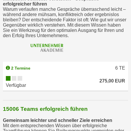
r
erfolgreicher führen
h
Warum verlaufen manche Gespräche überraschend leicht –
während andere mühsam, konfliktreich oder ergebnislos
a
bleiben? Der entscheidende Faktor ist oft: Wie gut wir unser
l
Gegenüber wirklich verstehen. Mit diesem Wissen haben
t
Sie ein Werkzeug für den optimalen Ausgang für Ihren und
den Erfolg Ihres Unternehmens.
e
n
S
i
e
6
TE
2 Termine
i
n
275,00 EUR
Verfügbar
d
i
e
s
15006 Teams erfolgreich führen
e
Gemeinsam leichter und schneller Ziele erreichen
m
Mit dem entsprechenden Wissen über erfolgreiche
C
Teamführung können Sie Reibungspunkte vermeiden oder