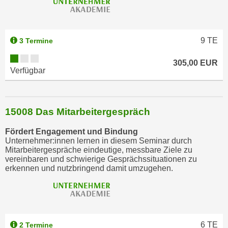
n
s
c
9
TE
3 Termine
h
u
305,00 EUR
Verfügbar
t
z
e
r
15008 Das Mitarbeitergespräch
k
Fördert Engagement und Bindung
l
Unternehmer:innen lernen in diesem Seminar durch
ä
Mitarbeitergespräche eindeutige, messbare Ziele zu
r
vereinbaren und schwierige Gesprächssituationen zu
erkennen und nutzbringend damit umzugehen.
u
n
g
s
o
6
TE
2 Termine