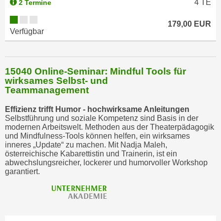
4
TE
2 Termine
t
i
179,00 EUR
Verfügbar
e
r
e
15040 Online-Seminar: Mindful Tools für
n
wirksames Selbst- und
"
Teammanagement
,
u
Effizienz trifft Humor - hochwirksame Anleitungen
m
Selbstführung und soziale Kompetenz sind Basis in der
modernen Arbeitswelt. Methoden aus der Theaterpädagogik
a
und Mindfulness-Tools können helfen, ein wirksames
l
inneres „Update“ zu machen. Mit Nadja Maleh,
l
österreichische Kabarettistin und Trainerin, ist ein
abwechslungsreicher, lockerer und humorvoller Workshop
e
garantiert.
A
r
t
e