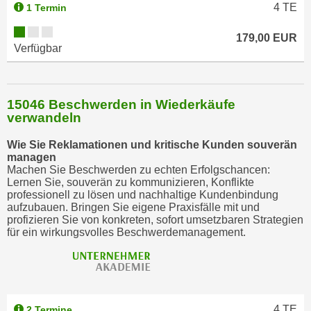
n
4
TE
1 Termin
v
o
179,00 EUR
Verfügbar
n
C
o
15046 Beschwerden in Wiederkäufe
o
verwandeln
k
i
Wie Sie Reklamationen und kritische Kunden souverän
e
managen
Machen Sie Beschwerden zu echten Erfolgschancen:
s
Lernen Sie, souverän zu kommunizieren, Konflikte
z
professionell zu lösen und nachhaltige Kundenbindung
u
aufzubauen. Bringen Sie eigene Praxisfälle mit und
profizieren Sie von konkreten, sofort umsetzbaren Strategien
a
für ein wirkungsvolles Beschwerdemanagement.
k
z
e
p
t
4
TE
2 Termine