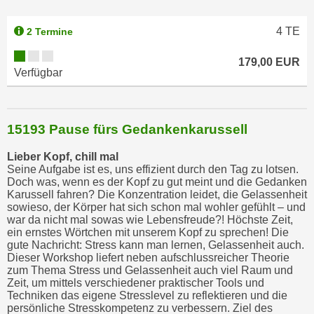
u
m
4
TE
2 Termine
n
u
179,00 EUR
r
Verfügbar
j
e
n
15193 Pause fürs Gedankenkarussell
e
C
Lieber Kopf, chill mal
Seine Aufgabe ist es, uns effizient durch den Tag zu lotsen.
o
Doch was, wenn es der Kopf zu gut meint und die Gedanken
o
Karussell fahren? Die Konzentration leidet, die Gelassenheit
k
sowieso, der Körper hat sich schon mal wohler gefühlt – und
war da nicht mal sowas wie Lebensfreude?! Höchste Zeit,
i
ein ernstes Wörtchen mit unserem Kopf zu sprechen! Die
e
gute Nachricht: Stress kann man lernen, Gelassenheit auch.
s
Dieser Workshop liefert neben aufschlussreicher Theorie
zum Thema Stress und Gelassenheit auch viel Raum und
z
Zeit, um mittels verschiedener praktischer Tools und
u
Techniken das eigene Stresslevel zu reflektieren und die
z
persönliche Stresskompetenz zu verbessern. Ziel des