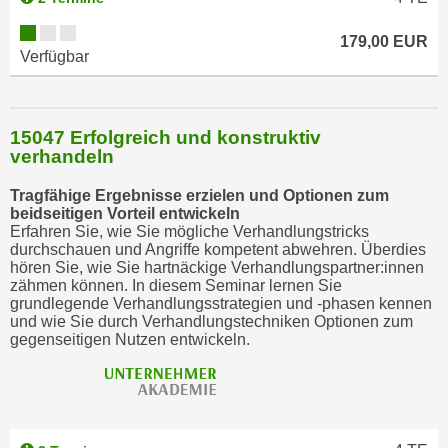
i
e
179,00 EUR
Verfügbar
r
e
n
o
15047 Erfolgreich und konstruktiv
verhandeln
d
e
Tragfähige Ergebnisse erzielen und Optionen zum
r
beidseitigen Vorteil entwickeln
k
Erfahren Sie, wie Sie mögliche Verhandlungstricks
durchschauen und Angriffe kompetent abwehren. Überdies
l
hören Sie, wie Sie hartnäckige Verhandlungspartner:innen
i
zähmen können. In diesem Seminar lernen Sie
c
grundlegende Verhandlungsstrategien und -phasen kennen
und wie Sie durch Verhandlungstechniken Optionen zum
k
gegenseitigen Nutzen entwickeln.
e
n
S
i
e