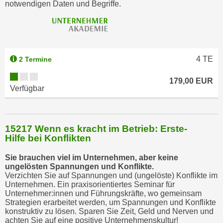
notwendigen Daten und Begriffe.
b
z
u
l
e
4
TE
2 Termine
h
n
179,00 EUR
Verfügbar
e
n
.
15217 Wenn es kracht im Betrieb: Erste-
Hilfe bei Konflikten
Sie brauchen viel im Unternehmen, aber keine
ungelösten Spannungen und Konflikte.
Verzichten Sie auf Spannungen und (ungelöste) Konflikte im
Unternehmen. Ein praxisorientiertes Seminar für
Unternehmer:innen und Führungskräfte, wo gemeinsam
Strategien erarbeitet werden, um Spannungen und Konflikte
konstruktiv zu lösen. Sparen Sie Zeit, Geld und Nerven und
achten Sie auf eine positive Unternehmenskultur!