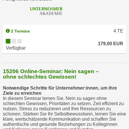
h
l
e
n
4
TE
2 Termine
,
b
179,00 EUR
Verfügbar
z
w
.
"
15206 Online-Seminar: Nein sagen –
A
ohne schlechtes Gewissen!
l
Notwendige Schritte für Unternehmer:innen, um ihre
l
Ziele zu erreichen
e
In diesem Seminar lernen Sie, Nein zu sagen ohne
a
schlechten Gewissen, Prioritäten zu setzen, Zeit effizient zu
nutzen, Stress zu reduzieren und Ihre Ressourcen zu
b
schonen. Stärken Sie Ihr Selbstbewusstsein, lernen Sie eine
l
klare, wertschätzende Kommunikation und schaffen Sie
e
authentische und gesunde Beziehungen zu Kolleginnen