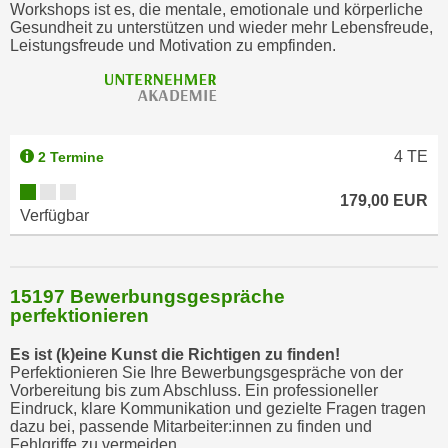
Workshops ist es, die mentale, emotionale und körperliche
u
Gesundheit zu unterstützen und wieder mehr Lebensfreude,
l
Leistungsfreude und Motivation zu empfinden.
a
s
s
e
4
TE
2 Termine
n
,
179,00 EUR
d
Verfügbar
i
e
S
15197 Bewerbungsgespräche
i
perfektionieren
e
a
Es ist (k)eine Kunst die Richtigen zu finden!
Perfektionieren Sie Ihre Bewerbungsgespräche von der
u
Vorbereitung bis zum Abschluss. Ein professioneller
s
Eindruck, klare Kommunikation und gezielte Fragen tragen
w
dazu bei, passende Mitarbeiter:innen zu finden und
Fehlgriffe zu vermeiden.
ä