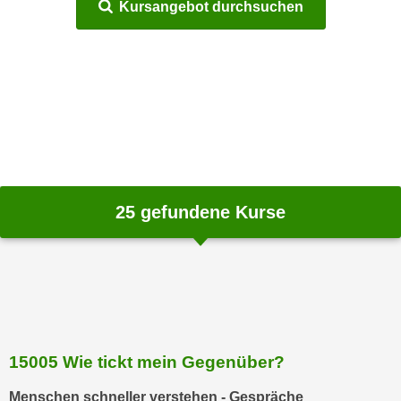
Kursangebot durchsuchen
m
a
t
i
o
n
e
n
z
25
gefundene Kurse
u
C
o
o
k
i
e
15005 Wie tickt mein Gegenüber?
s
e
Menschen schneller verstehen - Gespräche