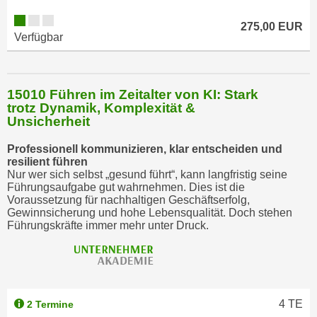
w
i
275,00 EUR
Verfügbar
e
i
m
I
15010 Führen im Zeitalter von KI: Stark
trotz Dynamik, Komplexität &
m
Unsicherheit
p
r
Professionell kommunizieren, klar entscheiden und
e
resilient führen
Nur wer sich selbst „gesund führt“, kann langfristig seine
s
Führungsaufgabe gut wahrnehmen. Dies ist die
s
Voraussetzung für nachhaltigen Geschäftserfolg,
u
Gewinnsicherung und hohe Lebensqualität. Doch stehen
Führungskräfte immer mehr unter Druck.
m
.
K
l
i
4
TE
2 Termine
c