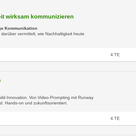
it wirksam kommunizieren
ige Kommunikation
arüber vermittelt, wie Nachhaltigkeit heute
4
TE
e
bild-Innovation. Von Video-Prompting mit Runway
nd. Hands-on und zukunftsorientiert.
4
TE