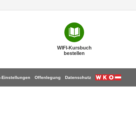
WIFI-Kursbuch
bestellen
-Einstellungen
Offenlegung
Datenschutz
k
ube
stagram
 LinkedIn
uf TikTok