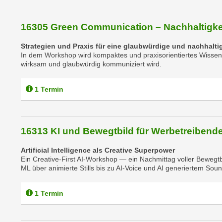
e
r
h
16305 Green Communication – Nachhaltigke
a
Strategien und Praxis für eine glaubwürdige und nachhalt
l
In dem Workshop wird kompaktes und praxisorientiertes Wissen d
t
wirksam und glaubwürdig kommuniziert wird.
e
n
1 Termin
S
i
e
16313 KI und Bewegtbild für Werbetreibend
i
n
Artificial Intelligence als Creative Superpower
d
Ein Creative-First AI-Workshop — ein Nachmittag voller Bewegt
i
ML über animierte Stills bis zu AI-Voice und AI generiertem Sou
e
s
1 Termin
e
m