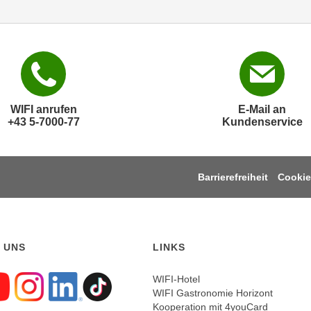
WIFI anrufen
E-Mail an
+43 5-7000-77
Kundenservice
Barrierefreiheit
Cookie
 UNS
LINKS
WIFI-Hotel
WIFI Gastronomie Horizont
gen sie uns auf Faceboo
Folgen sie uns auf Yout
Folgen sie uns auf In
Folgen sie uns auf
Folgen sie uns a
Kooperation mit 4youCard