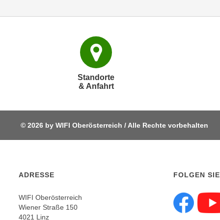
C
o
o
k
i
e
b
Standorte
& Anfahrt
a
n
n
e
© 2026 by WIFI Oberösterreich / Alle Rechte vorbehalten
r
,
d
e
ADRESSE
FOLGEN SIE
r
D
WIFI Oberösterreich
a
Wiener Straße 150
Fol
4021 Linz
t