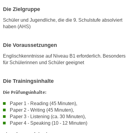
n
Die Zielgruppe
s
Schüler und Jugendliche, die die 9. Schulstufe absolviert
c
haben (AHS)
h
u
t
Die Voraussetzungen
z
Englischkenntnisse auf Niveau B1 erforderlich. Besonders
e
für Schülerinnen und Schüler geeignet
r
k
l
Die Trainingsinhalte
ä
Die Prüfungsinhalte:
r
u
Paper 1 - Reading (45 Minuten),
n
Paper 2 - Writing (45 Minuten),
g
Paper 3 - Listening (ca. 30 Minuten),
s
Paper 4 - Speaking (10 - 12 Minuten)
o