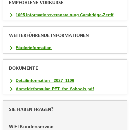
EMPFOHLENE VORKURSE
n
v
1095 Informationsveranstaltung Cambridge-Zertifikatskurse
o
n
C
WEITERFÜHRENDE INFORMATIONEN
o
o
Förderinformation
k
i
e
DOKUMENTE
s
z
Detailinformation - 2027_1106
u
Anmeldeformular_PET_for_Schools.pdf
a
k
z
SIE HABEN FRAGEN?
e
p
WIFI Kundenservice
t