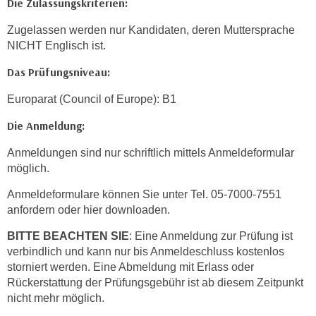
Die Zulassungskriterien:
w
i
Zugelassen werden nur Kandidaten, deren Muttersprache
e
NICHT Englisch ist.
i
Das Prüfungsniveau:
m
I
Europarat (Council of Europe): B1
m
p
Die Anmeldung:
r
Anmeldungen sind nur schriftlich mittels Anmeldeformular
e
möglich.
s
s
Anmeldeformulare können Sie unter Tel. 05-7000-7551
u
anfordern oder hier downloaden.
m
BITTE BEACHTEN SIE
: Eine Anmeldung zur Prüfung ist
.
verbindlich und kann nur bis Anmeldeschluss kostenlos
K
storniert werden. Eine Abmeldung mit Erlass oder
l
Rückerstattung der Prüfungsgebühr ist ab diesem Zeitpunkt
i
nicht mehr möglich.
c