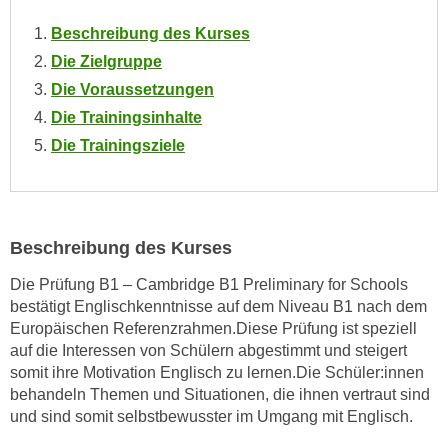
o
Beschreibung des Kurses
o
Die Zielgruppe
k
i
Die Voraussetzungen
e
Die Trainingsinhalte
b
Die Trainingsziele
a
n
n
e
Beschreibung des Kurses
r
,
Die Prüfung B1 – Cambridge B1 Preliminary for Schools
d
bestätigt Englischkenntnisse auf dem Niveau B1 nach dem
e
Europäischen Referenzrahmen.Diese Prüfung ist speziell
auf die Interessen von Schülern abgestimmt und steigert
r
somit ihre Motivation Englisch zu lernen.Die Schüler:innen
D
behandeln Themen und Situationen, die ihnen vertraut sind
a
und sind somit selbstbewusster im Umgang mit Englisch.
t
e