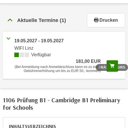
r
h
a
Aktuelle Termine
(1)
Drucken
l
t
e
19.05.2027 - 19.05.2027
n
WIFI Linz
S
Verfügbar
i
181,00 EUR
e
Scree
(Bei Anmeldung nach Anmeldeschluss kann es zu einer
PRÄSENZKURS
i
Gebührenerhöhung um bis zu EUR 50,- kommen)
n
d
i
e
1106 Prüfung B1 - Cambridge B1 Preliminary
s
for Schools
e
m
C
INHALTSVERZEICHNIS