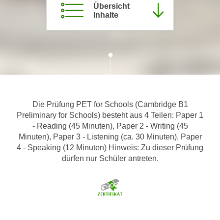
Übersicht
m
Inhalte
a
t
i
o
n
e
n
Die Prüfung PET for Schools (Cambridge B1
z
Preliminary for Schools) besteht aus 4 Teilen: Paper 1
u
- Reading (45 Minuten), Paper 2 - Writing (45
C
Minuten), Paper 3 - Listening (ca. 30 Minuten), Paper
o
4 - Speaking (12 Minuten) Hinweis: Zu dieser Prüfung
o
dürfen nur Schüler antreten.
k
i
e
s
e