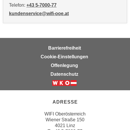
i
Telefon:
+43 5-7000-77
e
kundenservice@wifi-ooe.at
r
e
n
o
d
Barrierefreiheit
e
Cookie-Einstellungen
r
Offenlegung
k
l
Datenschutz
i
c
k
e
ADRESSE
n
WIFI Oberösterreich
S
Wiener Straße 150
i
4021 Linz
e