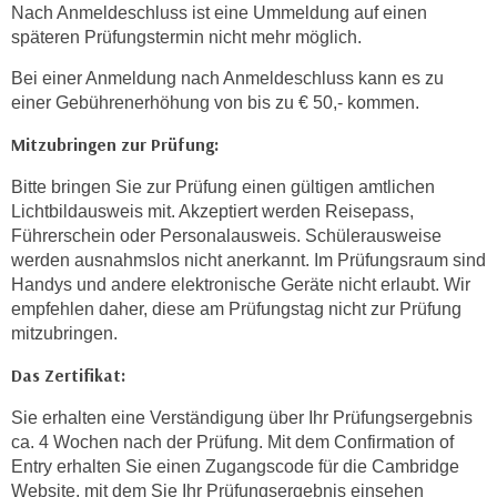
Nach Anmeldeschluss ist eine Ummeldung auf einen
k
späteren Prüfungstermin nicht mehr möglich.
e
n
Bei einer Anmeldung nach Anmeldeschluss kann es zu
S
einer Gebührenerhöhung von bis zu € 50,- kommen.
i
Mitzubringen zur Prüfung:
e
a
Bitte bringen Sie zur Prüfung einen gültigen amtlichen
u
Lichtbildausweis mit. Akzeptiert werden Reisepass,
f
Führerschein oder Personalausweis. Schülerausweise
"
werden ausnahmslos nicht anerkannt. Im Prüfungsraum sind
A
Handys und andere elektronische Geräte nicht erlaubt. Wir
empfehlen daher, diese am Prüfungstag nicht zur Prüfung
l
mitzubringen.
l
e
Das Zertifikat:
a
k
Sie erhalten eine Verständigung über Ihr Prüfungsergebnis
ca. 4 Wochen nach der Prüfung. Mit dem Confirmation of
z
Entry erhalten Sie einen Zugangscode für die Cambridge
e
Website, mit dem Sie Ihr Prüfungsergebnis einsehen
p