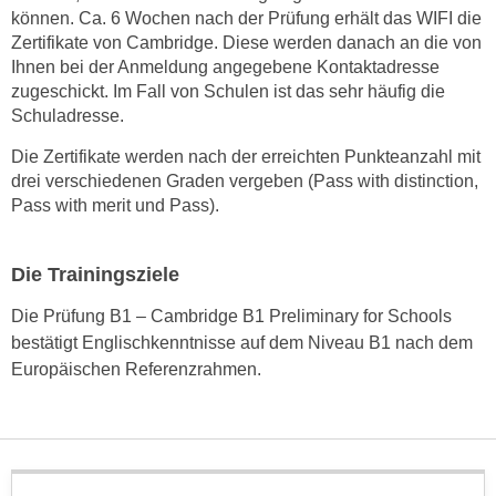
können. Ca. 6 Wochen nach der Prüfung erhält das WIFI die
t
Zertifikate von Cambridge. Diese werden danach an die von
i
Ihnen bei der Anmeldung angegebene Kontaktadresse
e
zugeschickt. Im Fall von Schulen ist das sehr häufig die
r
Schuladresse.
e
Die Zertifikate werden nach der erreichten Punkteanzahl mit
n
drei verschiedenen Graden vergeben (Pass with distinction,
"
Pass with merit und Pass).
,
u
m
Die Trainingsziele
a
Die Prüfung B1 – Cambridge B1 Preliminary for Schools
l
bestätigt Englischkenntnisse auf dem Niveau B1 nach dem
l
Europäischen Referenzrahmen.
e
A
r
t
e