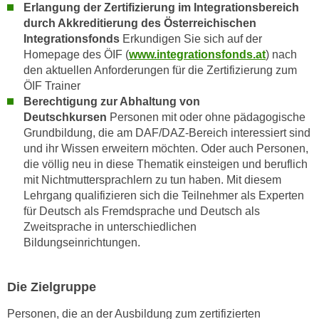
w
Erlangung der Zertifizierung im Integrationsbereich
i
durch Akkreditierung des Österreichischen
Integrationsfonds
Erkundigen Sie sich auf der
e
Homepage des ÖIF (
www.integrationsfonds.at
) nach
i
den aktuellen Anforderungen für die Zertifizierung zum
m
ÖIF Trainer
I
Berechtigung zur Abhaltung von
m
Deutschkursen
Personen mit oder ohne pädagogische
p
Grundbildung, die am DAF/DAZ-Bereich interessiert sind
r
und ihr Wissen erweitern möchten. Oder auch Personen,
e
die völlig neu in diese Thematik einsteigen und beruflich
s
mit Nichtmuttersprachlern zu tun haben. Mit diesem
s
Lehrgang qualifizieren sich die Teilnehmer als Experten
u
für Deutsch als Fremdsprache und Deutsch als
Zweitsprache in unterschiedlichen
m
Bildungseinrichtungen.
.
K
l
Die Zielgruppe
i
c
Personen, die an der Ausbildung zum zertifizierten