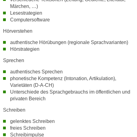
i
Märchen, …)
e
Lesestrategien
r
Computersoftware
e
Hörverstehen
n
o
authentische Hörübungen (regionale Sprachvarianten)
d
Hörstrategien
e
Sprechen
r
k
authentisches Sprechen
l
phonetische Kompetenz (Intonation, Artikulation),
Varietäten (D-A-CH)
i
Unterschiede des Sprachgebrauchs im öffentlichen und
c
privaten Bereich
k
e
Schreiben
n
gelenktes Schreiben
S
freies Schreiben
i
Schreibimpulse
e