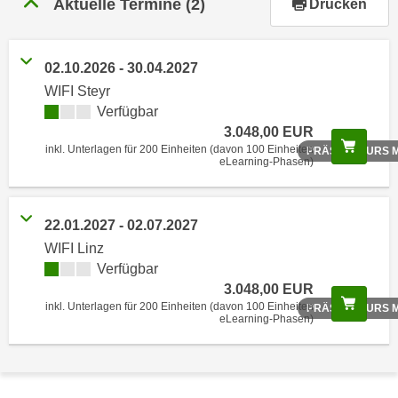
Aktuelle Termine
(2)
Drucken
r
h
a
02.10.2026 - 30.04.2027
l
WIFI Steyr
t
Verfügbar
e
3.048,00 EUR
n
Scree
inkl. Unterlagen für 200 Einheiten (davon 100 Einheiten
PRÄSENZKURS M
S
eLearning-Phasen)
i
e
i
22.01.2027 - 02.07.2027
n
WIFI Linz
d
Verfügbar
i
3.048,00 EUR
Scree
e
inkl. Unterlagen für 200 Einheiten (davon 100 Einheiten
PRÄSENZKURS M
eLearning-Phasen)
s
e
m
C