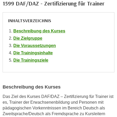
1599 DAF/DAZ - Zertifizierung für Trainer
o
o
k
INHALTSVERZEICHNIS
i
e
Beschreibung des Kurses
b
Die Zielgruppe
a
Die Voraussetzungen
n
Die Trainingsinhalte
n
Die Trainingsziele
e
r
,
d
e
Beschreibung des Kurses
r
Das Ziel des Kurses DAF/DAZ – Zertifizierung für Trainer ist
D
es, Trainer der Erwachsenenbildung und Personen mit
a
pädagogischen Vorkenntnissen im Bereich Deutsch als
t
Zweitsprache/Deutsch als Fremdsprache zu Kursleitern
e