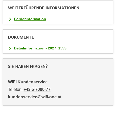
b
WEITERFÜHRENDE INFORMATIONEN
z
u
Förderinformation
l
e
h
DOKUMENTE
n
e
Detailinformation - 2027_1599
n
.
SIE HABEN FRAGEN?
WIFI Kundenservice
Telefon:
+43 5-7000-77
kundenservice@wifi-ooe.at