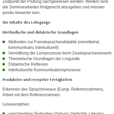
Zeitpunkt der Prüfung nachgewiesen werden. Weiters sind
n
die Seminararbeiten fristgerecht abzugeben und müssen
v
positiv bewertet sein.
o
n
Die Inhalte des Lehrgangs:
C
Methodische und didaktische Grundlagen
o
o
Methoden zur Fremdsprachendidaktik (vermittelnd,
k
kommunikativ, interkulturell)
i
Vermittlung der Lernprozesse beim Zweitsprachenerwerb
e
Theoretische Grundlagen der Linguistik
s
Didaktische Reflexion
z
Interkulturelle Kommunikationsprozesse
u
Produktive und rezeptive Fertigkeiten
a
k
Erkennen des Sprachniveaus (Europ. Referenzrahmen),
z
Arbeit mit dem Referenzrahmen
e
Leseverstehen
p
t
verschiedene Textsorten (Zeitung, Gedichte, Literatur,