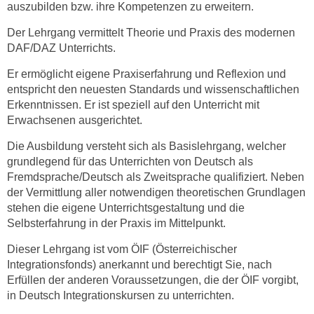
auszubilden bzw. ihre Kompetenzen zu erweitern.
n
Der Lehrgang vermittelt Theorie und Praxis des modernen
s
DAF/DAZ Unterrichts.
c
h
Er ermöglicht eigene Praxiserfahrung und Reflexion und
u
entspricht den neuesten Standards und wissenschaftlichen
t
Erkenntnissen. Er ist speziell auf den Unterricht mit
z
Erwachsenen ausgerichtet.
e
Die Ausbildung versteht sich als Basislehrgang, welcher
r
grundlegend für das Unterrichten von Deutsch als
k
Fremdsprache/Deutsch als Zweitsprache qualifiziert. Neben
l
der Vermittlung aller notwendigen theoretischen Grundlagen
ä
stehen die eigene Unterrichtsgestaltung und die
r
Selbsterfahrung in der Praxis im Mittelpunkt.
u
Dieser Lehrgang ist vom ÖIF (Österreichischer
n
Integrationsfonds) anerkannt und berechtigt Sie, nach
g
Erfüllen der anderen Voraussetzungen, die der ÖIF vorgibt,
s
in Deutsch Integrationskursen zu unterrichten.
o