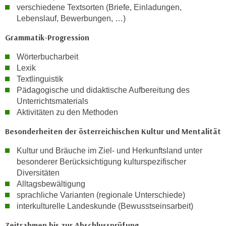
verschiedene Textsorten (Briefe, Einladungen,
a
Lebenslauf, Bewerbungen, …)
u
f
Grammatik-Progression
"
Wörterbucharbeit
E
Lexik
i
Textlinguistik
n
Pädagogische und didaktische Aufbereitung des
s
Unterrichtsmaterials
t
Aktivitäten zu den Methoden
e
Besonderheiten der österreichischen Kultur und Mentalität
l
l
Kultur und Bräuche im Ziel- und Herkunftsland unter
u
besonderer Berücksichtigung kulturspezifischer
n
Diversitäten
g
Alltagsbewältigung
e
sprachliche Varianten (regionale Unterschiede)
n
interkulturelle Landeskunde (Bewusstseinsarbeit)
"
Zeitrahmen bis zur Abschlussprüfung