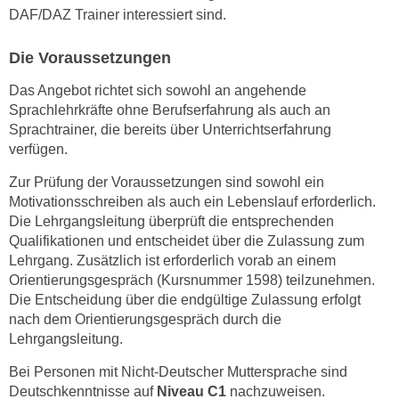
k
DAF/DAZ Trainer interessiert sind.
e
n
Die Voraussetzungen
S
Das Angebot richtet sich sowohl an angehende
i
Sprachlehrkräfte ohne Berufserfahrung als auch an
e
Sprachtrainer, die bereits über Unterrichtserfahrung
a
verfügen.
u
Zur Prüfung der Voraussetzungen sind sowohl ein
f
Motivationsschreiben als auch ein Lebenslauf erforderlich.
"
Die Lehrgangsleitung überprüft die entsprechenden
A
Qualifikationen und entscheidet über die Zulassung zum
l
Lehrgang. Zusätzlich ist erforderlich vorab an einem
l
Orientierungsgespräch (Kursnummer 1598) teilzunehmen.
e
Die Entscheidung über die endgültige Zulassung erfolgt
a
nach dem Orientierungsgespräch durch die
k
Lehrgangsleitung.
z
Bei Personen mit Nicht-Deutscher Muttersprache sind
e
Deutschkenntnisse auf
Niveau C1
nachzuweisen.
p