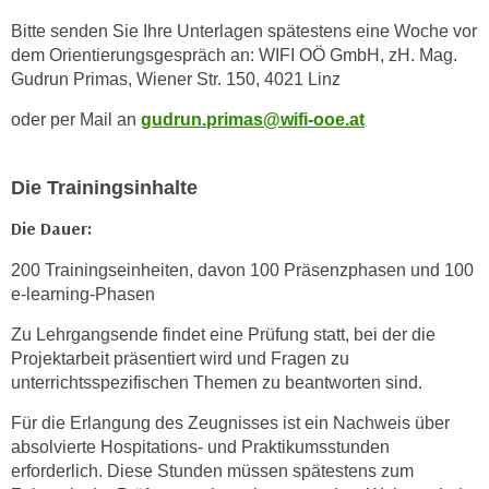
t
Bitte senden Sie Ihre Unterlagen spätestens eine Woche vor
i
dem Orientierungsgespräch an: WIFI OÖ GmbH, zH. Mag.
e
Gudrun Primas, Wiener Str. 150, 4021 Linz
r
oder per Mail an
gudrun.primas@wifi-ooe.at
e
n
"
Die Trainingsinhalte
,
Die Dauer:
u
m
200 Trainingseinheiten, davon 100 Präsenzphasen und 100
a
e-learning-Phasen
l
Zu Lehrgangsende findet eine Prüfung statt, bei der die
l
Projektarbeit präsentiert wird und Fragen zu
e
unterrichtsspezifischen Themen zu beantworten sind.
A
r
Für die Erlangung des Zeugnisses ist ein Nachweis über
t
absolvierte Hospitations- und Praktikumsstunden
e
erforderlich. Diese Stunden müssen spätestens zum