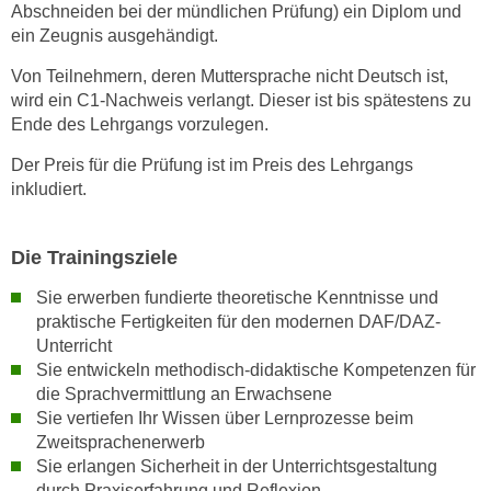
Abschneiden bei der mündlichen Prüfung) ein Diplom und
h
ein Zeugnis ausgehändigt.
l
Von Teilnehmern, deren Muttersprache nicht Deutsch ist,
e
wird ein C1-Nachweis verlangt. Dieser ist bis spätestens zu
n
Ende des Lehrgangs vorzulegen.
,
b
Der Preis für die Prüfung ist im Preis des Lehrgangs
z
inkludiert.
w
.
Die Trainingsziele
"
A
Sie erwerben fundierte theoretische Kenntnisse und
l
praktische Fertigkeiten für den modernen DAF/DAZ-
l
Unterricht
e
Sie entwickeln methodisch-didaktische Kompetenzen für
a
die Sprachvermittlung an Erwachsene
Sie vertiefen Ihr Wissen über Lernprozesse beim
b
Zweitsprachenerwerb
l
Sie erlangen Sicherheit in der Unterrichtsgestaltung
e
durch Praxiserfahrung und Reflexion