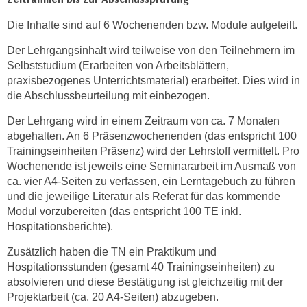
u
m
Die Inhalte sind auf 6 Wochenenden bzw. Module aufgeteilt.
n
Der Lehrgangsinhalt wird teilweise von den Teilnehmern im
u
Selbststudium (Erarbeiten von Arbeitsblättern,
r
praxisbezogenes Unterrichtsmaterial) erarbeitet. Dies wird in
j
die Abschlussbeurteilung mit einbezogen.
e
n
Der Lehrgang wird in einem Zeitraum von ca. 7 Monaten
abgehalten. An 6 Präsenzwochenenden (das entspricht 100
e
Trainingseinheiten Präsenz) wird der Lehrstoff vermittelt. Pro
C
Wochenende ist jeweils eine Seminararbeit im Ausmaß von
o
ca. vier A4-Seiten zu verfassen, ein Lerntagebuch zu führen
o
und die jeweilige Literatur als Referat für das kommende
k
Modul vorzubereiten (das entspricht 100 TE inkl.
i
Hospitationsberichte).
e
s
Zusätzlich haben die TN ein Praktikum und
Hospitationsstunden (gesamt 40 Trainingseinheiten) zu
z
absolvieren und diese Bestätigung ist gleichzeitig mit der
u
Projektarbeit (ca. 20 A4-Seiten) abzugeben.
z