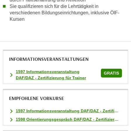
h
Sie qualifizieren sich für die Lehrtätigkeit in
n
verschiedenen Bildungseinrichtungen, inklusive ÖIF-
e
Kursen
n
"
,
u
m
d
INFORMATIONS­VERANSTALTUNGEN
i
1597 Informationsveranstaltung
e
GRATIS
DAF/DAZ - Zertifizierung für Trainer
C
o
o
EMPFOHLENE VORKURSE
k
i
1597 Informationsveranstaltung DAF/DAZ - Zertifizierung für Trainer
e
1598 Orientierungsgespräch DAF/DAZ - Zertifizierung für Trainer
s
a