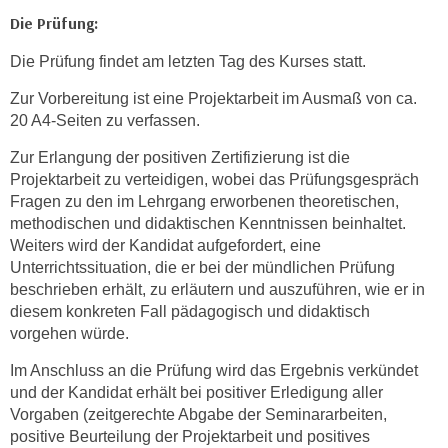
u
Die Prüfung:
l
Die Prüfung findet am letzten Tag des Kurses statt.
a
s
Zur Vorbereitung ist eine Projektarbeit im Ausmaß von ca.
s
20 A4-Seiten zu verfassen.
e
Zur Erlangung der positiven Zertifizierung ist die
n
Projektarbeit zu verteidigen, wobei das Prüfungsgespräch
,
Fragen zu den im Lehrgang erworbenen theoretischen,
d
methodischen und didaktischen Kenntnissen beinhaltet.
i
Weiters wird der Kandidat aufgefordert, eine
e
Unterrichtssituation, die er bei der mündlichen Prüfung
S
beschrieben erhält, zu erläutern und auszuführen, wie er in
i
diesem konkreten Fall pädagogisch und didaktisch
e
vorgehen würde.
a
Im Anschluss an die Prüfung wird das Ergebnis verkündet
u
und der Kandidat erhält bei positiver Erledigung aller
s
Vorgaben (zeitgerechte Abgabe der Seminararbeiten,
w
positive Beurteilung der Projektarbeit und positives
ä