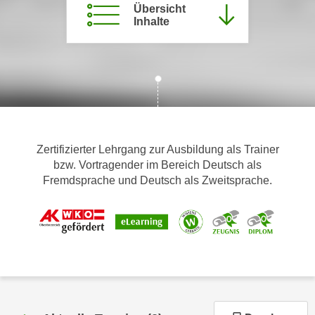
Übersicht
m
Inhalte
a
t
i
o
n
e
n
Zertifizierter Lehrgang zur Ausbildung als Trainer
z
bzw. Vortragender im Bereich Deutsch als
u
Fremdsprache und Deutsch als Zweitsprache.
C
o
o
k
i
e
s
e