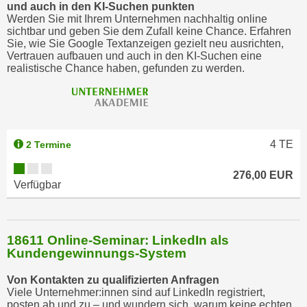
h
und auch in den KI-Suchen punkten
Werden Sie mit Ihrem Unternehmen nachhaltig online
n
sichtbar und geben Sie dem Zufall keine Chance. Erfahren
e
Sie, wie Sie Google Textanzeigen gezielt neu ausrichten,
n
Vertrauen aufbauen und auch in den KI-Suchen eine
realistische Chance haben, gefunden zu werden.
"
,
u
m
d
4
TE
2 Termine
i
e
276,00 EUR
Verfügbar
C
o
o
k
18611 Online-Seminar: LinkedIn als
i
Kundengewinnungs-System
e
Von Kontakten zu qualifizierten Anfragen
s
Viele Unternehmer:innen sind auf LinkedIn registriert,
a
posten ab und zu – und wundern sich, warum keine echten