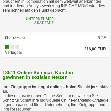
brauchen“ in Kombination mit dem weltweit anerkannten
a
und fundierten Analysewerkzeug INSIGHT MDI® wird dies
sehr schnell auf den Punkt gebracht.
u
f
"
E
i
6
TE
3 Termine
n
s
316,00 EUR
Verfügbar
t
e
l
l
18511 Online-Seminar: Kunden
gewinnen in sozialen Netzen
u
n
Ihre Zielgruppe ist längst online – holen Sie sie jetzt aktiv
g
ab.
e
In diesem praxisnahen Online-Seminar entwickeln Sie
Schritt für Schritt Ihre individuelle Online-Marketing-Strategie
n
– genau passend für Ihr Unternehmen, Ihre Zielgruppe und
"
Ihre Ressourcen.