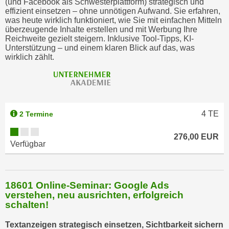
(und Facebook als Schwesterplattform) strategisch und
effizient einsetzen – ohne unnötigen Aufwand. Sie erfahren,
h
was heute wirklich funktioniert, wie Sie mit einfachen Mitteln
l
überzeugende Inhalte erstellen und mit Werbung Ihre
e
Reichweite gezielt steigern. Inklusive Tool-Tipps, KI-
Unterstützung – und einem klaren Blick auf das, was
n
wirklich zählt.
,
b
z
w
.
4
TE
2 Termine
"
A
276,00 EUR
Verfügbar
l
l
e
a
18601 Online-Seminar: Google Ads
verstehen, neu ausrichten, erfolgreich
b
schalten!
l
e
Textanzeigen strategisch einsetzen, Sichtbarkeit sichern