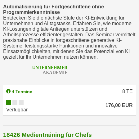
k
Automatisierung für Fortgeschrittene ohne
e
Programmierkenntnisse
Entdecken Sie die nächste Stufe der KI-Entwicklung für
n
Unternehmen und Alltagstasks. Erfahren Sie, wie moderne
S
KI-Lösungen digitale Anliegen unterstützen und
i
Arbeitsprozesse effizienter gestalten. Das Seminar vermittelt
praxisnahe Einblicke in fortgeschrittene generative KI-
e
Systeme, leistungsstarke Funktionen und innovative
a
Einsatzmöglichkeiten, mit denen Sie das Potenzial von KI
u
gezielt für Ihr Unternehmen nutzen können.
f
"
A
l
8
TE
4 Termine
l
e
176,00 EUR
a
Verfügbar
k
z
e
18426 Medientraining für Chefs
p