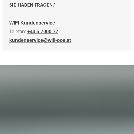
SIE HABEN FRAGEN?
o
o
k
WIFI Kundenservice
i
Telefon:
+43 5-7000-77
e
b
kundenservice@wifi-ooe.at
a
n
n
e
r
,
d
e
r
D
a
t
e