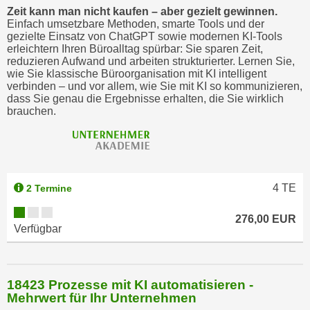
w
Zeit kann man nicht kaufen – aber gezielt gewinnen.
i
Einfach umsetzbare Methoden, smarte Tools und der
gezielte Einsatz von ChatGPT sowie modernen KI-Tools
e
erleichtern Ihren Büroalltag spürbar: Sie sparen Zeit,
i
reduzieren Aufwand und arbeiten strukturierter. Lernen Sie,
m
wie Sie klassische Büroorganisation mit KI intelligent
verbinden – und vor allem, wie Sie mit KI so kommunizieren,
I
dass Sie genau die Ergebnisse erhalten, die Sie wirklich
m
brauchen.
p
r
e
s
s
4
TE
2 Termine
u
276,00 EUR
m
Verfügbar
.
K
l
18423 Prozesse mit KI automatisieren -
i
Mehrwert für Ihr Unternehmen
c