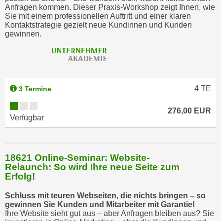
b
Anfragen kommen. Dieser Praxis-Workshop zeigt Ihnen, wie
Sie mit einem professionellen Auftritt und einer klaren
z
Kontaktstrategie gezielt neue Kundinnen und Kunden
u
gewinnen.
l
e
h
n
4
TE
3 Termine
e
n
276,00 EUR
.
Verfügbar
18621 Online-Seminar: Website-
Relaunch: So wird Ihre neue Seite zum
Erfolg!
Schluss mit teuren Webseiten, die nichts bringen – so
gewinnen Sie Kunden und Mitarbeiter mit Garantie!
Ihre Website sieht gut aus – aber Anfragen bleiben aus? Sie