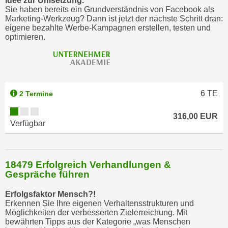
Idee zur Umsetzung.
i
Sie haben bereits ein Grundverständnis von Facebook als
Marketing-Werkzeug? Dann ist jetzt der nächste Schritt dran:
e
eigene bezahlte Werbe-Kampagnen erstellen, testen und
r
optimieren.
e
n
o
d
e
6
TE
2 Termine
r
316,00 EUR
k
Verfügbar
l
i
c
18479 Erfolgreich Verhandlungen &
k
Gespräche führen
e
n
Erfolgsfaktor Mensch?!
S
Erkennen Sie Ihre eigenen Verhaltensstrukturen und
Möglichkeiten der verbesserten Zielerreichung. Mit
i
bewährten Tipps aus der Kategorie „was Menschen
e