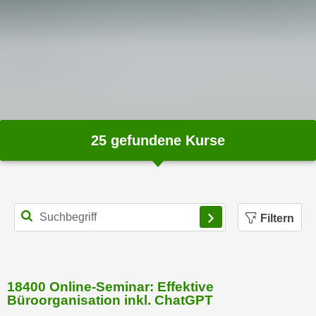
n
s
c
h
u
t
z
e
25
gefundene Kurse
r
k
l
ä
Filtern
r
u
n
g
18400 Online-Seminar: Effektive
s
Büroorganisation inkl. ChatGPT
o