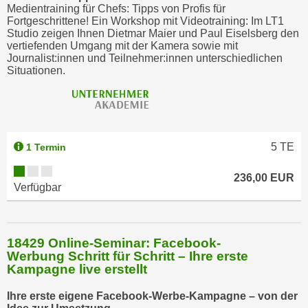
n
Medientraining für Chefs: Tipps von Profis für
v
Fortgeschrittene! Ein Workshop mit Videotraining: Im LT1
Studio zeigen Ihnen Dietmar Maier und Paul Eiselsberg den
o
vertiefenden Umgang mit der Kamera sowie mit
n
Journalist:innen und Teilnehmer:innen unterschiedlichen
C
Situationen.
o
o
k
i
5
TE
1 Termin
e
s
236,00 EUR
z
Verfügbar
u
a
k
18429 Online-Seminar: Facebook-
z
Werbung Schritt für Schritt – Ihre erste
Kampagne live erstellt
e
p
Ihre erste eigene Facebook-Werbe-Kampagne – von der
t