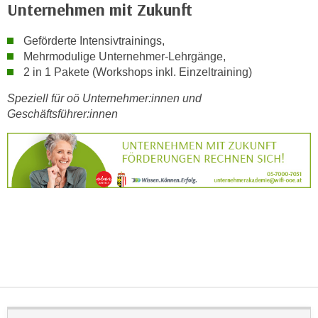
r
Unternehmen mit Zukunft
h
a
Geförderte Intensivtrainings,
l
Mehrmodulige Unternehmer-Lehrgänge,
2 in 1 Pakete (Workshops inkl. Einzeltraining)
t
e
Speziell für oö Unternehmer:innen und
n
Geschäftsführer:innen
S
i
e
i
n
d
i
e
s
e
m
C