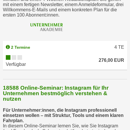
u
mit einem fertigen Newsletter, einem Anmeldeformular, drei
Willkommens-E-Mails und einem konkreten Plan für die
l
ersten 100 Abonnent:innen.
a
s
s
e
n
4
TE
2 Termine
,
d
276,00 EUR
Verfügbar
i
e
S
18588 Online-Seminar: Instagram für Ihr
i
Unternehmen bestmöglich verstehen &
e
nutzen
a
u
Für Unternehmer:innen, die Instagram professionell
einsetzen wollen – mit Struktur, Tools und einem klaren
s
Fahrplan.
w
In diesem Online-Seminar lernen Sie, wie Sie Instagram
ä