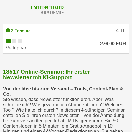
u
m
n
u
r
4
TE
2 Termine
j
276,00 EUR
e
Verfügbar
n
e
C
18517 Online-Seminar: Ihr erster
o
Newsletter mit KI-Support
o
k
Von der Idee bis zum Versand – Tools, Content-Plan &
i
Co.
Sie wissen, dass Newsletter funktionieren. Aber: Was
e
schreibe ich? Wie gewinne ich Abonnent:innen? Welches
s
Tool? Wie halte ich durch? In diesem 4-stündigen Seminar
z
erstellen Sie Ihren ersten Newsletter – von der Anmeldung
bis zum versandfertigen Inhalt. Mit KI generieren Sie 50
u
Content-Ideen in 5 Minuten, ein Gratis-Angebot in 10
z
Minuten und einen 4-Wochen-Redaktionsplan. Sie gehen