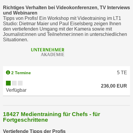
t
Richtiges Verhalten bei Videokonferenzen, TV Interviews
und Webinaren
i
Tipps von Profis! Ein Workshop mit Videotraining im LT1
e
Studio: Dietmar Maier und Paul Eiselsberg zeigen Ihnen
r
den vertiefenden Umgang mit der Kamera sowie mit
Journalist:innen und Teilnehmer:innen in unterschiedlichen
e
Situationen.
n
"
,
u
m
5
TE
2 Termine
a
l
236,00 EUR
Verfügbar
l
e
A
r
18427 Medientraining für Chefs - für
Fortgeschrittene
t
e
Vertiefende Tipps der Profis