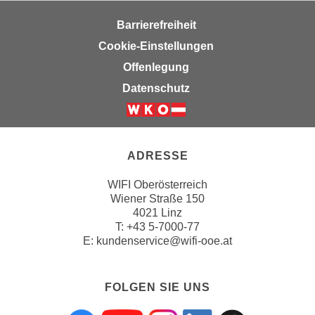
u
m
Barrierefreiheit
n
Cookie-Einstellungen
u
Offenlegung
r
Datenschutz
j
e
n
e
ADRESSE
C
o
WIFI Oberösterreich
o
Wiener Straße 150
k
4021 Linz
i
T:
+43 5-7000-77
e
E:
kundenservice@wifi-ooe.at
s
z
FOLGEN SIE UNS
u
z