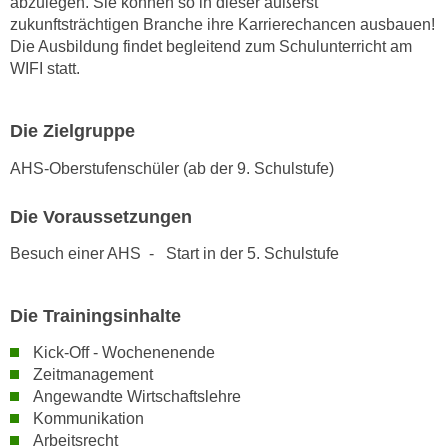
abzulegen. Sie können so in dieser äußerst
n
zukunftsträchtigen Branche ihre Karrierechancen ausbauen!
Die Ausbildung findet begleitend zum Schulunterricht am
s
WIFI statt.
c
h
u
Die Zielgruppe
t
z
AHS-Oberstufenschüler (ab der 9. Schulstufe)
e
r
Die Voraussetzungen
k
Besuch einer AHS - Start in der 5. Schulstufe
l
ä
r
Die Trainingsinhalte
u
Kick-Off - Wochenenende
n
Zeitmanagement
g
Angewandte Wirtschaftslehre
s
Kommunikation
o
Arbeitsrecht