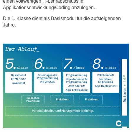
einen vollwertigen IT-Lehrabschluss in
k
Applikationsentwicklung/Coding abzulegen.
e
Die 1. Klasse dient als Basismodul für die aufsteigenden
n
Jahre.
S
i
e
a
u
f
"
A
l
l
e
a
k
z
e
p