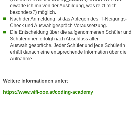
n
erwarte ich mir von der Ausbildung, was reizt mich
v
besonders?) möglich.
o
Nach der Anmeldung ist das Ablegen des IT-Neigungs-
n
Check und Auswahlgespräch Voraussetzung.
C
Die Entscheidung über die aufgenommenen Schüler und
o
Schülerinnen erfolgt nach Abschluss aller
o
Auswahlgespräche. Jeder Schüler und jede Schülerin
erhält danach eine entsprechende Information über die
k
Aufnahme.
i
e
s
Weitere Informationen unter:
z
u
https://www.wifi-ooe.at/coding-academy
a
k
z
e
p
t