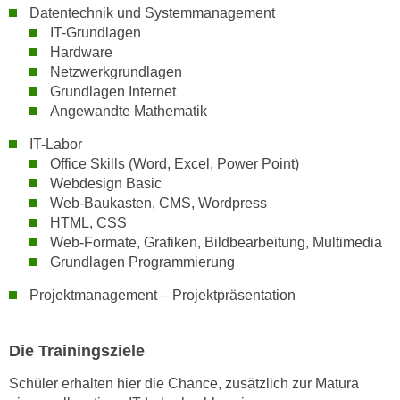
w
Datentechnik und Systemmanagement
i
IT-Grundlagen
e
Hardware
i
Netzwerkgrundlagen
Grundlagen Internet
m
Angewandte Mathematik
I
m
IT-Labor
p
Office Skills (Word, Excel, Power Point)
r
Webdesign Basic
e
Web-Baukasten, CMS, Wordpress
s
HTML, CSS
s
Web-Formate, Grafiken, Bildbearbeitung, Multimedia
Grundlagen Programmierung
u
m
Projektmanagement – Projektpräsentation
.
K
l
Die Trainingsziele
i
Schüler erhalten hier die Chance, zusätzlich zur Matura
c