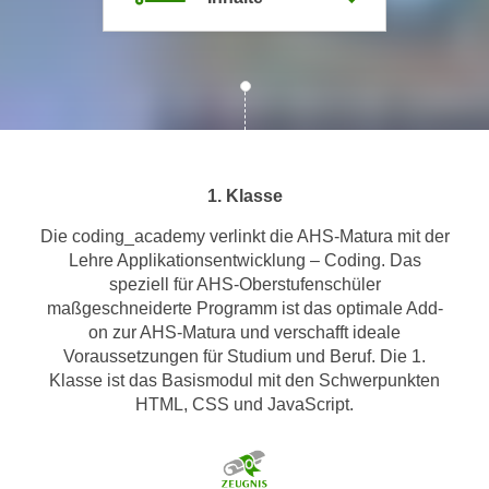
m
a
t
i
o
n
e
1. Klasse
n
z
Die coding_academy verlinkt die AHS-Matura mit der
Lehre Applikationsentwicklung – Coding. Das
u
speziell für AHS-Oberstufenschüler
C
maßgeschneiderte Programm ist das optimale Add-
o
on zur AHS-Matura und verschafft ideale
o
Voraussetzungen für Studium und Beruf. Die 1.
k
Klasse ist das Basismodul mit den Schwerpunkten
i
HTML, CSS und JavaScript.
e
s
e