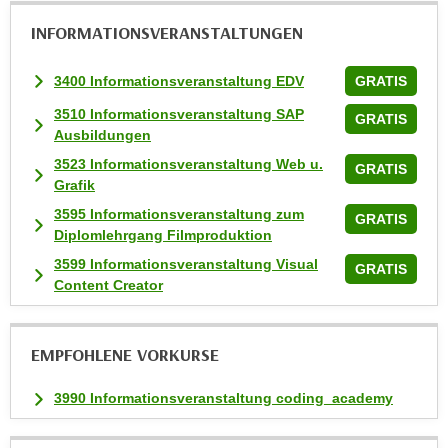
i
INFORMATIONS­VERANSTALTUNGEN
e
r
3400 Informationsveranstaltung EDV
GRATIS
e
n
3510 Informationsveranstaltung SAP
GRATIS
o
Ausbildungen
d
3523 Informationsveranstaltung Web u.
GRATIS
e
Grafik
r
3595 Informationsveranstaltung zum
GRATIS
k
Diplomlehrgang Filmproduktion
l
3599 Informationsveranstaltung Visual
GRATIS
i
Content Creator
c
k
e
EMPFOHLENE VORKURSE
n
S
3990 Informationsveranstaltung coding_academy
i
e