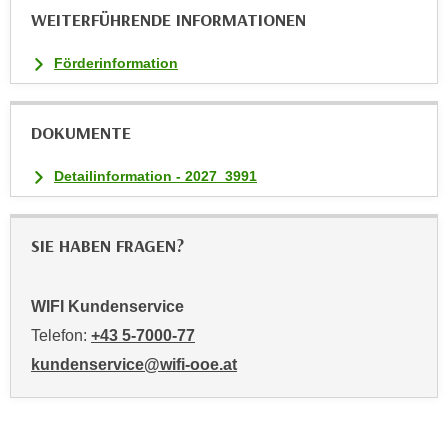
WEITERFÜHRENDE INFORMATIONEN
a
u
Förderinformation
f
"
E
DOKUMENTE
i
n
Detailinformation - 2027_3991
s
t
e
SIE HABEN FRAGEN?
l
l
WIFI Kundenservice
u
n
Telefon:
+43 5-7000-77
g
kundenservice@wifi-ooe.at
e
n
"