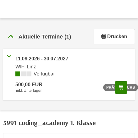
r
h
a
l
t
Aktuelle Termine
(1)
Drucken
e
n
S
11.09.2026 - 30.07.2027
i
WIFI Linz
e
Verfügbar
i
n
500,00 EUR
Scree
PRÄSENZKURS
d
inkl. Unterlagen
i
e
s
e
3991 coding_academy 1. Klasse
m
C