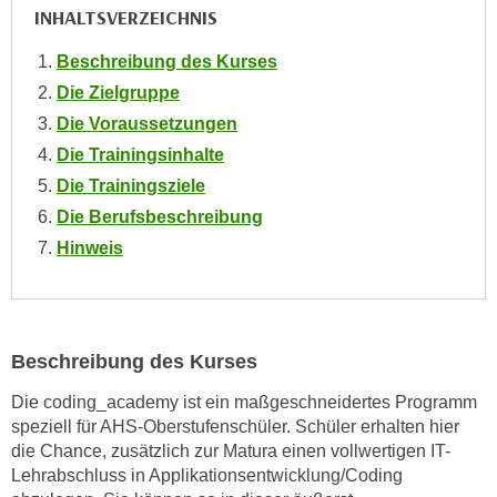
INHALTSVERZEICHNIS
o
o
Beschreibung des Kurses
k
Die Zielgruppe
i
e
Die Voraussetzungen
b
Die Trainingsinhalte
a
Die Trainingsziele
n
Die Berufsbeschreibung
n
Hinweis
e
r
,
d
Beschreibung des Kurses
e
r
Die coding_academy ist ein maßgeschneidertes Programm
D
speziell für AHS-Oberstufenschüler. Schüler erhalten hier
a
die Chance, zusätzlich zur Matura einen vollwertigen IT-
t
Lehrabschluss in Applikationsentwicklung/Coding
e