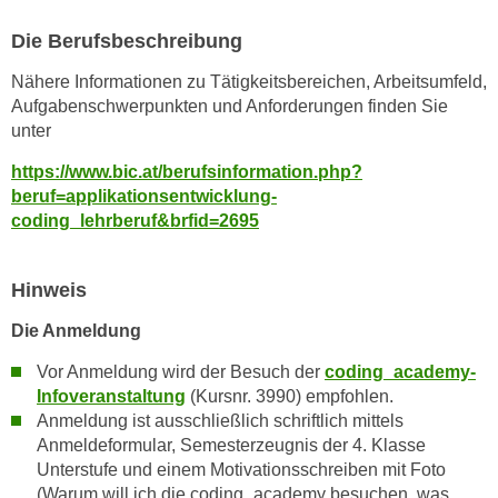
t
Die Berufsbeschreibung
i
e
Nähere Informationen zu Tätigkeitsbereichen, Arbeitsumfeld,
r
Aufgabenschwerpunkten und Anforderungen finden Sie
unter
e
n
https://www.bic.at/berufsinformation.php?
"
beruf=applikationsentwicklung-
,
coding_lehrberuf&brfid=2695
u
m
Hinweis
a
l
Die Anmeldung
l
e
Vor Anmeldung wird der Besuch der
coding_academy-
Infoveranstaltung
(Kursnr. 3990) empfohlen.
A
Anmeldung ist ausschließlich schriftlich mittels
r
Anmeldeformular, Semesterzeugnis der 4. Klasse
t
Unterstufe und einem Motivationsschreiben mit Foto
e
(Warum will ich die coding_academy besuchen, was