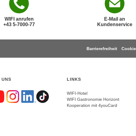
WIFI anrufen
E-Mail an
+43 5-7000-77
Kundenservice
Barrierefreiheit
Cookie
 UNS
LINKS
WIFI-Hotel
WIFI Gastronomie Horizont
gen sie uns auf Faceboo
Folgen sie uns auf Yout
Folgen sie uns auf In
Folgen sie uns auf
Folgen sie uns a
Kooperation mit 4youCard