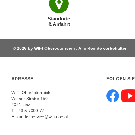
p
t
Standorte
i
& Anfahrt
e
r
e
© 2026 by WIFI Oberösterreich / Alle Rechte vorbehalten
n
"
,
u
m
ADRESSE
FOLGEN SIE
a
l
WIFI Oberösterreich
Wiener Straße 150
l
Fol
4021 Linz
e
T:
+43 5-7000-77
A
E:
kundenservice@wifi-ooe.at
r
t