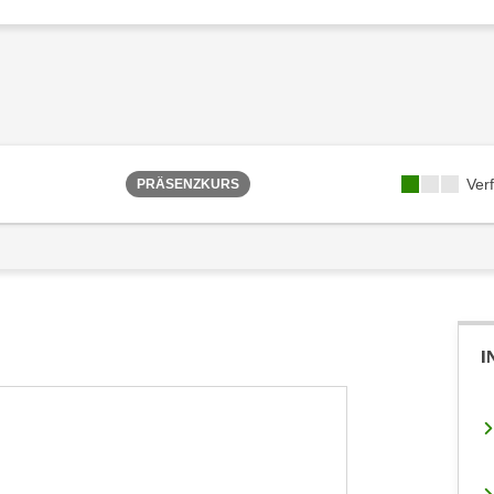
Ver
PRÄSENZKURS
I