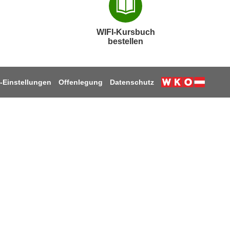
WIFI-Kursbuch
bestellen
-Einstellungen
Offenlegung
Datenschutz
k
ube
stagram
 LinkedIn
uf TikTok