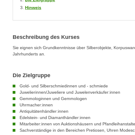
C
Hinweis
o
o
k
i
Beschreibung des Kurses
e
b
Sie eignen sich Grundkenntnisse über Silberobjekte, Korpusware
a
Jahrhunderts an.
n
n
Die Zielgruppe
e
r
Gold- und Silberschmiedinnen und - schmiede
,
Juwelierinnen/Juweliere und Juwelenverkäufer:innen
d
Gemmologinnen und Gemmologen
e
Uhrmacher:innen
Antiquitätenhändler:innen
r
Edelstein- und Diamanthändler:innen
D
Mitarbeiter:innen von Auktionshäusern und Pfandleihanstalt
a
Sachverständige in den Bereichen Pretiosen, Uhren Modes
t