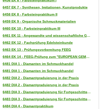
6456 EK 6 - Farbsteinpraktikum I
6457 EK 7 - Synthesen, Imitationen, Kunstprodukte
6458 EK 8 - Farbsteinpraktikum II
6459 EK 9 - Organische Schmuckmaterialien
6460 EK 10 - Farbsteinpraktikum III
6461 EK 11 - Angewandte und wissenschaftliche Gemmologie
6462 EK 12 - Fachprüfung Edelsteinkunde
6463 EK 13 - Prüfungsvorbereitung FEEG
6464 EK 14 - FEEG-Prüfung zum "EUROPEAN GEMMOLOGIST"
6481 DIA 1 - Diamanten im Schmuckhandel
6481 DIA 1 - Diamanten im Schmuckhandel
6482 DIA 2 - Diamantgraduierung in der Praxis
6482 DIA 2 - Diamantgraduierung in der Praxis
6483 DIA 3 - Diamantgraduierung für Fortgeschrittene
6483 DIA 3 - Diamantgraduierung für Fortgeschrittene
6484 DIA 4 - Diamantpraktikum