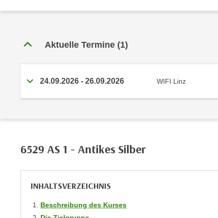
e
r
h
a
Aktuelle Termine
(1)
l
t
e
24.09.2026 - 26.09.2026
WIFI Linz
n
S
i
e
i
n
6529 AS 1 - Antikes Silber
d
i
e
INHALTSVERZEICHNIS
s
e
Beschreibung des Kurses
m
Die Zielgruppe