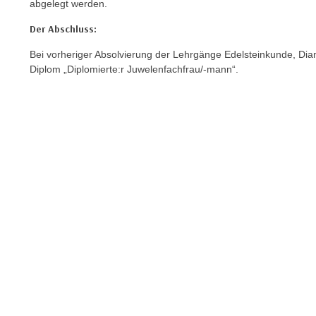
o
abgelegt werden.
w
Der Abschluss:
i
e
Bei vorheriger Absolvierung der Lehrgänge Edelsteinkunde, Di
Diplom „Diplomierte:r Juwelenfachfrau/-mann“.
i
m
I
m
p
r
e
s
s
u
m
.
K
l
i