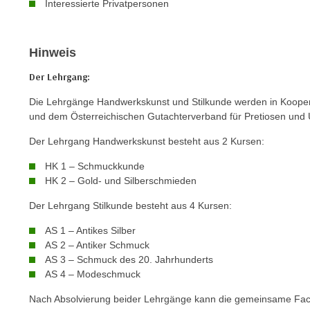
Interessierte Privatpersonen
e
n
s
Hinweis
c
Der Lehrgang:
h
u
Die Lehrgänge Handwerkskunst und Stilkunde werden in Koope
t
und dem Österreichischen Gutachterverband für Pretiosen und
z
Der Lehrgang Handwerkskunst besteht aus 2 Kursen:
e
r
HK 1 – Schmuckkunde
k
HK 2 – Gold- und Silberschmieden
l
Der Lehrgang Stilkunde besteht aus 4 Kursen:
ä
r
AS 1 – Antikes Silber
AS 2 – Antiker Schmuck
u
AS 3 – Schmuck des 20. Jahrhunderts
n
AS 4 – Modeschmuck
g
s
Nach Absolvierung beider Lehrgänge kann die gemeinsame Fac