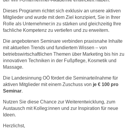
r
h
Dieses Programm richtet sich exklusiv an unsere aktiven
a
Mitglieder und wurde mit dem Ziel konzipiert, Sie in Ihrer
l
Rolle als Unternehmer:in zu stärken und gleichzeitig Ihre
fachliche Kompetenz zu vertiefen und zu erweitern.
t
e
Die angebotenen Seminare verbinden praxisnahe Inhalte
n
mit aktuellen Trends und fundiertem Wissen – von
S
betriebswirtschaftlichen Themen über Marketing bis hin zu
i
innovativen Techniken in der Fußpflege, Kosmetik und
e
Massage.
i
Die Landesinnung OÖ fördert die Seminarteilnahme für
n
aktiven Mitglieder mit einem Zuschuss von
je € 100 pro
d
Seminar
.
i
e
Nutzen Sie diese Chance zur Weiterentwicklung, zum
s
Austausch mit Kolleg:innen und zur Inspiration für neue
Ideen.
e
m
Herzlichst,
C