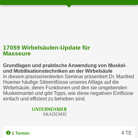
u
l
a
s
s
e
17059 Wirbelsäulen-Update für
n
Masseure
,
d
Grundlagen und praktische Anwendung von Muskel-
und Mobilisationstechniken an der Wirbelsäule
i
In diesem praxisorientierten Seminar präsentiert Dr. Manfred
e
Huemer häufige Störeinflüsse unseres Alltags auf die
S
Wirbelsäule, deren Funktionen und den sie umgebenden
Muskelmantel und gibt Tipps, wie diese negativen Einflüsse
i
einfach und effizient zu beheben sind.
e
a
u
s
w
4
TE
1 Termin
ä