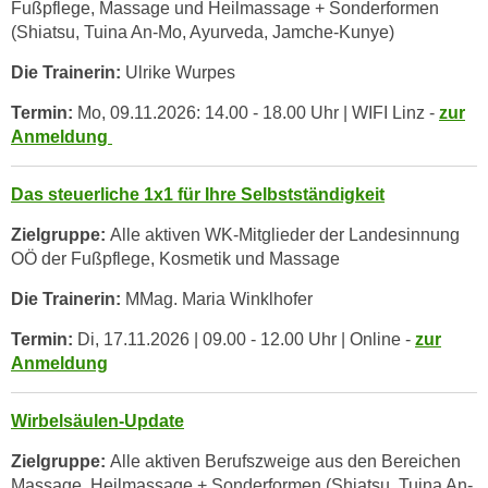
Fußpflege, Massage und Heilmassage + Sonderformen
i
(Shiatsu, Tuina An-Mo, Ayurveda, Jamche-Kunye)
e
r
Die Trainerin:
Ulrike Wurpes
e
Termin:
Mo, 09.11.2026: 14.00 - 18.00 Uhr | WIFI Linz -
zur
n
Anmeldung
o
d
Das steuerliche 1x1 für Ihre Selbstständigkeit
e
r
Zielgruppe:
Alle aktiven WK-Mitglieder der Landesinnung
k
OÖ der Fußpflege, Kosmetik und Massage
l
Die Trainerin:
MMag. Maria Winklhofer
i
c
Termin:
Di, 17.11.2026 | 09.00 - 12.00 Uhr | Online -
zur
k
Anmeldung
e
n
Wirbelsäulen-Update
S
i
Zielgruppe:
Alle aktiven Berufszweige aus den Bereichen
Massage, Heilmassage + Sonderformen (Shiatsu, Tuina An-
e