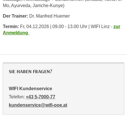
Mo, Ayurveda, Jamche-Kunye)
a
u
Der Trainer:
Dr. Manfred Huemer
f
Termin:
Fr, 04.12.2026 | 09.00 - 13.00 Uhr | WIFI Linz -
zur
"
Anmeldung
E
i
n
s
t
e
SIE HABEN FRAGEN?
l
l
u
WIFI Kundenservice
n
Telefon:
+43 5-7000-77
g
kundenservice@wifi-ooe.at
e
n
"