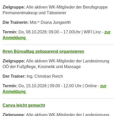
t
Zielgruppe:
Alle aktiven WK-Mitglieder der Berufsgruppe
i
Permanentmakeup und Tätowierer
e
Die Trainerin:
Mst.ⁱⁿ Diana Jungwirth
r
e
Termin:
Do, 08.10.2026: 09.00 – 17.00Uhr | WIFI Linz -
zur
n
Anmeldung
"
,
Ihren Büroalltag zeitsparend organisieren
u
Zielgruppe:
Alle aktiven WK-Mitglieder der Landesinnung
m
OÖ der Fußpflege, Kosmetik und Massage
a
l
Der Trainer:
Ing. Christian Reich
l
Termin:
Do, 15.10.2026 | 09.00 - 12.00 Uhr | Online -
zur
e
Anmeldung
A
r
Canva leicht gemacht
t
e
Zielgruppe:
Alle aktiven WK-Mitglieder der Landesinnung