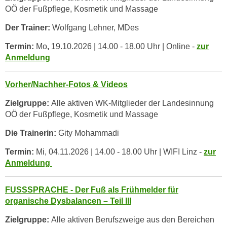
n
OÖ der Fußpflege, Kosmetik und Massage
v
Der Trainer:
Wolfgang Lehner, MDes
o
n
Termin:
Mo
,
19.10.2026 | 14.00 - 18.00 Uhr | Online -
zur
C
Anmeldung
o
o
Vorher/Nachher-Fotos & Videos
k
i
Zielgruppe:
Alle aktiven WK-Mitglieder der Landesinnung
e
OÖ der Fußpflege, Kosmetik und Massage
s
Die Trainerin:
Gity Mohammadi
z
u
Termin:
Mi, 04.11.2026 | 14.00 - 18.00 Uhr | WIFI Linz -
zur
a
Anmeldung
k
z
FUSSSPRACHE - Der Fuß als Frühmelder für
e
organische Dysbalancen – Teil III
p
Zielgruppe:
Alle aktiven Berufszweige aus den Bereichen
t