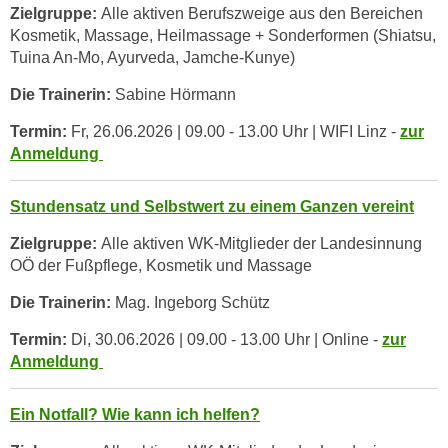
Zielgruppe:
Alle aktiven Berufszweige aus den Bereichen
n
Kosmetik, Massage, Heilmassage + Sonderformen (Shiatsu,
s
Tuina An-Mo, Ayurveda, Jamche-Kunye)
c
Die Trainerin:
Sabine Hörmann
h
u
Termin:
Fr, 26.06.2026 | 09.00 - 13.00 Uhr | WIFI Linz -
zur
t
Anmeldung
z
e
Stundensatz und Selbstwert zu einem Ganzen vereint
r
k
Zielgruppe:
Alle aktiven WK-Mitglieder der Landesinnung
l
OÖ der Fußpflege, Kosmetik und Massage
ä
Die Trainerin:
Mag. Ingeborg Schütz
r
u
Termin:
Di, 30.06.2026 | 09.00 - 13.00 Uhr | Online -
zur
n
Anmeldung
g
s
Ein Notfall? Wie kann ich helfen?
o