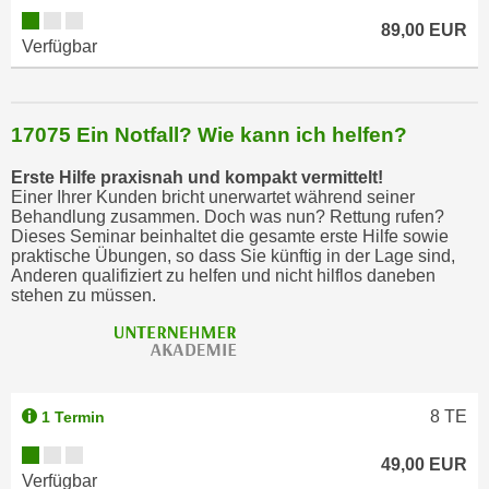
h
89,00 EUR
Verfügbar
l
e
n
,
17075 Ein Notfall? Wie kann ich helfen?
b
Erste Hilfe praxisnah und kompakt vermittelt!
z
Einer Ihrer Kunden bricht unerwartet während seiner
w
Behandlung zusammen. Doch was nun? Rettung rufen?
.
Dieses Seminar beinhaltet die gesamte erste Hilfe sowie
praktische Übungen, so dass Sie künftig in der Lage sind,
"
Anderen qualifiziert zu helfen und nicht hilflos daneben
A
stehen zu müssen.
l
l
e
a
8
TE
1 Termin
b
l
49,00 EUR
e
Verfügbar