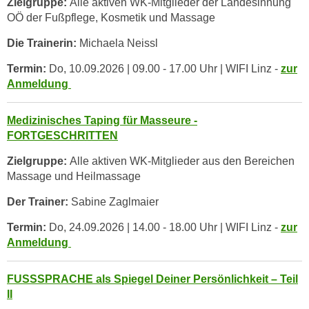
Zielgruppe:
Alle aktiven WK-Mitglieder der Landesinnung
w
OÖ der Fußpflege, Kosmetik und Massage
i
e
Die Trainerin:
Michaela Neissl
i
Termin:
Do, 10.09.2026 | 09.00 - 17.00 Uhr | WIFI Linz -
zur
m
Anmeldung
I
m
Medizinisches Taping für Masseure -
p
FORTGESCHRITTEN
r
e
Zielgruppe:
Alle aktiven WK-Mitglieder aus den Bereichen
s
Massage und Heilmassage
s
Der Trainer:
Sabine Zaglmaier
u
m
Termin:
Do, 24.09.2026 | 14.00 - 18.00 Uhr | WIFI Linz -
zur
.
Anmeldung
K
l
FUSSSPRACHE als Spiegel Deiner Persönlichkeit – Teil
i
II
c