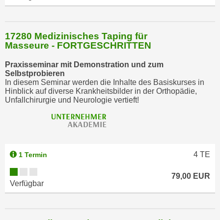
h
n
e
17280 Medizinisches Taping für
n
Masseure - FORTGESCHRITTEN
"
,
Praxisseminar mit Demonstration und zum
Selbstprobieren
u
In diesem Seminar werden die Inhalte des Basiskurses in
m
Hinblick auf diverse Krankheitsbilder in der Orthopädie,
d
Unfallchirurgie und Neurologie vertieft!
i
e
C
o
4
TE
1 Termin
o
k
79,00 EUR
i
Verfügbar
e
s
a