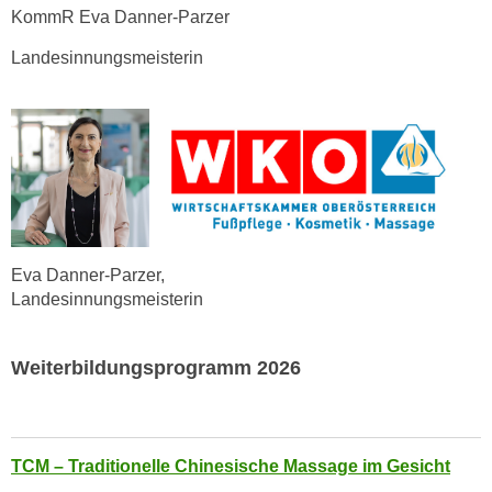
o
KommR Eva Danner-Parzer
o
Landesinnungsmeisterin
k
i
e
b
a
n
n
e
Eva Danner-Parzer,
r
Landesinnungsmeisterin
,
d
e
Weiterbildungsprogramm 2026
r
D
a
t
TCM – Traditionelle Chinesische Massage im Gesicht
e