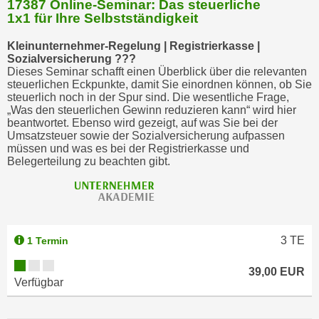
17387 Online-Seminar: Das steuerliche
b
1x1 für Ihre Selbstständigkeit
z
u
Kleinunternehmer-Regelung | Registrierkasse |
Sozialversicherung ???
l
Dieses Seminar schafft einen Überblick über die relevanten
e
steuerlichen Eckpunkte, damit Sie einordnen können, ob Sie
h
steuerlich noch in der Spur sind. Die wesentliche Frage,
„Was den steuerlichen Gewinn reduzieren kann“ wird hier
n
beantwortet. Ebenso wird gezeigt, auf was Sie bei der
e
Umsatzsteuer sowie der Sozialversicherung aufpassen
n
müssen und was es bei der Registrierkasse und
Belegerteilung zu beachten gibt.
.
3
TE
1 Termin
39,00 EUR
Verfügbar