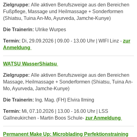
k
Zielgruppe:
Alle aktiven Berufszweige aus den Bereichen
Fußpflege, Massage und Heilmassage + Sonderformen
e
(Shiatsu, Tuina An-Mo, Ayurveda, Jamche-Kunye)
n
S
Die Trainerin:
Ulrike Wurpes
i
Termin:
Di, 29.09.2026 | 09.00 - 13.00 Uhr | WIFI Linz -
zur
e
Anmeldung
a
u
f
WATSU WasserShiatsu
"
Zielgruppe:
Alle aktiven Berufszweige aus den Bereichen
A
Massage, Heilmassage + Sonderformen (Shiatsu, Tuina An-
l
Mo, Ayurveda, Jamche-Kunye)
l
Die Trainerin:
Ing. Mag. (FH) Elvira Ilming
e
a
Termin:
Mi, 07.10.2026 | 13.00 - 16.00 Uhr | LSS
k
Gallneukirchen - Martin Boos Schule-
zur Anmeldung
z
e
Permanent Make Up: Microblading Perfektionstraining
p