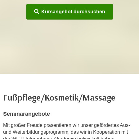
m
Kursangebot durchsuchen
a
t
i
o
n
e
n
z
u
C
o
Fußpflege/Kosmetik/Massage
o
k
i
Seminarangebote
e
Mit großer Freude präsentieren wir unser gefördertes Aus-
s
und Weiterbildungsprogramm, das wir in Kooperation mit
e
der WIFI-Unternehmer-Akademie entwickelt haben.