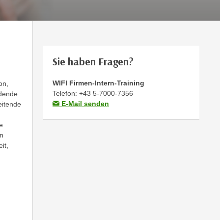
Sie haben Fragen?
WIFI Firmen-Intern-Training
on,
Telefon:
+43 5-7000-7356
idende
E-Mail senden
eitende
e
en
it,