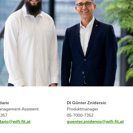
daric
DI Günter Znidersic
nagement-Assistent
Produktmanager
7357
05-7000-7352
aric@wifi-fit.at
guenter.znidersic@wifi-fit.at