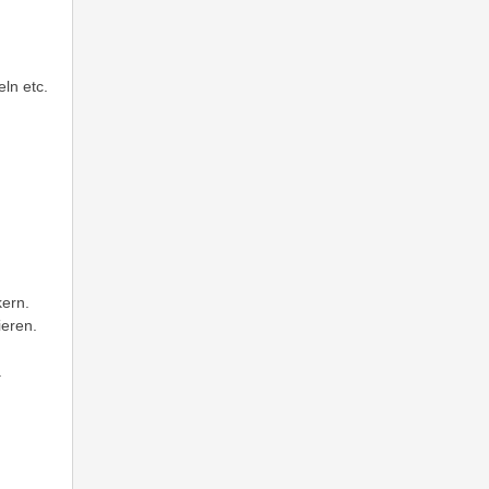
ln etc.
kern.
ieren.
.