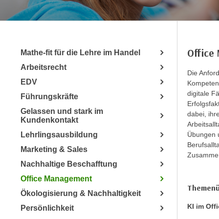
r
m
a
t
Office
Mathe-fit für die Lehre im Handel
i
Arbeitsrecht
o
Die Anfor
n
EDV
Kompetenz 
e
digitale F
Führungskräfte
n
Erfolgsfak
Gelassen und stark im
dabei, ih
z
Kundenkontakt
Arbeitsal
u
Lehrlingsausbildung
Übungen u
C
Berufsallt
Marketing & Sales
o
Zusammena
o
Nachhaltige Beschafftung
k
Office Management
i
Themenü
Ökologisierung & Nachhaltigkeit
e
KI im Off
Persönlichkeit
s