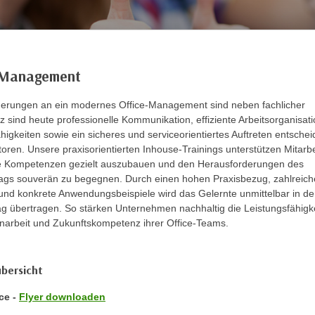
 Management
derungen an ein modernes Office-Management sind neben fachlicher
sind heute professionelle Kommunikation, effiziente Arbeitsorganisati
ähigkeiten sowie ein sicheres und serviceorientiertes Auftreten entsche
toren. Unsere praxisorientierten Inhouse-Trainings unterstützen Mitarb
re Kompetenzen gezielt auszubauen und den Herausforderungen des
ltags souverän zu begegnen. Durch einen hohen Praxisbezug, zahlreich
nd konkrete Anwendungsbeispiele wird das Gelernte unmittelbar in d
ag übertragen. So stärken Unternehmen nachhaltig die Leistungsfähigke
rbeit und Zukunftskompetenz ihrer Office-Teams.
bersicht
ice -
Flyer downloaden