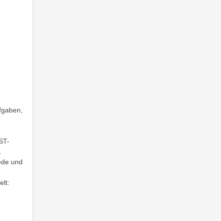
fgaben,
ST-
w.
ede und
lt: