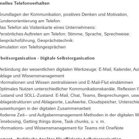
nelles Telefonverhalten
Grundlagen der Kommunikation, positives Denken und Motivation,
Kundenorientierung am Telefon:
Das Telefon als Visitenkarte eines Unternehmens:
Persönliches Auftreten am Telefon: Stimme, Sprache, Sprechweise:
Gesprächsführung, Gesprächstechnik:
Simulation von Telefongesprächen
rbeitsorganisation - Digitale Selbstorganisation
Verbindung der wesentlichen digitalen Werkzeuge: E-Mail, Kalender, Au
Ablage und Wissensmanagement
Informationen und Wissen zentralisieren und E-Mail-Flut eindämmen
Optimales Nutzen unterschiedlicher Kommunikationskanäle. Reflexion I
Zustand und SOLL-Zustand. E-Mail, Chat, Teams, Besprechungen, us
Ablagestrukturen und Ablageorte, Laufwerke, Cloudspeicher, Unterschi
Auswirkungen in der digitalen Zusammenarbeit
Moderne Zeit-- und Aufgabenmanagement-Methoden in der digitalen We
Timeboxing, Getting things done, Task chunks, u. v. m.
Informations- und Wissensmanagement für Teams mit OneNote